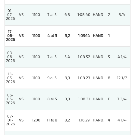
01-
07-
VS
1100
7 al 5
6,8
1:08:40
HAND.
2
3/4
2026
17-
06-
VS
1100
4 al 3
3,2
1:09:14
HAND.
1
2026
03-
06-
VS
1100
7 al 5
5,4
1:08:52
HAND.
5
4 1/4
2026
13-
05-
VS
1100
9 al 5
9,3
1:08:23
HAND.
8
12 1/2
2026
06-
4
05-
VS
1100
8 al 5
3,3
1:08:31
HAND.
11
7 3/4
2026
07-
01-
VS
1200
11 al 8
8,2
1:16:29
HAND.
4
4 1/4
2026