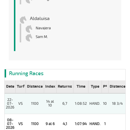
Aldaluisa
Navajera
Sam M.
Running Races
Date
Turf
Distance
Index
Returns
Time
Type
Pº
Distance
22-
14 al
07-
VS
1100
6,7
1:08:52
HAND.
10
18 3/4
10
2026
08-
07-
VS
1100
9 al 6
4,1
1:07:94
HAND.
1
2026