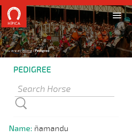
You are at:
Home
Pedigree
PEDIGREE
Name:
ñamandu