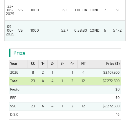
23-
06-
VS
1000
6,3
1:00:04
COND.
7
9
2025
09-
06-
VS
1000
53,7
0:58:30
COND.
6
5 1/2
2025
Prize
Year
CC
1º
2º
3º
4º
NT
Prize ($)
2026
8
2
1
1
4
$3.107.500
Total
23
4
4
1
2
12
$7.272.500
Pasto
$0
RBP
$0
VSC
23
4
4
1
2
12
$7.272.500
D.S.C
16