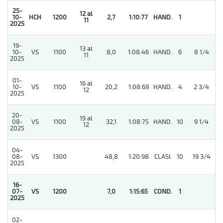
25-
12 al
4
10-
HCH
1200
2,7
1:10:77
HAND.
1
11
2025
19-
13 al
10-
VS
1100
8,0
1:08:46
HAND.
6
8 1/4
11
2025
01-
16 al
10-
VS
1100
20,2
1:08:69
HAND.
4
2 3/4
12
2025
20-
19 al
08-
VS
1100
32,1
1:08:75
HAND.
10
9 1/4
12
2025
04-
08-
VS
1300
48,8
1:20:98
CLASI.
10
19 3/4
2025
16-
07-
VS
1200
7,0
1:15:65
COND.
1
2025
02-