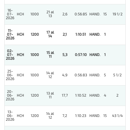
16-
21 al
07-
HCH
1000
2,6
0:56:85
HAND.
15
19 1/2
13
2026
11-
17 al
07-
HCH
1200
2,1
1:10:51
HAND.
1
14
2026
02-
15 al
07-
HCH
1000
5,3
0:57:10
HAND.
1
11
2026
25-
14 al
06-
HCH
1000
4,9
0:56:83
HAND.
5
5 1/2
12
2026
20-
13 al
4
06-
HCH
1200
17,7
1:10:52
HAND.
4
2
11
2026
13-
14 al
06-
HCH
1200
7,2
1:10:23
HAND.
15
43 1/4
12
2026