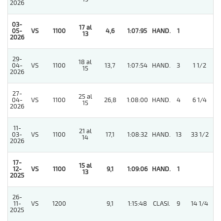
2026
03-
17 al
05-
VS
1100
4,6
1:07:95
HAND.
1
13
2026
29-
18 al
4
04-
VS
1100
13,7
1:07:54
HAND.
3
1 1/2
15
2026
27-
25 al
04-
VS
1100
26,8
1:08:00
HAND.
4
6 1/4
15
2026
11-
21 al
4
03-
VS
1100
17,1
1:08:32
HAND.
13
33 1/2
14
2026
17-
15 al
12-
VS
1100
9,1
1:09:06
HAND.
1
13
2025
26-
11-
VS
1200
9,1
1:15:48
CLASI.
9
14 1/4
2025