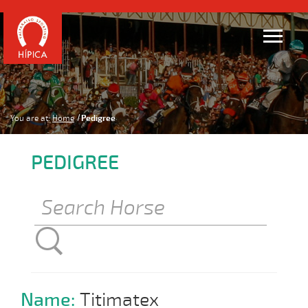
You are at:
Home
Pedigree
PEDIGREE
Name:
Titimatex