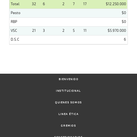
Total
32
6
2
7
17
$12.250.000
Pasto
$0
RBP
$0
VSC
21
3
2
5
11
$5.970.000
D.S.C
6
BIENVENIDO
INSTITUCIONAL
QUIENES SOMOS
LINEA ÉTICA
GREMIOS