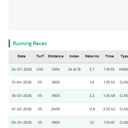
Running Races
Date
Turf
Distance
Index
Returns
Time
Typ
24-07-2026
CHS
1300
24 al 16
2,7
1:19:55
HAND
15-04-2026
VS
1600
1,6
1:35:55
CLASI
18-03-2026
VS
1600
2,3
1:35:48
CLASI
01-02-2026
VS
2400
12,6
2:25:42
CLASI
04-01-2026
VS
1900
3,1
1:55:61
CLASI