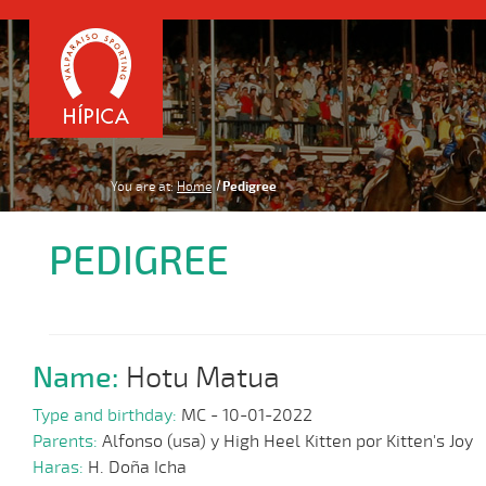
You are at:
Home
Pedigree
PEDIGREE
Name:
Hotu Matua
Type and birthday:
MC - 10-01-2022
Parents:
Alfonso (usa) y High Heel Kitten por Kitten's Joy
Haras:
H. Doña Icha