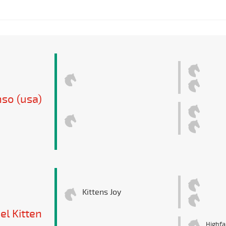
nso (usa)
Kittens Joy
el Kitten
Highfa