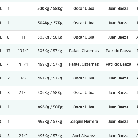
.
1
500Kg / 58Kg
Oscar Ulloa
Juan Baeza
.
1
504Kg / 57Kg
Oscar Ulloa
Juan Baeza
.
8
11
505Kg / 58Kg
Oscar Ulloa
Juan Baeza
.
13
19 1/2
506Kg / 57Kg
Rafael Cisternas
Patricio Baeza
.
4
4 1/4
499Kg / 57Kg
Rafael Cisternas
Patricio Baeza
.
2
1/2
497Kg / 57Kg
Oscar Ulloa
Juan Baeza
.
3
2 1/4
506Kg / 58Kg
Oscar Ulloa
Juan Baeza
.
1
496Kg / 58Kg
Oscar Ulloa
Juan Baeza
.
1
495Kg / 57Kg
Joaquin Herrera
Juan Baeza
.
5
2 1/2
496Kg / 57Kg
Axel Alvarez
Juan Baeza