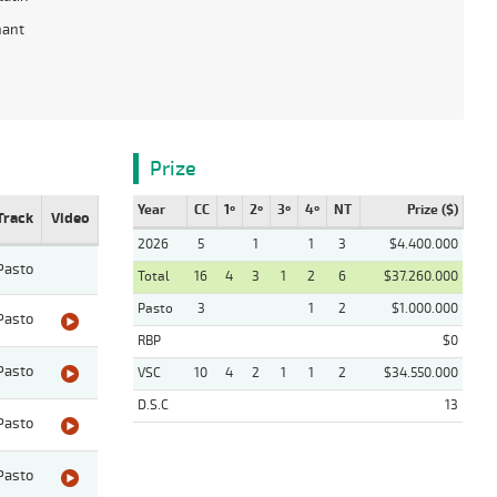
hant
Prize
Year
CC
1º
2º
3º
4º
NT
Prize ($)
Track
Video
2026
5
1
1
3
$4.400.000
Pasto
Total
16
4
3
1
2
6
$37.260.000
Pasto
3
1
2
$1.000.000
Pasto
RBP
$0
Pasto
VSC
10
4
2
1
1
2
$34.550.000
D.S.C
13
Pasto
Pasto