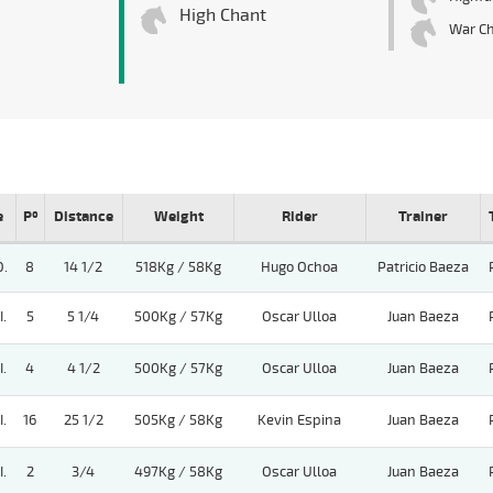
High Chant
War C
e
Pº
Distance
Weight
Rider
Trainer
.
8
14 1/2
518Kg / 58Kg
Hugo Ochoa
Patricio Baeza
.
5
5 1/4
500Kg / 57Kg
Oscar Ulloa
Juan Baeza
.
4
4 1/2
500Kg / 57Kg
Oscar Ulloa
Juan Baeza
.
16
25 1/2
505Kg / 58Kg
Kevin Espina
Juan Baeza
.
2
3/4
497Kg / 58Kg
Oscar Ulloa
Juan Baeza