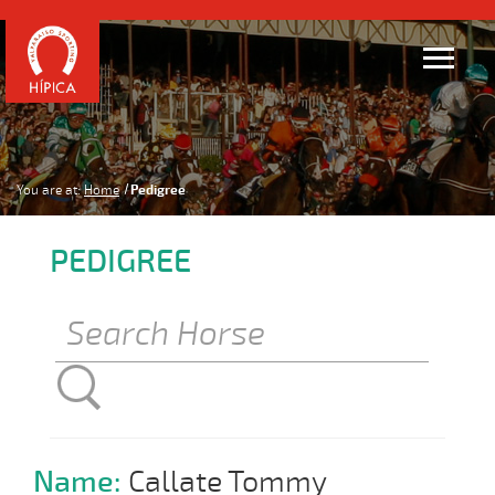
You are at:
Home
Pedigree
PEDIGREE
Name:
Callate Tommy