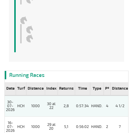
Running Races
Date
Turf
Distance
Index
Returns
Time
Type
Pº
Distance
W
30-
30 al
07-
HCH
1000
2,8
0:57:34
HAND.
4
4 1/2
22
2026
16-
29 al
07-
HCH
1000
5,1
0:56:02
HAND.
2
7
20
2026