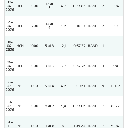
30-
12 al
04-
HCH
1000
4,3
0:57:85
HAND.
2
1 3/4
8
2026
25-
10 al
4
04-
HCH
1200
9,6
1:10:19
HAND.
2
PCZ
9
2026
16-
04-
HCH
1000
5 al 3
2,1
0:57:32
HAND.
1
2026
09-
04-
HCH
1000
9 al 3
2,2
0:57:76
HAND.
3
3/4
2026
22-
4
02-
VS
1100
5 al 4
4,6
1:09:61
HAND.
9
11 1/2
2026
18-
02-
VS
1000
8 al 2
9,4
0:57:06
HAND.
7
8 1/2
2026
26-
11-
VS
1100
11 al 8
6,1
1:09:20
HAND.
7
5 1/4