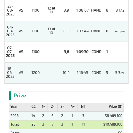
27-
12 al
08-
VS
1100
8,9
1:08:07
HAND.
8
8 1/2
10
2025
04-
13 al
08-
VS
1100
15,5
1:07:44
HAND.
6
4 3/4
10
2025
07-
07-
VS
1100
3,6
1:09:30
COND.
1
2025
18-
06-
VS
1200
10,4
1:16:45
COND.
5
5 3/4
2025
Prize
Year
CC
1º
2º
3º
4º
NT
Prize ($)
2026
14
2
6
2
1
3
$8.469.100
Total
25
3
7
3
1
11
$10.489.100