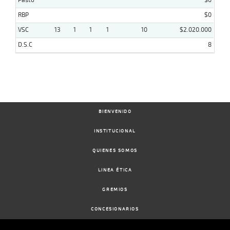
Pasto
$0
RBP
$0
VSC
13
1
1
1
10
$2.020.000
D.S.C
8
BIENVENIDO
INSTITUCIONAL
QUIENES SOMOS
LINEA ÉTICA
GREMIOS
CONCESIONARIOS