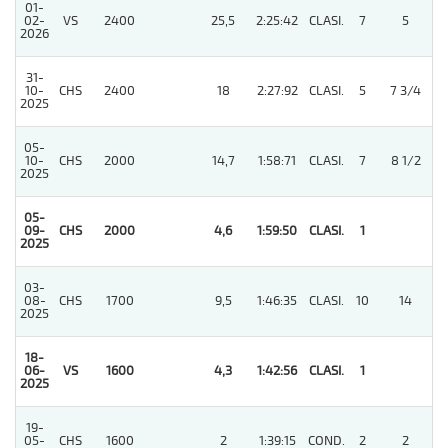
01-
02-
VS
2400
25,5
2:25:42
CLASI.
7
5
2026
31-
10-
CHS
2400
18
2:27:92
CLASI.
5
7 3/4
2025
05-
10-
CHS
2000
14,7
1:58:71
CLASI.
7
8 1/2
2025
05-
09-
CHS
2000
4,6
1:59:50
CLASI.
1
2025
03-
08-
CHS
1700
9,5
1:46:35
CLASI.
10
14
2025
18-
4
06-
VS
1600
4,3
1:42:56
CLASI.
1
2025
19-
05-
CHS
1600
2
1:39:15
COND.
2
2