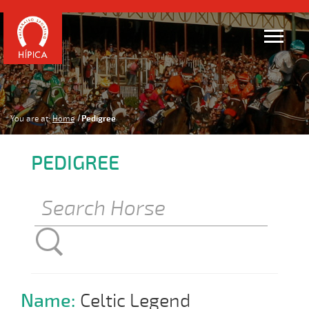
You are at:
Home
Pedigree
PEDIGREE
Name:
Celtic Legend