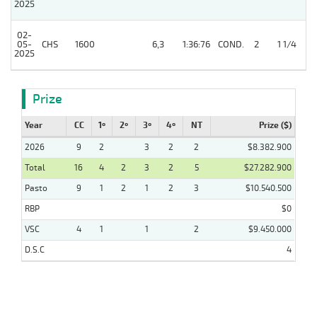
2025
02-
05-
CHS
1600
6,3
1:36:76
COND.
2
1 1/4
2025
Prize
Year
CC
1º
2º
3º
4º
NT
Prize ($)
2026
9
2
3
2
2
$8.382.900
Total
16
4
2
3
2
5
$27.282.900
Pasto
9
1
2
1
2
3
$10.540.500
RBP
$0
VSC
4
1
1
2
$9.450.000
D.S.C
4