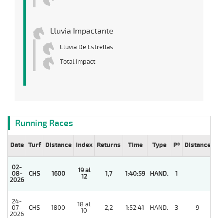
Lluvia Impactante
Lluvia De Estrellas
Total Impact
Running Races
Date
Turf
Distance
Index
Returns
Time
Type
Pº
Distance
02-
19 al
08-
CHS
1600
1,7
1:40:59
HAND.
1
12
2026
24-
18 al
07-
CHS
1800
2,2
1:52:41
HAND.
3
9
10
2026