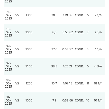
2025
21-
07-
VS
1300
29,8
1:19:36
COND.
6
7 1/4
2025
16-
07-
VS
1000
6,3
0:57:62
COND.
7
9 3/4
2025
09-
4
07-
VS
1000
22,4
0:58:57
COND.
5
4 1/4
2025
02-
4
07-
VS
1400
38,8
1:26:21
COND.
6
4 3/4
2025
18-
06-
VS
1200
16,7
1:16:45
COND.
11
18 1/4
2025
11-
06-
VS
1000
7,2
0:58:66
COND.
10
10 1/4
2025