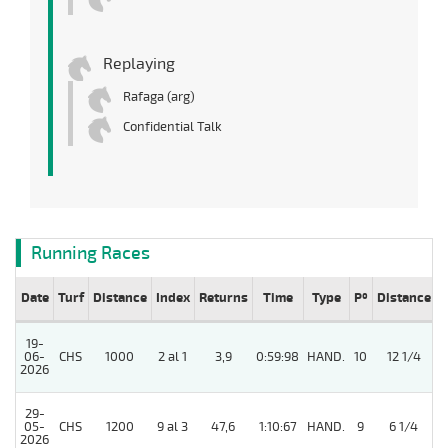
Replaying
Rafaga (arg)
Confidential Talk
Running Races
Date
Turf
Distance
Index
Returns
Time
Type
Pº
Distance
W
19-
06-
CHS
1000
2 al 1
3,9
0:59:98
HAND.
10
12 1/4
2026
29-
05-
CHS
1200
9 al 3
47,6
1:10:67
HAND.
9
6 1/4
2026