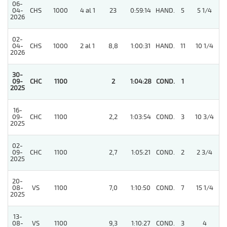
06-
04-
CHS
1000
4 al 1
23
0:59:14
HAND.
5
5 1/4
2026
02-
04-
CHS
1000
2 al 1
8,8
1:00:31
HAND.
11
10 1/4
2026
30-
09-
CHC
1100
2
1:04:28
COND.
1
2025
16-
4
09-
CHC
1100
2,2
1:03:54
COND.
3
10 3/4
2025
02-
4
09-
CHC
1100
2,7
1:05:21
COND.
2
2 3/4
2025
20-
4
08-
VS
1100
7,0
1:10:50
COND.
7
15 1/4
2025
13-
08-
VS
1100
9,3
1:10:27
COND.
3
4