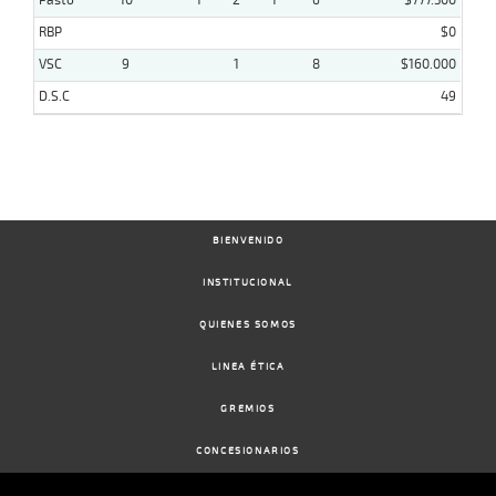
Pasto
10
1
2
1
6
$777.500
RBP
$0
VSC
9
1
8
$160.000
D.S.C
49
BIENVENIDO
INSTITUCIONAL
QUIENES SOMOS
LINEA ÉTICA
GREMIOS
CONCESIONARIOS