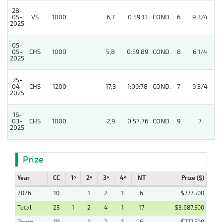
28-
05-
VS
1000
6,7
0:59:13
COND.
6
9 3/4
2025
05-
05-
CHS
1000
5,8
0:59:89
COND.
8
6 1/4
2025
25-
04-
CHS
1200
17,3
1:09:78
COND.
7
9 3/4
2025
16-
03-
CHS
1000
2,9
0:57:76
COND.
9
7
2025
Prize
Year
CC
1º
2º
3º
4º
NT
Prize ($)
2026
10
1
2
1
6
$777.500
Total
25
1
2
4
1
17
$3.687.500