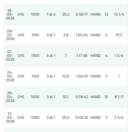
18-
05-
CHS
1000
7 al 4
20,2
0:58:17
HAND.
13
13 1/4
2026
08-
4
05-
CHS
1100
3 al 1
3,8
1:05:24
HAND.
2
PCZ
2026
01-
05-
CHS
1300
4 al 1
7
1:17:39
HAND.
4
1 3/4
2026
24-
04-
CHS
1100
3 al 1
15,6
1:04:10
HAND.
3
1
2026
20-
04-
CHS
1000
3 al 1
10,1
0:59:42
HAND.
10
8 1/2
2026
12-
04-
CHS
1000
3 al 1
25,4
0:58:22
HAND.
3
3 3/4
2026