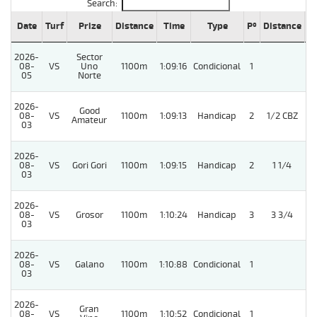
Search:
Date
Turf
Prize
Distance
Time
Type
Pº
Distance
W
2026-
Sector
08-
VS
Uno
1100m
1:09:16
Condicional
1
05
Norte
2026-
Good
08-
VS
1100m
1:09:13
Handicap
2
1/2 CBZ
Amateur
03
2026-
08-
VS
Gori Gori
1100m
1:09:15
Handicap
2
1 1/4
03
2026-
08-
VS
Grosor
1100m
1:10:24
Handicap
3
3 3/4
03
2026-
08-
VS
Galano
1100m
1:10:88
Condicional
1
03
2026-
Gran
08-
VS
1100m
1:10:52
Condicional
1