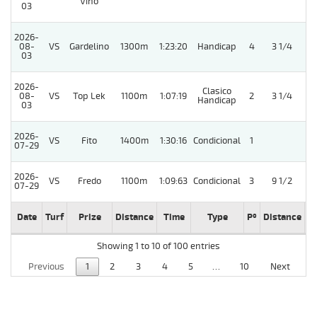
Vino
03
2026-
08-
VS
Gardelino
1300m
1:23:20
Handicap
4
3 1/4
03
2026-
Clasico
08-
VS
Top Lek
1100m
1:07:19
2
3 1/4
Handicap
03
2026-
VS
Fito
1400m
1:30:16
Condicional
1
07-29
2026-
VS
Fredo
1100m
1:09:63
Condicional
3
9 1/2
07-29
Date
Turf
Prize
Distance
Time
Type
Pº
Distance
W
Showing 1 to 10 of 100 entries
Previous
1
2
3
4
5
…
10
Next