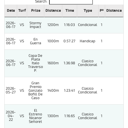
Search:
Date
Turf
Prize
Distance
Time
Type
Pº
Distance
W
2026-
Stormy
VS
1200m
1:16:03
Condicional
1
06-17
Impact
2026-
En
VS
1000m
0:57:27
Handicap
1
06-17
Guerra
Copa De
Plata
2026-
Clasico
VS
Italo
1600m
1:36:98
1
06-17
Condicional
Traverso
P.
Gran
Premio
2026-
Clasico
VS
Gonzalo
1400m
1:23:41
1
05-27
Condicional
Bofill De
Caso
El
2026-
Estreno
Clasico
04-
VS
1300m
1:16:65
1
Nicanor
Condicional
22
Señoret