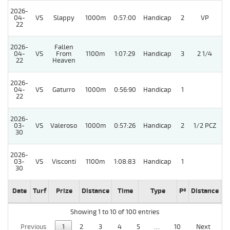
2026-
04-
VS
Slappy
1000m
0:57:00
Handicap
2
VP
22
2026-
Fallen
04-
VS
From
1100m
1:07:29
Handicap
3
2 1/4
22
Heaven
2026-
04-
VS
Gaturro
1000m
0:56:90
Handicap
1
22
2026-
03-
VS
Valeroso
1000m
0:57:26
Handicap
2
1/2 PCZ
30
2026-
03-
VS
Visconti
1100m
1:08:83
Handicap
1
30
Date
Turf
Prize
Distance
Time
Type
Pº
Distance
W
Showing 1 to 10 of 100 entries
Previous
1
2
3
4
5
…
10
Next