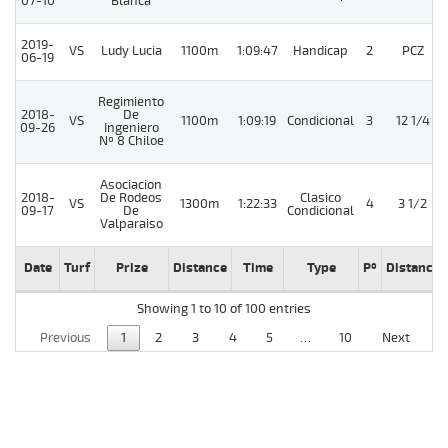
07-10
Blanca
2019-
VS
Ludy Lucia
1100m
1:09:47
Handicap
2
PCZ
06-19
Regimiento
2018-
De
VS
1100m
1:09:19
Condicional
3
12 1/4
09-26
Ingeniero
Nº 8 Chiloe
Asociacion
2018-
De Rodeos
Clasico
VS
1300m
1:22:33
4
3 1/2
09-17
De
Condicional
Valparaiso
Date
Turf
Prize
Distance
Time
Type
Pº
Distance
Showing 1 to 10 of 100 entries
Previous
1
2
3
4
5
…
10
Next