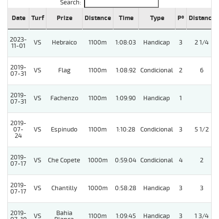
Search:
Date
Turf
Prize
Distance
Time
Type
Pº
Distance
2023-
VS
Hebraico
1100m
1:08:03
Handicap
3
2 1/4
11-01
2019-
VS
Flag
1100m
1:08:92
Condicional
2
6
07-31
2019-
VS
Fachenzo
1100m
1:09:90
Handicap
1
07-31
2019-
07-
VS
Espinudo
1100m
1:10:28
Condicional
3
5 1/2
24
2019-
VS
Che Copete
1000m
0:59:04
Condicional
4
2
07-17
2019-
VS
Chantilly
1000m
0:58:28
Handicap
3
3
07-17
2019-
Bahia
VS
1100m
1:09:45
Handicap
3
1 3/4