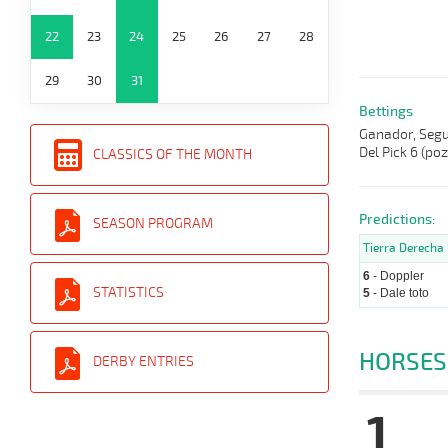
22
23
24
25
26
27
28
29
30
31
Bettings
Ganador, Segun
Del Pick 6 (po
CLASSICS OF THE MONTH
Predictions:
SEASON PROGRAM
Tierra Derecha
6
- Doppler
STATISTICS
5
- Dale toto
HORSES
DERBY ENTRIES
1