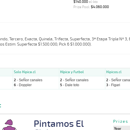
$140.000
al 4to
Prize Pool:
$4.060.000
do, Tercero, Exacta, Quinela, Trifecta, Superfecta, 3ª Etapa Triple Nº 3,
zos Estim: Superfecta $1.500.000; Pick 6 $1.000.000).
Solo Hipica.cl
Hípica y Futbol
Hipicos.cl
2
- SeÑor canales
2
- SeÑor canales
2
- SeÑor cana
6
- Doppler
5
- Dale toto
3
- Figari
:
Pintamos El
Prizes
Year