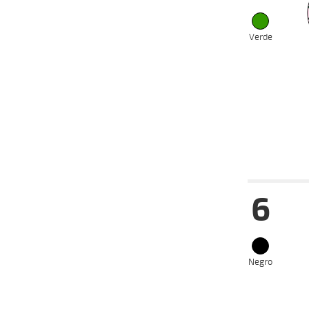
VS
2024
24-06-
VS
2024
Verde
16-06-
VS
2024
22-05-
VS
2024
15-05-
VS
2024
Date
Tur
6
17-07-
VS
2024
03-07-
VS
2024
24-06-
VS
2024
Negro
16-06-
VS
2024