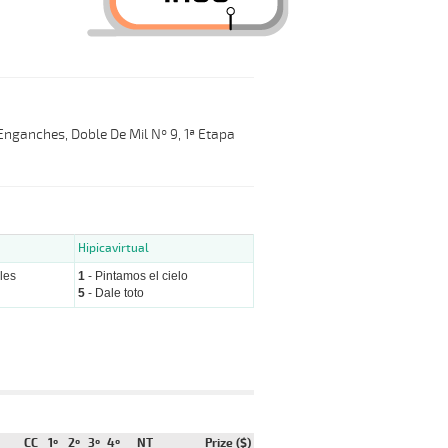
 Enganches, Doble De Mil Nº 9, 1ª Etapa
Hipicavirtual
les
1
- Pintamos el cielo
5
- Dale toto
CC
1º
2º
3º
4º
NT
Prize ($)