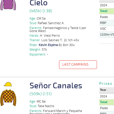
Cielo
2024
(465k) (I:38)
Total
Pasto
Age:
CM 5a
RBP
Stud:
Rafael Sanchez A.
Parents:
Fantasmagorico y Taste Ii por
VSC
Gone West
1100m-V
Haras:
H. Viejo Perro
Trainer:
Luis Salinas T.. 2c 1ch 45v
Rider:
Kevin Espina
8c 8ch 30v
Weight:
57k
Equipment:
-
LAST CAMPAINS
f
Distance
Index
Time
Distance
Ret
Type
Pº
Weight
Rider
T
Señor Canales
Nicolas
Prizes
1100m
1:07:06
9
14,5
Clasi.
9º
468k/57k
Ar
Ramirez
Year
Miguel
(509k) (I:51)
1200m
1:12:84
13 1/4
5,4
Clasi.
7º
465k/54k
Ar
Gutierrez
2024
Age:
MC 6a
Total
Kevin
1100m
1:05:78
3,1
Clasi.
1º
466k/57k
Ar
Stud:
Tata Nacho
Espina
Pasto
Parents:
Forward March y Pequeña
Revoltosa por Longboarder
Kevin
RBP