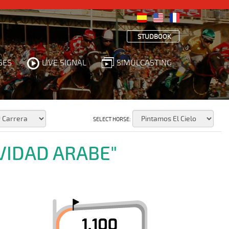
STUDBOOK
SES
LIVE SIGNAL
SIMULCASTING
SELECT HORSE:
VIDAD ARABE"