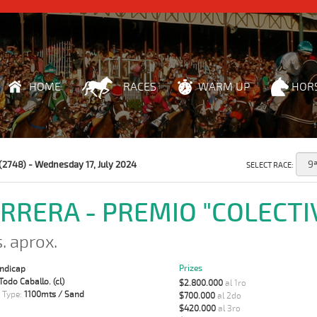
HOME
RACES
WARM UP
HOR
(2748) - Wednesday 17, July 2024
SELECT RACE:
ARRERA - PREMIO "COLECTI
s. aprox.
Prizes
andicap
Todo Caballo. (cl)
$2.800.000
al 1ro
 Type:
1100mts / Sand
$700.000
al 2do
$420.000
al 3ro