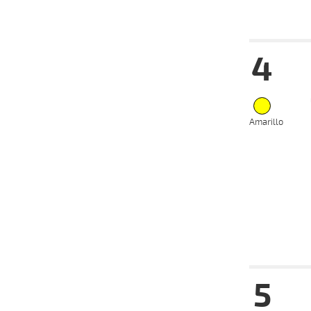
Date
Tur
4
17-07-
VS
2024
03-07-
VS
2024
05-06-
VS
2024
Amarillo
20-04-
HC
2024
06-04-
HC
2024
23-03-
HC
2024
Date
Tur
5
17-07-
VS
2024
03-07-