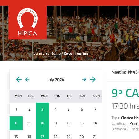
You are at:
Home
Race Program
Meeting:
Nº46 
July 2024
9ª C
MON
TUE
WED
THU
FRI
SAT
SUN
17:30 hr
1
2
3
4
5
6
7
Type:
Clasico H
8
9
10
11
12
13
14
Condition:
Para 
Distance / Track
15
16
17
18
19
20
21