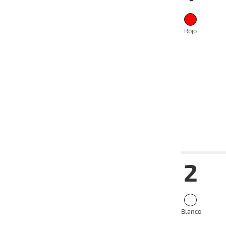
Rojo
Date
Tur
2
17-07-
VS
2024
03-07-
VS
2024
24-06-
VS
2024
Blanco
16-06-