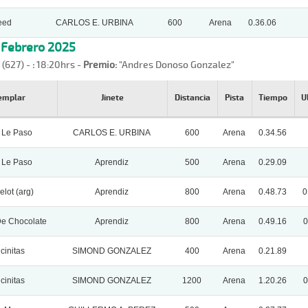
eed
CARLOS E. URBINA
600
Arena
0.36.06
, Febrero 2025
 (627) -
:
18:20hrs -
Premio:
"Andres Donoso Gonzalez"
emplar
Jinete
Distancia
Pista
Tiempo
U
 Le Paso
CARLOS E. URBINA
600
Arena
0.34.56
 Le Paso
Aprendiz
500
Arena
0.29.09
lot (arg)
Aprendiz
800
Arena
0.48.73
0
e Chocolate
Aprendiz
800
Arena
0.49.16
0
cinitas
SIMOND GONZALEZ
400
Arena
0.21.89
cinitas
SIMOND GONZALEZ
1200
Arena
1.20.26
0