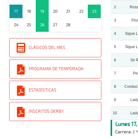
2
Ross
17
18
19
20
21
22
23
3
Fin
24
25
26
27
28
4
Sigue 
5
Sigue 
CLÁSICOS DEL MES
6
Sir 
PROGRAMA DE TEMPORADA
7
Pe
8
Conduct
ESTADÍSTICAS
9
Lady
INSCRITOS DERBY
10
Lady
Lunes 17
Carrera:
2 ª