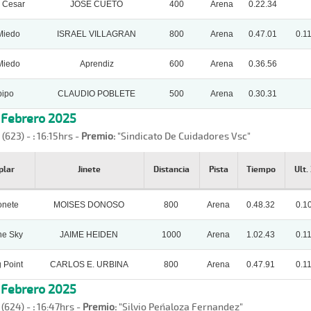
r Cesar
JOSE CUETO
400
Arena
0.22.34
Miedo
ISRAEL VILLAGRAN
800
Arena
0.47.01
0.1
Miedo
Aprendiz
600
Arena
0.36.56
pipo
CLAUDIO POBLETE
500
Arena
0.30.31
, Febrero 2025
 (623) -
:
16:15hrs -
Premio:
"Sindicato De Cuidadores Vsc"
plar
Jinete
Distancia
Pista
Tiempo
Ult.
nete
MOISES DONOSO
800
Arena
0.48.32
0.1
he Sky
JAIME HEIDEN
1000
Arena
1.02.43
0.1
 Point
CARLOS E. URBINA
800
Arena
0.47.91
0.1
, Febrero 2025
 (624) -
:
16:47hrs -
Premio:
"Silvio Peñaloza Fernandez"