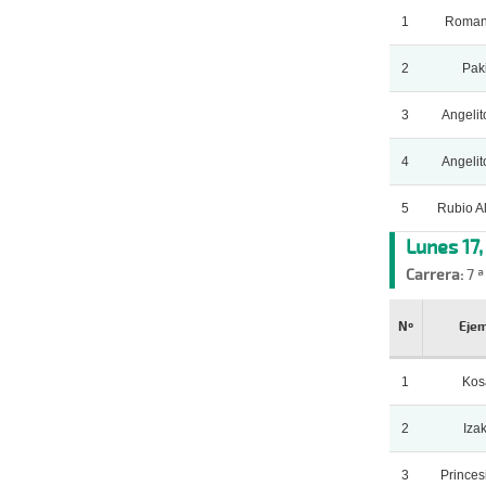
1
Roman
2
Pak
3
Angelit
4
Angelit
5
Rubio A
Lunes 17
Carrera:
7 ª
Nº
Eje
1
Kos
2
Iza
3
Princes