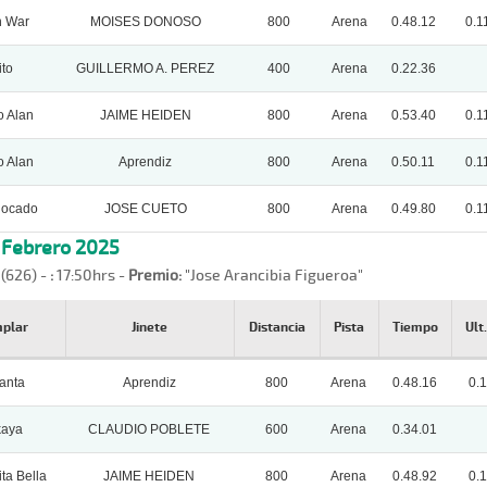
 War
MOISES DONOSO
800
Arena
0.48.12
0.1
ito
GUILLERMO A. PEREZ
400
Arena
0.22.36
o Alan
JAIME HEIDEN
800
Arena
0.53.40
0.1
o Alan
Aprendiz
800
Arena
0.50.11
0.1
locado
JOSE CUETO
800
Arena
0.49.80
0.1
, Febrero 2025
 (626) -
:
17:50hrs -
Premio:
"Jose Arancibia Figueroa"
mplar
Jinete
Distancia
Pista
Tiempo
Ult
anta
Aprendiz
800
Arena
0.48.16
0.1
kaya
CLAUDIO POBLETE
600
Arena
0.34.01
ita Bella
JAIME HEIDEN
800
Arena
0.48.92
0.1