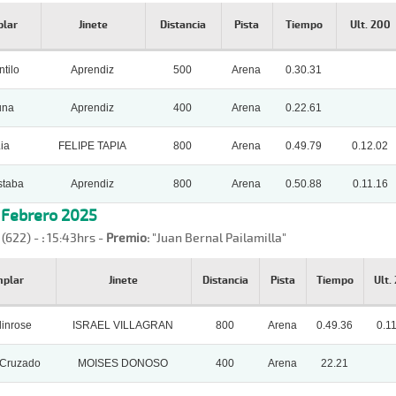
plar
Jinete
Distancia
Pista
Tiempo
Ult. 200
tilo
Aprendiz
500
Arena
0.30.31
una
Aprendiz
400
Arena
0.22.61
ia
FELIPE TAPIA
800
Arena
0.49.79
0.12.02
staba
Aprendiz
800
Arena
0.50.88
0.11.16
, Febrero 2025
 (622) -
:
15:43hrs -
Premio:
"Juan Bernal Pailamilla"
mplar
Jinete
Distancia
Pista
Tiempo
Ult.
inrose
ISRAEL VILLAGRAN
800
Arena
0.49.36
0.1
 Cruzado
MOISES DONOSO
400
Arena
22.21