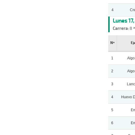
4
Cr
Lunes 17
Carrera:
8 ª
Nº
Ej
1
Algo
2
Algo
3
Lance
4
Huevo D
5
En
6
En