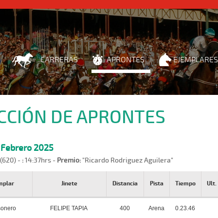
CARRERAS
APRONTES
EJEMPLARES
CCIÓN DE APRONTES
, Febrero 2025
 (620) -
:
14:37hrs -
Premio:
"Ricardo Rodriguez Aguilera"
mplar
Jinete
Distancia
Pista
Tiempo
Ult
onero
FELIPE TAPIA
400
Arena
0.23.46