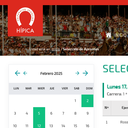
INICIO
Usted está en:
Inicio
Selección de Aprontes
SELE
Febrero 2025
Lunes 17
LUN
MAR
MIER
JUE
VIER
SAB
DOM
Carrera:
1 ª
1
2
Nº
Eje
3
4
5
6
7
8
9
1
Ross
10
11
12
13
14
15
16