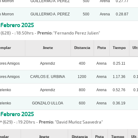
n Morron
GUILLERMO A. PEREZ
500
Arena
0.27.77
n Morron
GUILLERMO A. PEREZ
500
Arena
0.28.87
, Febrero 2025
 (628) -
:
18:50hrs -
Premio:
"Fernando Perez Julien"
emplar
Jinete
Distancia
Pista
Tiempo
Ult
ores Amigos
Aprendiz
400
Arena
0.25.11
ores Amigos
CARLOS E. URBINA
1200
Arena
1.17.36
0.
elenko
Aprendiz
800
Arena
0.52.76
0.
elenko
GONZALO ULLOA
600
Arena
0.36.19
, Febrero 2025
ª (629) -
:
19:20hrs -
Premio:
"David Muñoz Saavedra"
mplar
Jinete
Distancia
Pista
Tiempo
Ult