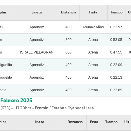
plar
Jinete
Distancia
Pista
Tiempo
U
ll
Aprendiz
400
Arena/2 Años
0.22.97
m
Aprendiz
800
Arena
0.53.05
0
m
ISRAEL VILLAGRAN
800
Arena
0.47.55
0
guelito
Aprendiz
400
Arena
0.22.09
guelito
Aprendiz
400
Arena
0.22.13
hote
Aprendiz
400
Arena
0.22.69
, Febrero 2025
 (625) -
:
17:20hrs -
Premio:
"Esteban Oyanedel Jara"
plar
Jinete
Distancia
Pista
Tiempo
Ult