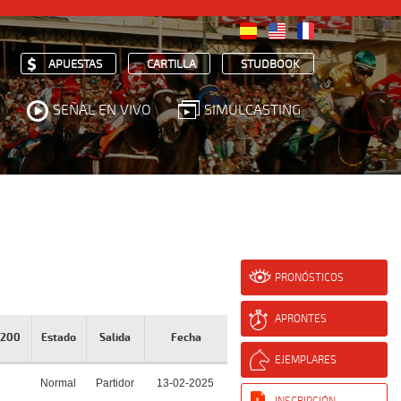
APUESTAS
CARTILLA
STUDBOOK
SEÑAL EN VIVO
SIMULCASTING
PRONÓSTICOS
APRONTES
. 200
Estado
Salida
Fecha
EJEMPLARES
Normal
Partidor
13-02-2025
INSCRIPCIÓN