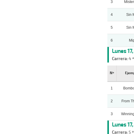
3
Miste
4
Sin 
5
Sin 
6
Mi
Lunes 17
Carrera:
4 ª
Nº
Ejem
1
Bombo
2
From T
3
Winning
Lunes 17
Carrera:
5 ª