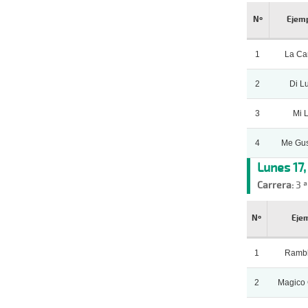
Nº
Ejem
1
La Can
2
Di L
3
Mi L
4
Me Gu
Lunes 17
Carrera:
3 ª
Nº
Eje
1
Rambl
2
Magico