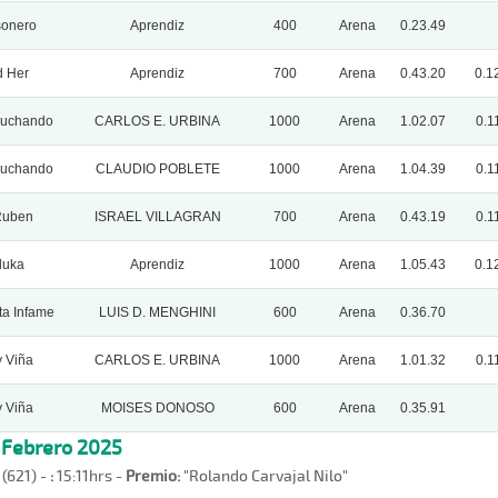
onero
Aprendiz
400
Arena
0.23.49
d Her
Aprendiz
700
Arena
0.43.20
0.1
Luchando
CARLOS E. URBINA
1000
Arena
1.02.07
0.1
Luchando
CLAUDIO POBLETE
1000
Arena
1.04.39
0.1
Ruben
ISRAEL VILLAGRAN
700
Arena
0.43.19
0.1
luka
Aprendiz
1000
Arena
1.05.43
0.1
a Infame
LUIS D. MENGHINI
600
Arena
0.36.70
 Viña
CARLOS E. URBINA
1000
Arena
1.01.32
0.1
 Viña
MOISES DONOSO
600
Arena
0.35.91
, Febrero 2025
 (621) -
:
15:11hrs -
Premio:
"Rolando Carvajal Nilo"