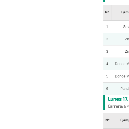
Nº
Ejem
1
Sma
2
Zi
3
Zi
4
Donde Mi
5
Donde Mi
6
Panc
Lunes 17
Carrera:
6 ª
Nº
Ejem