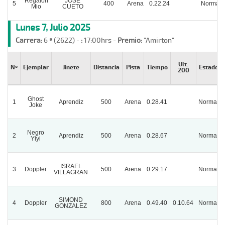
Regalon
JOSE
5
400
Arena
0.22.24
Normal
Mio
CUETO
Lunes 7, Julio 2025
Carrera:
6 ª (2622) -
:
17:00hrs -
Premio:
"Amirton"
Ult.
Nº
Ejemplar
Jinete
Distancia
Pista
Tiempo
Estado
200
Ghost
1
Aprendiz
500
Arena
0.28.41
Normal
Joke
Negro
2
Aprendiz
500
Arena
0.28.67
Normal
Yiyi
ISRAEL
3
Doppler
500
Arena
0.29.17
Normal
VILLAGRAN
SIMOND
4
Doppler
800
Arena
0.49.40
0.10.64
Normal
GONZALEZ