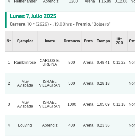
4
Netherlander
Aprendiz
1200
Arena
1.16.89
0.12.08
Norm
Lunes 7, Julio 2025
Carrera:
10 ª (2626) -
:
19:00hrs -
Premio:
"Bolsero"
Ult.
Nº
Ejemplar
Jinete
Distancia
Pista
Tiempo
Estad
200
CARLOS E.
1
Ramblinrose
800
Arena
0.48.41
0.11.22
Norma
URBINA
Muy
ISRAEL
2
500
Arena
0.28.18
Norma
Avispada
VILLAGRAN
Muy
ISRAEL
3
1000
Arena
1.05.09
0.11.18
Norma
Avispada
VILLAGRAN
4
Louving
Aprendiz
400
Arena
0.23.36
Norma