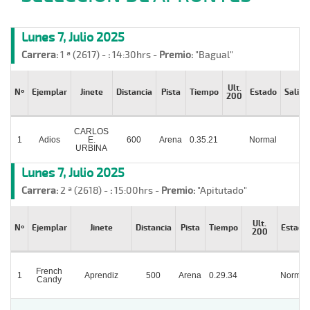
Lunes 7, Julio 2025
Carrera:
1 ª (2617) -
:
14:30hrs -
Premio:
"Bagual"
Ult.
Nº
Ejemplar
Jinete
Distancia
Pista
Tiempo
Estado
Salida
200
CARLOS
1
Adios
E.
600
Arena
0.35.21
Normal
URBINA
Lunes 7, Julio 2025
Carrera:
2 ª (2618) -
:
15:00hrs -
Premio:
"Apitutado"
Ult.
Nº
Ejemplar
Jinete
Distancia
Pista
Tiempo
Estado
200
French
1
Aprendiz
500
Arena
0.29.34
Normal
Candy