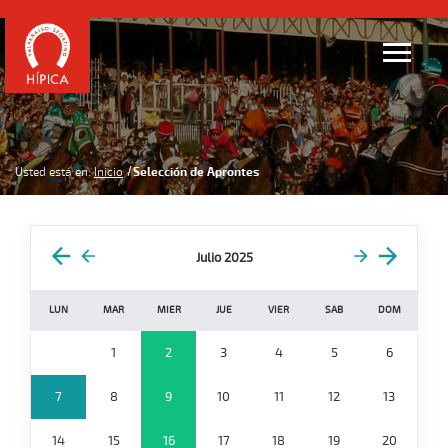
Usted está en:
Inicio
Selección de Aprontes
Julio 2025
LUN
MAR
MIER
JUE
VIER
SAB
DOM
1
2
3
4
5
6
7
8
9
10
11
12
13
14
15
16
17
18
19
20