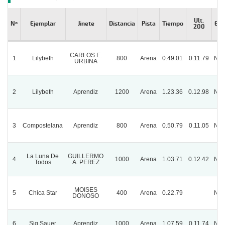
Ult.
Nº
Ejemplar
Jinete
Distancia
Pista
Tiempo
Est
200
CARLOS E.
1
Lilybeth
800
Arena
0.49.01
0.11.79
Nor
URBINA
2
Lilybeth
Aprendiz
1200
Arena
1.23.36
0.12.98
Nor
3
Compostelana
Aprendiz
800
Arena
0.50.79
0.11.05
Nor
La Luna De
GUILLERMO
4
1000
Arena
1.03.71
0.12.42
Nor
Todos
A. PEREZ
MOISES
5
Chica Star
400
Arena
0.22.79
Nor
DONOSO
6
Sig Sauer
Aprendiz
1000
Arena
1.07.59
0.11.74
Nor