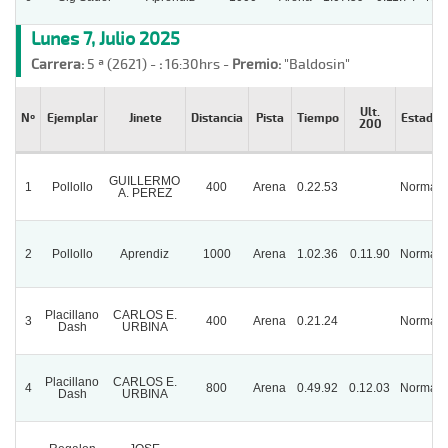
Lunes 7, Julio 2025
Carrera:
5 ª (2621) -
:
16:30hrs -
Premio:
"Baldosin"
Ult.
Nº
Ejemplar
Jinete
Distancia
Pista
Tiempo
Estado
200
GUILLERMO
1
Pollollo
400
Arena
0.22.53
Normal
A. PEREZ
2
Pollollo
Aprendiz
1000
Arena
1.02.36
0.11.90
Normal
Placillano
CARLOS E.
3
400
Arena
0.21.24
Normal
Dash
URBINA
Placillano
CARLOS E.
4
800
Arena
0.49.92
0.12.03
Normal
Dash
URBINA