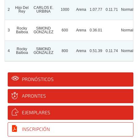
Hijo Del
CARLOS E.
2
1000
Arena
1.07.77
0.11.71
Normal
Rey
URBINA
Rocky
SIMOND
3
600
Arena
0.36.01
Normal
Balboa
GONZALEZ
Rocky
SIMOND
4
800
Arena
0.51.39
0.11.74
Normal
Balboa
GONZALEZ
PRONÓSTICOS
APRONTES
EJEMPLARES
INSCRIPCIÓN