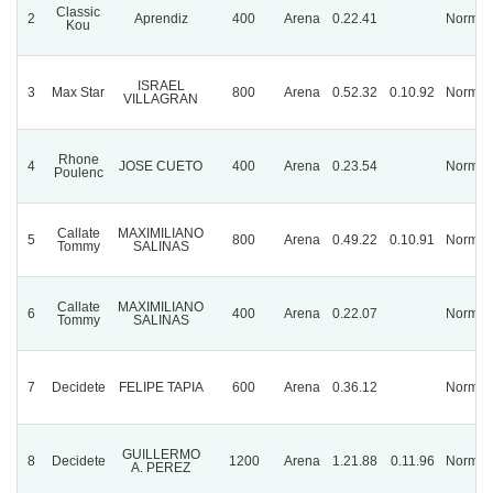
Classic
2
Aprendiz
400
Arena
0.22.41
Normal
Kou
ISRAEL
3
Max Star
800
Arena
0.52.32
0.10.92
Normal
VILLAGRAN
Rhone
4
JOSE CUETO
400
Arena
0.23.54
Normal
Poulenc
Callate
MAXIMILIANO
5
800
Arena
0.49.22
0.10.91
Normal
Tommy
SALINAS
Callate
MAXIMILIANO
6
400
Arena
0.22.07
Normal
Tommy
SALINAS
7
Decidete
FELIPE TAPIA
600
Arena
0.36.12
Normal
GUILLERMO
8
Decidete
1200
Arena
1.21.88
0.11.96
Normal
A. PEREZ