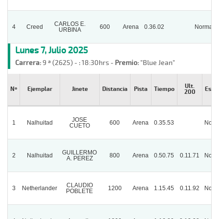
CARLOS E.
4
Creed
600
Arena
0.36.02
Normal
URBINA
Lunes 7, Julio 2025
Carrera:
9 ª (2625) -
:
18:30hrs -
Premio:
"Blue Jean"
Ult.
Nº
Ejemplar
Jinete
Distancia
Pista
Tiempo
Esta
200
JOSE
1
Nalhuitad
600
Arena
0.35.53
Norm
CUETO
GUILLERMO
2
Nalhuitad
800
Arena
0.50.75
0.11.71
Norm
A. PEREZ
CLAUDIO
3
Netherlander
1200
Arena
1.15.45
0.11.92
Norm
POBLETE