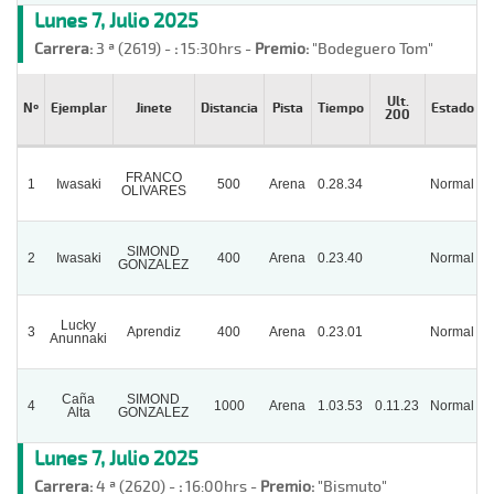
Lunes 7, Julio 2025
Carrera:
3 ª (2619) -
:
15:30hrs -
Premio:
"Bodeguero Tom"
Ult.
Nº
Ejemplar
Jinete
Distancia
Pista
Tiempo
Estado
200
FRANCO
1
Iwasaki
500
Arena
0.28.34
Normal
OLIVARES
SIMOND
2
Iwasaki
400
Arena
0.23.40
Normal
P
GONZALEZ
Lucky
3
Aprendiz
400
Arena
0.23.01
Normal
P
Anunnaki
Caña
SIMOND
4
1000
Arena
1.03.53
0.11.23
Normal
Alta
GONZALEZ
Lunes 7, Julio 2025
Carrera:
4 ª (2620) -
:
16:00hrs -
Premio:
"Bismuto"