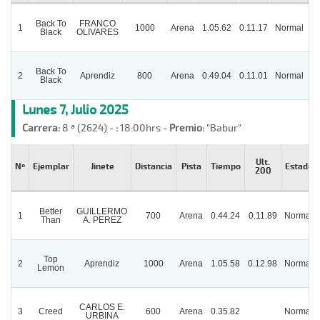
Back To
FRANCO
1
1000
Arena
1.05.62
0.11.17
Normal
Black
OLIVARES
Back To
2
Aprendiz
800
Arena
0.49.04
0.11.01
Normal
Black
Lunes 7, Julio 2025
Carrera:
8 ª (2624) -
:
18:00hrs -
Premio:
"Babur"
Ult.
Nº
Ejemplar
Jinete
Distancia
Pista
Tiempo
Estado
200
Better
GUILLERMO
1
700
Arena
0.44.24
0.11.89
Normal
Than
A. PEREZ
Top
2
Aprendiz
1000
Arena
1.05.58
0.12.98
Normal
Lemon
CARLOS E.
3
Creed
600
Arena
0.35.82
Normal
URBINA