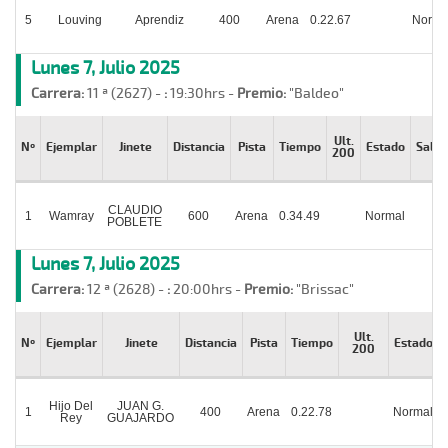
5
Louving
Aprendiz
400
Arena
0.22.67
Norma
Lunes 7, Julio 2025
Carrera:
11 ª (2627) -
:
19:30hrs -
Premio:
"Baldeo"
Ult.
Nº
Ejemplar
Jinete
Distancia
Pista
Tiempo
Estado
Salid
200
CLAUDIO
1
Wamray
600
Arena
0.34.49
Normal
POBLETE
Lunes 7, Julio 2025
Carrera:
12 ª (2628) -
:
20:00hrs -
Premio:
"Brissac"
Ult.
Nº
Ejemplar
Jinete
Distancia
Pista
Tiempo
Estado
200
Hijo Del
JUAN G.
1
400
Arena
0.22.78
Normal
Rey
GUAJARDO