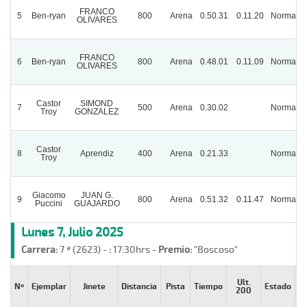
FRANCO
5
Ben-ryan
800
Arena
0.50.31
0.11.20
Normal
OLIVARES
FRANCO
6
Ben-ryan
800
Arena
0.48.01
0.11.09
Normal
OLIVARES
Castor
SIMOND
7
500
Arena
0.30.02
Normal
Troy
GONZALEZ
Castor
8
Aprendiz
400
Arena
0.21.33
Normal
Troy
Giacomo
JUAN G.
9
800
Arena
0.51.32
0.11.47
Normal
Puccini
GUAJARDO
Lunes 7, Julio 2025
Carrera:
7 ª (2623) -
:
17:30hrs -
Premio:
"Boscoso"
Ult.
Nº
Ejemplar
Jinete
Distancia
Pista
Tiempo
Estado
Sa
200