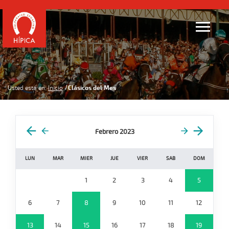
Usted está en:
Inicio
Clásicos del Mes
Febrero 2023
LUN
MAR
MIER
JUE
VIER
SAB
DOM
1
2
3
4
5
6
7
8
9
10
11
12
13
14
15
16
17
18
19