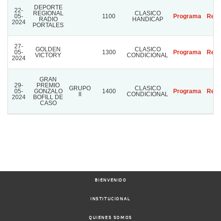
DEPORTE
22-
REGIONAL
CLASICO
05-
1100
Programa
Resu
RADIO
HANDICAP
2024
PORTALES
27-
GOLDEN
CLASICO
05-
1300
Programa
Resu
VICTORY
CONDICIONAL
2024
GRAN
29-
PREMIO
GRUPO
CLASICO
05-
GONZALO
1400
Programa
Resu
II
CONDICIONAL
2024
BOFILL DE
CASO
BIENVENIDO
INSTITUCIONAL
QUIENES SOMOS