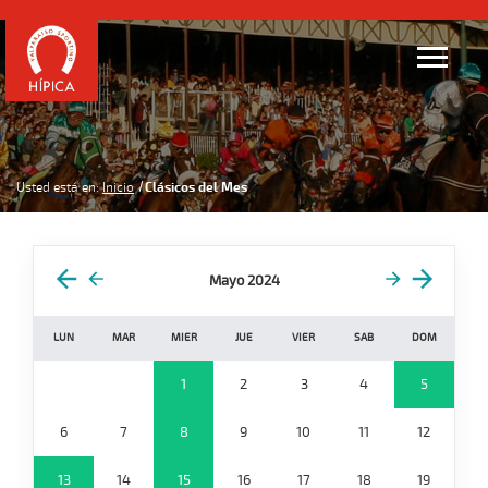
Usted está en:
Inicio
Clásicos del Mes
Mayo 2024
LUN
MAR
MIER
JUE
VIER
SAB
DOM
1
2
3
4
5
6
7
8
9
10
11
12
13
14
15
16
17
18
19