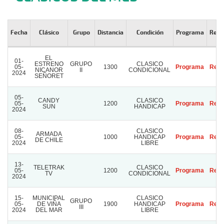
Fecha
Clásico
Grupo
Distancia
Condición
Programa
Resu
EL
01-
ESTRENO
GRUPO
CLASICO
05-
1300
Programa
Resu
NICANOR
II
CONDICIONAL
2024
SEÑORET
05-
CANDY
CLASICO
05-
1200
Programa
Resu
SUN
HANDICAP
2024
08-
CLASICO
ARMADA
05-
1000
HANDICAP
Programa
Resu
DE CHILE
2024
LIBRE
13-
TELETRAK
CLASICO
05-
1200
Programa
Resu
TV
CONDICIONAL
2024
15-
MUNICIPAL
CLASICO
GRUPO
05-
DE VIÑA
1900
HANDICAP
Programa
Resu
III
2024
DEL MAR
LIBRE