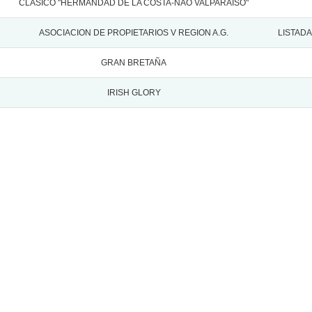
CLASICO "HERMANDAD DE LA COSTA-NAO VALPARAISO"
ASOCIACION DE PROPIETARIOS V REGION A.G.
LISTAD
GRAN BRETAÑA
IRISH GLORY