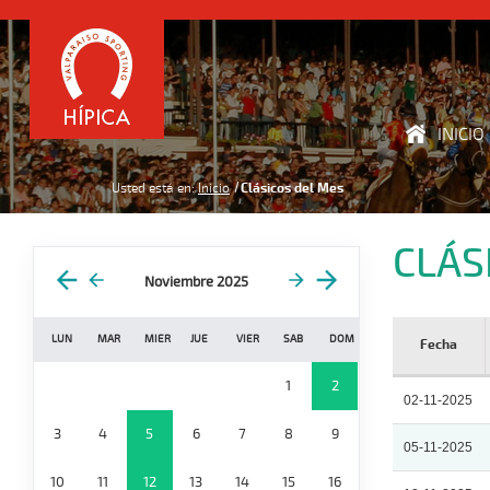
INICIO
Usted está en:
Inicio
Clásicos del Mes
CLÁS
Noviembre 2025
LUN
MAR
MIER
JUE
VIER
SAB
DOM
Fecha
1
2
02-11-2025
3
4
5
6
7
8
9
05-11-2025
10
11
12
13
14
15
16