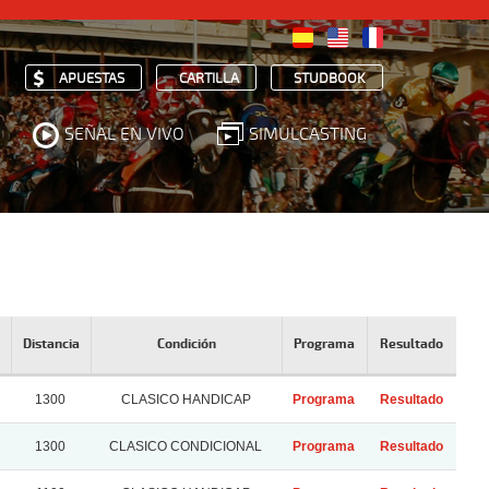
APUESTAS
CARTILLA
STUDBOOK
SEÑAL EN VIVO
SIMULCASTING
Distancia
Condición
Programa
Resultado
1300
CLASICO HANDICAP
Programa
Resultado
1300
CLASICO CONDICIONAL
Programa
Resultado