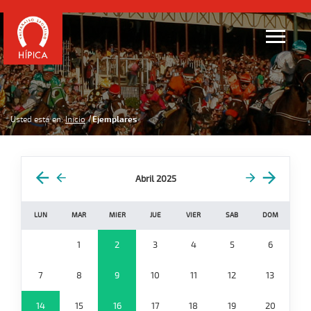
Usted está en:
Inicio
Ejemplares
Abril 2025
LUN
MAR
MIER
JUE
VIER
SAB
DOM
1
2
3
4
5
6
7
8
9
10
11
12
13
14
15
16
17
18
19
20