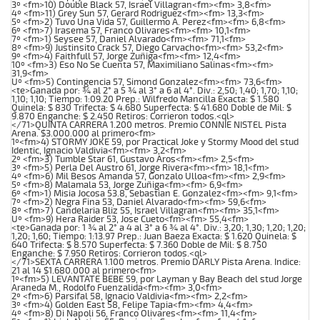
3º <fm>10) Double Black 57, Israel Villagran<fm><fm> 3,8<fm>
4º <fm>11) Grey Sun 57, Gerard Rodriguez<fm><fm> 13,3<fm>
5º <fm>2) Tuvo Una Vida 57, Guillermo A. Perez<fm><fm> 6,8<fm>
6º <fm>7) Irasema 57, Franco Olivares<fm><fm> 10,1<fm>
7º <fm>1) Seysee 57, Daniel Alvarado<fm><fm> 71,1<fm>
8º <fm>9) Justinsito Crack 57, Diego Carvacho<fm><fm> 53,2<fm>
9º <fm>4) Faithfull 57, Jorge Zuñiga<fm><fm> 12,4<fm>
10º <fm>3) Eso No Se Cuenta 57, Maximiliano Salinas<fm><fm>
31,9<fm>
Uº <fm>5) Contingencia 57, Simond Gonzalez<fm><fm> 73,6<fm>
<te>Ganada por: ¾ al 2° a 5 ¾ al 3° a 6 al 4°. Div.: 2,50; 1,40; 1,70; 1,10;
1,10; 1,10; Tiempo: 1:09.20 Prep.: Wilfredo Mancilla Exacta: $ 1.580
Quinela: $ 830 Trifecta: $ 4.680 Superfecta: $ 41.680 Doble de Mil: $
9.870 Enganche: $ 2.450 Retiros: Corrieron todos.<ql>
</71>QUINTA CARRERA 1.200 metros. Premio CONNIE NISTEL Pista
Arena. $3.000.000 al primero<fm>
1º<fm>4) STORMY JOKE 59, por Practical Joke y Stormy Mood del stud
Identic, Ignacio Valdivia<fm><fm> 3,2<fm>
2º <fm>3) Tumble Star 61, Gustavo Aros<fm><fm> 2,5<fm>
3º <fm>5) Perla Del Austro 61, Jorge Rivera<fm><fm> 18,1<fm>
4º <fm>6) Mil Besos Amanda 57, Gonzalo Ulloa<fm><fm> 2,9<fm>
5º <fm>8) Malamala 53, Jorge Zuñiga<fm><fm> 6,9<fm>
6º <fm>1) Misia Jocosa 53.8, Sebastian E. Gonzalez<fm><fm> 9,1<fm>
7º <fm>2) Negra Fina 53, Daniel Alvarado<fm><fm> 59,6<fm>
8º <fm>7) Candelaria Bliz 55, Israel Villagran<fm><fm> 35,1<fm>
Uº <fm>9) Hera Raider 53, Jose Cueto<fm><fm> 55,4<fm>
<te>Ganada por: 1 ¾ al 2° a 4 al 3° a 6 ¾ al 4°. Div.: 3,20; 1,30; 1,20; 1,20;
1,20; 1,60; Tiempo: 1:13.97 Prep.: Juan Baeza Exacta: $ 1.620 Quinela: $
640 Trifecta: $ 8.570 Superfecta: $ 7.360 Doble de Mil: $ 8.750
Enganche: $ 7.950 Retiros: Corrieron todos.<ql>
</71>SEXTA CARRERA 1.100 metros. Premio DARLY Pista Arena. Indice:
21 al 14 $1.680.000 al primero<fm>
1º<fm>5) LEVANTATE BEBE 59, por Layman y Bay Beach del stud Jorge
Araneda M., Rodolfo Fuenzalida<fm><fm> 3,0<fm>
2º <fm>6) Parsifal 58, Ignacio Valdivia<fm><fm> 2,2<fm>
3º <fm>4) Golden East 58, Felipe Tapia<fm><fm> 4,4<fm>
4º <fm>8) Di Napoli 56, Franco Olivares<fm><fm> 11,4<fm>