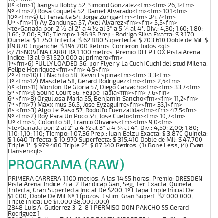
8º <fm>1) Jiangsu Bobby 52, Simond Gonzalez<fm><fm> 26,3<fm>
9º <fm>2) Rosa Coqueta 52, Daniel Alvarado<fm><fm> 10,1<fm>
10º <fm>9) El Tenasita 54, Jorge Zuñiga<fm><fm> 34,7<fm>
Uº <fm>11) Ay Zandunga 57, Axel Alvarez<fm><fm> 5,5<fm>
<te>Ganada por: 2 ½ al 2° a 4 ½ al 3° a 5 ¼ al 4°. Div.: 4,30; 1,60; 1,80;
1,60; 2,00; 3,70; Tiempo: 1:36.95 Prep.: Rodrigo Silva Exacta: $ 3.170
Quinela: $ 1.750 Trifecta: $ 62.880 Superfecta: $ 203.610 Doble de Mil: $
89.870 Enganche: $ 194.200 Retiros: Corrieron todos.<ql>
</71>NOVENA CARRERA 1.100 metros. Premio DEEP FOX Pista Arena.
Indice: 13 al 9 $1.520.000 al primero<fm>
1º<fm>6) FULLY LOADED 56, por Flyer y La Cuchi Cuchi del stud Milena,
Felipe Henriquez<fm><fm> 4,5<fm>
2º <fm>10) El Nachito 58, Kevin Espina<fm><fm> 3,3<fm>
3º <fm>12) Mascleta 58, Gerard Rodriguez<fm><fm> 2,6<fm>
4º <fm>11) Monton De Gloria 57, Diego Carvacho<fm><fm> 33,7<fm>
5º <fm>9) Sound Court 56, Felipe Tapia<fm><fm> 7,6<fm>
6º <fm>8) Orgullosa Maria 55, Benjamin Sancho<fm><fm> 11,2<fm>
7º <fm>7) Maxximus 56.5, Jose Eyzaguirre<fm><fm> 33,1<fm>
8º <fm>3) Algo Le Paso 57, Rodolfo Fuenzalida<fm><fm> 47,5<fm>
9º <fm>2) Roy Para Un Poco 54, Jose Cueto<fm><fm> 10,7<fm>
Uº <fm>5) Colonito 58, Franco Olivares<fm><fm> 9,0<fm>
<te>Ganada por: 2 al 2° a 4 ½ al 3° a 4 ¾ al 4°. Div.: 4,50; 2,00; 1,80;
1,10; 1,10; 1,10; Tiempo: 1:07.36 Prep.: Juan Belzu Exacta: $ 3.870 Quinela:
$ 1.640 Trifecta: $ 10.970 Superfecta: $ 315.410 Doble de Mil: $ 47.700
Triple 1°: $ 979.480 Triple 2°: $ 87.340 Retiros: (1) Bone Less, (4) Evan
Hansen<ql>
PROGRAMA (RAW)
PRIMERA CARRERA 1.100 metros. A las 14:55 horas. Premio: DRESDEN
Pista Arena. Indice: 4 al 2 Handicap Gan, Seg, Ter, Exacta, Quinela,
Trifecta, Gran Superfecta Inicial De $200, 1ª Etapa Triple Inicial De
$1.000, Doble De Mil Nº 1 (pozos: Estim. Gran Superf. $2.000.000;
Triple Inicial De $1.000 $8.000.000)
2848 Luis A. Gutierrez 3-2-8 1 PERMISO DON PANCHO 55,Gerard
Rodriguez 1