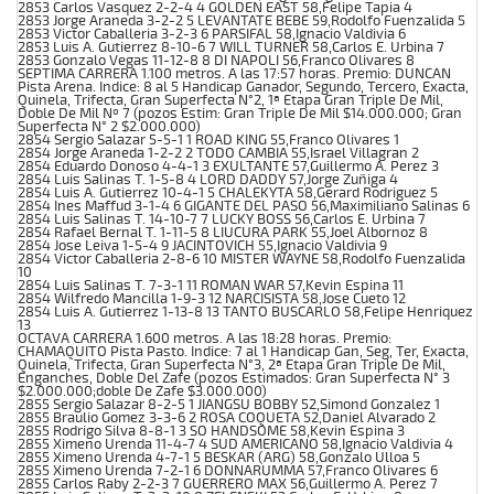
2853 Carlos Vasquez 2-2-4 4 GOLDEN EAST 58,Felipe Tapia 4
2853 Jorge Araneda 3-2-2 5 LEVANTATE BEBE 59,Rodolfo Fuenzalida 5
2853 Victor Caballeria 3-2-3 6 PARSIFAL 58,Ignacio Valdivia 6
2853 Luis A. Gutierrez 8-10-6 7 WILL TURNER 58,Carlos E. Urbina 7
2853 Gonzalo Vegas 11-12-8 8 DI NAPOLI 56,Franco Olivares 8
SEPTIMA CARRERA 1.100 metros. A las 17:57 horas. Premio: DUNCAN
Pista Arena. Indice: 8 al 5 Handicap Ganador, Segundo, Tercero, Exacta,
Quinela, Trifecta, Gran Superfecta N°2, 1ª Etapa Gran Triple De Mil,
Doble De Mil Nº 7 (pozos Estim: Gran Triple De Mil $14.000.000; Gran
Superfecta N° 2 $2.000.000)
2854 Sergio Salazar 5-5-1 1 ROAD KING 55,Franco Olivares 1
2854 Jorge Araneda 1-2-2 2 TODO CAMBIA 55,Israel Villagran 2
2854 Eduardo Donoso 4-4-1 3 EXULTANTE 57,Guillermo A. Perez 3
2854 Luis Salinas T. 1-5-8 4 LORD DADDY 57,Jorge Zuñiga 4
2854 Luis A. Gutierrez 10-4-1 5 CHALEKYTA 58,Gerard Rodriguez 5
2854 Ines Maffud 3-1-4 6 GIGANTE DEL PASO 56,Maximiliano Salinas 6
2854 Luis Salinas T. 14-10-7 7 LUCKY BOSS 56,Carlos E. Urbina 7
2854 Rafael Bernal T. 1-11-5 8 LIUCURA PARK 55,Joel Albornoz 8
2854 Jose Leiva 1-5-4 9 JACINTOVICH 55,Ignacio Valdivia 9
2854 Victor Caballeria 2-8-6 10 MISTER WAYNE 58,Rodolfo Fuenzalida
10
2854 Luis Salinas T. 7-3-1 11 ROMAN WAR 57,Kevin Espina 11
2854 Wilfredo Mancilla 1-9-3 12 NARCISISTA 58,Jose Cueto 12
2854 Luis A. Gutierrez 1-13-8 13 TANTO BUSCARLO 58,Felipe Henriquez
13
OCTAVA CARRERA 1.600 metros. A las 18:28 horas. Premio:
CHAMAQUITO Pista Pasto. Indice: 7 al 1 Handicap Gan, Seg, Ter, Exacta,
Quinela, Trifecta, Gran Superfecta N°3, 2ª Etapa Gran Triple De Mil,
Enganches, Doble Del Zafe (pozos Estimados: Gran Superfecta N° 3
$2.000.000;doble De Zafe $3.000.000)
2855 Sergio Salazar 8-2-5 1 JIANGSU BOBBY 52,Simond Gonzalez 1
2855 Braulio Gomez 3-3-6 2 ROSA COQUETA 52,Daniel Alvarado 2
2855 Rodrigo Silva 8-8-1 3 SO HANDSOME 58,Kevin Espina 3
2855 Ximeno Urenda 11-4-7 4 SUD AMERICANO 58,Ignacio Valdivia 4
2855 Ximeno Urenda 4-7-1 5 BESKAR (ARG) 58,Gonzalo Ulloa 5
2855 Ximeno Urenda 7-2-1 6 DONNARUMMA 57,Franco Olivares 6
2855 Carlos Raby 2-2-3 7 GUERRERO MAX 56,Guillermo A. Perez 7