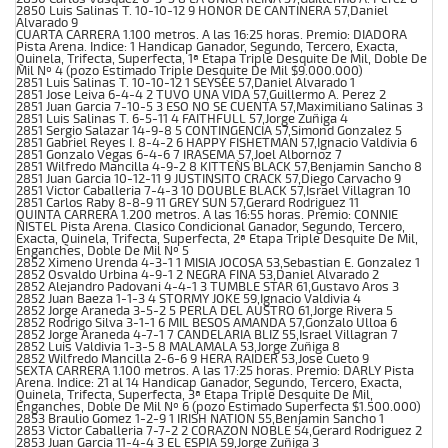
2850 Luis Salinas T. 10-10-12 9 HONOR DE CANTINERA 57,Daniel
Alvarado 9
CUARTA CARRERA 1.100 metros. A las 16:25 horas. Premio: DIADORA
Pista Arena. Indice: 1 Handicap Ganador, Segundo, Tercero, Exacta,
Quinela, Trifecta, Superfecta, 1ª Etapa Triple Desquite De Mil, Doble De
Mil Nº 4 (pozo Estimado Triple Desquite De Mil $9.000.000)
2851 Luis Salinas T. 10-10-12 1 SEYSEE 57,Daniel Alvarado 1
2851 Jose Leiva 6-4-4 2 TUVO UNA VIDA 57,Guillermo A. Perez 2
2851 Juan Garcia 7-10-5 3 ESO NO SE CUENTA 57,Maximiliano Salinas 3
2851 Luis Salinas T. 6-5-11 4 FAITHFULL 57,Jorge Zuñiga 4
2851 Sergio Salazar 14-9-8 5 CONTINGENCIA 57,Simond Gonzalez 5
2851 Gabriel Reyes I. 8-4-2 6 HAPPY FISHETMAN 57,Ignacio Valdivia 6
2851 Gonzalo Vegas 6-4-6 7 IRASEMA 57,Joel Albornoz 7
2851 Wilfredo Mancilla 4-9-2 8 KITTEN`S BLACK 57,Benjamin Sancho 8
2851 Juan Garcia 10-12-11 9 JUSTINSITO CRACK 57,Diego Carvacho 9
2851 Victor Caballeria 7-4-3 10 DOUBLE BLACK 57,Israel Villagran 10
2851 Carlos Raby 8-8-9 11 GREY SUN 57,Gerard Rodriguez 11
QUINTA CARRERA 1.200 metros. A las 16:55 horas. Premio: CONNIE
NISTEL Pista Arena. Clasico Condicional Ganador, Segundo, Tercero,
Exacta, Quinela, Trifecta, Superfecta, 2ª Etapa Triple Desquite De Mil,
Enganches, Doble De Mil Nº 5
2852 Ximeno Urenda 4-3-1 1 MISIA JOCOSA 53,Sebastian E. Gonzalez 1
2852 Osvaldo Urbina 4-9-1 2 NEGRA FINA 53,Daniel Alvarado 2
2852 Alejandro Padovani 4-4-1 3 TUMBLE STAR 61,Gustavo Aros 3
2852 Juan Baeza 1-1-3 4 STORMY JOKE 59,Ignacio Valdivia 4
2852 Jorge Araneda 3-5-2 5 PERLA DEL AUSTRO 61,Jorge Rivera 5
2852 Rodrigo Silva 3-1-1 6 MIL BESOS AMANDA 57,Gonzalo Ulloa 6
2852 Jorge Araneda 4-7-1 7 CANDELARIA BLIZ 55,Israel Villagran 7
2852 Luis Valdivia 1-3-5 8 MALAMALA 53,Jorge Zuñiga 8
2852 Wilfredo Mancilla 2-6-6 9 HERA RAIDER 53,Jose Cueto 9
SEXTA CARRERA 1.100 metros. A las 17:25 horas. Premio: DARLY Pista
Arena. Indice: 21 al 14 Handicap Ganador, Segundo, Tercero, Exacta,
Quinela, Trifecta, Superfecta, 3ª Etapa Triple Desquite De Mil,
Enganches, Doble De Mil Nº 6 (pozo Estimado Superfecta $1.500.000)
2853 Braulio Gomez 1-2-9 1 IRISH NATION 55,Benjamin Sancho 1
2853 Victor Caballeria 7-7-2 2 CORAZON NOBLE 54,Gerard Rodriguez 2
2853 Juan Garcia 11-4-4 3 EL ESPIA 59,Jorge Zuñiga 3