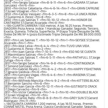
2850 <fm>Sergio Salazar <fm>8-9-11 <fm>6 <fm>GADARA 57,Johan
Gonzalez <fm>6 <fm>
2850 <fm>Victor Caballeria <fm>4-6-14 <fm>7 <fm>GRAN CAFRUNE
57,Israel Villagran <fm>7 <fm>
2850 <fm>Carlos Vasquez <fm>6-3-5 <fm>8 <fm>LA UNICA REINA
57,Guillermo A. Perez <fm>8 <fm>
2850 <fm>Luis Salinas T. <fm>10-10-12 <fm>9 <fm>HONOR DE
CANTINERA 57,Daniel Alvarado <fm>9 <fm>
</86>CUARTA CARRERA 1.100 metros. A las 16:25 horas. Premio:
DIADORA Pista Arena. Indice: 1 Handicap Ganador, Segundo, Tercero,
Exacta, Quinela, Trifecta, Superfecta, 1ª Etapa Triple Desquite De Mil,
Doble De Mil Nº 4 (pozo Estimado Triple Desquite De Mil $9.000.000)
<fm>
2851 <fm>Luis Salinas T. <fm>10-10-12 <fm>1 <fm>SEYSEE 57,Daniel
Alvarado <fm>1 <fm>
2851 <fm>Jose Leiva <fm>6-4-4 <fm>2 <fm>TUVO UNA VIDA
57,Guillermo A. Perez <fm>2 <fm>
2851 <fm>Juan Garcia <fm>7-10-5 <fm>3 <fm>ESO NO SE CUENTA
57,Maximiliano Salinas <fm>3 <fm>
2851 <fm>Luis Salinas T. <fm>6-5-11 <fm>4 <fm>FAITHFULL 57,Jorge
Zuñiga <fm>4 <fm>
2851 <fm>Sergio Salazar <fm>14-9-8 <fm>5 <fm>CONTINGENCIA
57,Simond Gonzalez <fm>5 <fm>
2851 <fm>Gabriel Reyes I. <fm>8-4-2 <fm>6 <fm>HAPPY FISHETMAN
57,Ignacio Valdivia <fm>6 <fm>
2851 <fm>Gonzalo Vegas <fm>6-4-6 <fm>7 <fm>IRASEMA 57,Joel
Albornoz <fm>7 <fm>
2851 <fm>Wilfredo Mancilla <fm>4-9-2 <fm>8 <fm>KITTEN`S BLACK
57,Benjamin Sancho <fm>8 <fm>
2851 <fm>Juan Garcia <fm>10-12-11 <fm>9 <fm>JUSTINSITO CRACK
57,Diego Carvacho <fm>9 <fm>
2851 <fm>Victor Caballeria <fm>7-4-3 <fm>10 <fm>DOUBLE BLACK
57,Israel Villagran <fm>10 <fm>
2851 <fm>Carlos Raby <fm>8-8-9 <fm>11 <fm>GREY SUN 57,Gerard
Rodriguez <fm>11 <fm>
</86>QUINTA CARRERA 1.200 metros. A las 16:55 horas. Premio:
CONNIE NISTEL Pista Arena. Clasico Condicional Ganador, Segundo,