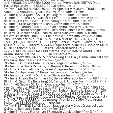
</71>SEGUNDA CARRERA 1.000 metros. Premio DANCERTAN Pista
Pasto. Indice: 24 al 13 $1.680.000 al primero<fm>
1º<fm>4) MEDIO MUNDO 60, por Mr Speaker y Madame Thatcher del
stud Doña Armanda, Ignacio Valdivia<fm><fm> 2,1<fm>
2º <fm>1) Soul Queen 55, Jorge Zuñiga<fm><fm> 10,2<fm>
3º <fm>2) Oscuro Y Salvaje 54.5, Felipe Tapia<fm><fm> 16,6<fm>
4º <fm>7) Michelitina 58, Israel Villagran<fm><fm> 5,9<fm>
5º <fm>9) Gran Morron 57, Axel Alvarez<fm><fm> 5,5<fm>
6º <fm>6) Giantify (usa) 58.5, Kevin Espina<fm><fm> 7,9<fm>
7º <fm>5) Cuarto Menguante 61, Benjamin Sancho<fm><fm> 4,7<fm>
8º <fm>3) Baqueano 60, Rodolfo Fuenzalida<fm><fm> 17,0<fm>
Uº <fm>8) Better Than 56.5, Guillermo A. Perez<fm><fm> 26,7<fm>
<te>Ganada por: ¾ al 2° a 3 ¾ al 3° a 4 ¾ al 4°. Div.: 2,10; 1,60; 3,90;
1,50; 3,10; 3,60; Tiempo: 0:56.76 Prep.: Gabriel Reyes I. Exacta: $ 3.990
Quinela: $ 2.630 Trifecta: $ 24.660 Superfecta: $ 141.900 Doble de Mil: $
6.670 Enganche: $ 10.000 Retiros: Corrieron todos.<ql>
</71>TERCERA CARRERA 1.100 metros. Premio DANZA ARABE Pista
Arena. Indice: 1 al 1 $1.300.000 al primero<fm>
1º<fm>2) SOY NORTINA 57.5, por Seeking The Dia y Damajuana del stud
Oly Nany, Kevin Espina<fm><fm> 2,9<fm>
2º <fm>5) Afirmate Gato 57, Jorge Zuñiga<fm><fm> 3,2<fm>
3º <fm>8) La Unica Reina 57, Guillermo A. Perez<fm><fm> 5,9<fm>
4º <fm>7) Gran Cafrune 57, Israel Villagran<fm><fm> 5,1<fm>
5º <fm>4) Elquilimay 57, Benjamin Sancho<fm><fm> 3,4<fm>
6º <fm>3) Darcy Pink 57, Franco Olivares<fm><fm> 21,2<fm>
7º <fm>9) Honor De Cantinera 57, Daniel Alvarado<fm><fm> 68,4<fm>
8º <fm>1) Salon De Baile (arg) 57, Carlos E. Urbina<fm><fm> 21,7<fm>
Uº <fm>6) Gadara 57, Johan Gonzalez<fm><fm> 111,1<fm>
<te>Ganada por: PCZ al 2° a 2 ½ al 3° a 4 ½ al 4°. Div.: 2,90; 1,80; 1,60;
1,50; 1,30; 1,50; Tiempo: 1:09.30 Prep.: Nelson Espina L. Exacta: $ 1.630
Quinela: $ 1.010 Trifecta: $ 6.060 Superfecta: $ 6.870 Doble de Mil: $
9.570 Triple 1°: $ 25.040 Triple 2°: $ 6.690 Retiros: Corrieron todos.<ql>
</71>CUARTA CARRERA 1.100 metros. Premio DIADORA Pista Arena.
Indice: 1 al 1 $1.300.000 al primero<fm>
1º<fm>8) KITTEN`S BLACK 57, por Exaggerator y Great Cross del stud
Quimera, Benjamin Sancho<fm><fm> 2,5<fm>
2º <fm>6) Happy Fishetman 57, Ignacio Valdivia<fm><fm> 3,4<fm>