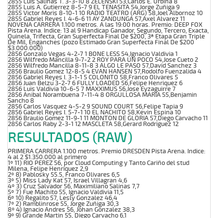
2855 Luis Salinas T. 3-3-10 8 ZELENSKI 53,Carlos E. Urbina 8
2855 Luis A. Gutierrez 8-5-7 9 EL TENASITA 54,Jorge Zuñiga 9
2855 Victor Moris 8-10-1 10 RADIO TEATRO (ARG) 58,Joel Albornoz 10
2855 Gabriel Reyes I. 4-6-6 11 AY ZANDUNGA 57,Axel Alvarez 11
NOVENA CARRERA 1.100 metros. A las 19:00 horas. Premio: DEEP FOX
Pista Arena. Indice: 13 al 9 Handicap Ganador, Segundo, Tercero, Exacta,
Quinela, Trifecta, Gran Superfecta Final De $200, 3ª Etapa Gran Triple
De Mil, Enganches (pozo Estimado Gran Superfecta Final De $200
$3.000.000)
2856 Gonzalo Vegas 4-2-7 1 BONE LESS 54,Ignacio Valdivia 1
2856 Wilfredo Mancilla 9-7-2 2 ROY PARA UN POCO 54,Jose Cueto 2
2856 Wilfredo Mancilla 8-11-8 3 ALGO LE PASO 57,David Sanchez 3
2856 Braulio Gomez 12-8-5 4 EVAN HANSEN 57,Rodolfo Fuenzalida 4
2856 Gabriel Reyes I. 3-1-1 5 COLONITO 58,Franco Olivares 5
2856 Juan Belzu 3-2-7 6 FULLY LOADED 56,Felipe Henriquez 6
2856 Luis Valdivia 10-6-5 7 MAXXIMUS 56,Jose Eyzaguirre 7
2856 Anibal Norambuena 7-11-4 8 ORGULLOSA MARIA 55,Benjamin
Sancho 8
2856 Carlos Vasquez 4-5-2 9 SOUND COURT 56,Felipe Tapia 9
2856 Gabriel Reyes I. 5-7-1 10 EL NACHITO 58,Kevin Espina 10
2856 Braulio Gomez 11-9-1 11 MONTON DE GLORIA 57,Diego Carvacho 11
2856 Carlos Raby 2-3-1 12 MASCLETA 58,Gerard Rodriguez 12
RESULTADOS (RAW)
PRIMERA CARRERA 1.100 metros. Premio DRESDEN Pista Arena. Indice:
4 al 2 $1.350.000 al primero
1º 11) RIO PEREZ 56, por Cloud Computing y Tanto Cariño del stud
Milena, Felipe Henriquez 2,9
2º 8) Pablosky 55.5, Franco Olivares 6,5
3º 5) Miss Lady Kat 57, Israel Villagran 4,6
4º 3) Cruz Salvador 56, Maximiliano Salinas 7,7
5º 7) Fue Machito 55, Ignacio Valdivia 11,5
6º 10) Regalito 57, Lesly Gonzalez 46,4
7º 2) Ramblinrose 55, Jorge Zuñiga 30,3
8º 4) Ignacio Andres 56, Johan Gonzalez 38,3
9º 9) Grande Martin 55, Diego Carvacho 6,1