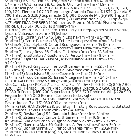
5º <fm>1) Irish Nation 55, Benjamin Sancho<fm><fm> 4,1<fm>
Uº <fm>7) Will Turner 58, Carlos E. Urbina<fm><fm> 11,8<fm>
<te>Ganada por: ½ al 2° a 4 al 3° a 6 ¼ al 4°. Div.: 3,00; 1,60; 1,40; 1,20;
1,10; 1,20; Tiempo: 1:07.89 Prep.: Jorge Araneda Exacta: $ 1.530 Quinela: $
790 Trifecta: $ 3.380 Superfecta: $ 8.080 Doble de Mil: $ 9.910 Triple 1°:
$ 20.480 Triple 2°: $ 4.770 Retiros: (2) Corazon Noble, (3) El Espia<ql>
</71>SEPTIMA CARRERA 1.100 metros. Premio DUNCAN Pista Arena.
Indice: 8 al 5 $1.400.000 al primero<fm>
1º<fm>9) JACINTOVICH 55, por Iron Clad y La Prepago del stud Bisoñita,
Ignacio Valdivia<fm><fm> 19,6<fm>
2º <fm>11) Roman War 57.5, Kevin Espina<fm><fm> 8,5<fm>
3º <fm>13) Tanto Buscarlo 58, Felipe Henriquez<fm><fm> 1,5<fm>
4º <fm>5) Chalekyta 58, Gerard Rodriguez<fm><fm> 15,0<fm>
5º <fm>10) Mister Wayne 58, Rodolfo Fuenzalida<fm><fm> 6,1<fm>
6º <fm>7) Lucky Boss 56, Carlos E. Urbina<fm><fm> 53,5<fm>
7º <fm>3) Exultante 57, Guillermo A. Perez<fm><fm> 8,9<fm>
8º <fm>6) Gigante Del Paso 56, Maximiliano Salinas<fm><fm>
45,9<fm>
9º <fm>1) Road King 55.5, Franco Olivares<fm><fm> 22,7<fm>
10º <fm>8) Liucura Park 55, Daniel Alvarado<fm><fm> 29,1<fm>
11º <fm>12) Narcisista 58, Jose Cueto<fm><fm> 71,5<fm>
12º <fm>2) Todo Cambia 55, Israel Villagran<fm><fm> 24,5<fm>
Uº <fm>4) Lord Daddy 57, Jorge Zuñiga<fm><fm> 17,8<fm>
<te>Ganada por: PCZ al 2° a 2 al 3° a 2 al 4°. Div.: 19,60; 10,50; 8,10; 2,80;
3,20; 1,20; Tiempo: 1:08.44 Prep.: Jose Leiva Exacta: $ 27.950 Quinela: $
19.350 Trifecta: $ 160.200 Superfecta: $ 893.270 Doble de Mil: $ 224.930
Enganche: $ 24.000 Retiros: Corrieron todos.<ql>
</71>OCTAVA CARRERA 1.600 metros. Premio CHAMAQUITO Pista
Pasto. Indice: 7 al 1 $1.950.000 al primero<fm>
1º<fm>3) SO HANDSOME 58, por Stay Thirsty y Revolucionaria del stud
Los Troncos, Kevin Espina<fm><fm> 4,3<fm>
2º <fm>5) Beskar (arg) 58, Gonzalo Ulloa<fm><fm> 3,1<fm>
3º <fm>8) Zelenski 53, Carlos E. Urbina<fm><fm> 16,9<fm>
4º <fm>4) Sud Americano 58, Ignacio Valdivia<fm><fm> 7,7<fm>
5º <fm>7) Guerrero Max 56, Guillermo A. Perez<fm><fm> 4,3<fm>
6º <fm>6) Donnarumma 57, Franco Olivares<fm><fm> 20,9<fm>
7º <fm>10) Radio Teatro (arg) 58, Maximiliano Salinas<fm><fm>
16,8<fm>