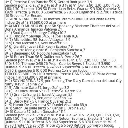
Uº 1) Permiso Don Pancho 55.5, Gerard Rodriguez 3,9
Ganada por: 2 ½ al 2° a 2 ¾ al 3° a 3 ¼ al 4°. Div.: 2,90; 2,10; 3,00; 1,30;
1,60; 1,30; Tiempo: 1:09.50 Prep.: Juan Belzu Exacta: $ 3.600 Quinela: $
1.920 Trifecta: $ 14.000 Superfecta: $ 78.550 Enganche: $ 2.700 Retiros:
(6) Stevens For Record
SEGUNDA CARRERA 1.000 metros. Premio DANCERTAN Pista Pasto.
Indice: 24 al 13 $1.680.000 al primero
1º 4) MEDIO MUNDO 60, por Mr Speaker y Madame Thatcher del stud
Doña Armanda, Ignacio Valdivia 2,1
2º 1) Soul Queen 55, Jorge Zuñiga 10,2
3º 2) Oscuro Y Salvaje 54.5, Felipe Tapia 16,6
4º 7) Michelitina 58, Israel Villagran 5,9
5º 9) Gran Morron 57, Axel Alvarez 5,5
6º 6) Giantify (usa) 58.5, Kevin Espina 7,9
7º 5) Cuarto Menguante 61, Benjamin Sancho 4,7
8º 3) Baqueano 60, Rodolfo Fuenzalida 17,0
Uº 8) Better Than 56.5, Guillermo A. Perez 26,7
Ganada por: ¾ al 2° a 3 ¾ al 3° a 4 ¾ al 4°. Div.: 2,10; 1,60; 3,90; 1,50;
3,10; 3,60; Tiempo: 0:56.76 Prep.: Gabriel Reyes I. Exacta: $ 3.990
Quinela: $ 2.630 Trifecta: $ 24.660 Superfecta: $ 141.900 Doble de Mil: $
6.670 Enganche: $ 10.000 Retiros: Corrieron todos.
TERCERA CARRERA 1.100 metros. Premio DANZA ARABE Pista Arena.
Indice: 1 al 1 $1.300.000 al primero
1º 2) SOY NORTINA 57.5, por Seeking The Dia y Damajuana del stud Oly
Nany, Kevin Espina 2,9
2º 5) Afirmate Gato 57, Jorge Zuñiga 3,2
3º 8) La Unica Reina 57, Guillermo A. Perez 5,9
4º 7) Gran Cafrune 57, Israel Villagran 5,1
5º 4) Elquilimay 57, Benjamin Sancho 3,4
6º 3) Darcy Pink 57, Franco Olivares 21,2
7º 9) Honor De Cantinera 57, Daniel Alvarado 68,4
8º 1) Salon De Baile (arg) 57, Carlos E. Urbina 21,7
Uº 6) Gadara 57, Johan Gonzalez 111,1
Ganada por: PCZ al 2° a 2 ½ al 3° a 4 ½ al 4°. Div.: 2,90; 1,80; 1,60; 1,50;
1,30; 1,50; Tiempo: 1:09.30 Prep.: Nelson Espina L. Exacta: $ 1.630
Quinela: $ 1.010 Trifecta: $ 6.060 Superfecta: $ 6.870 Doble de Mil: $
9.570 Triple 1°: $ 25.040 Triple 2°: $ 6.690 Retiros: Corrieron todos.