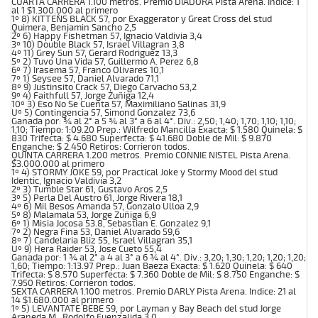
CUARTA CARRERA 1.100 metros. Premio DIADORA Pista Arena. Indice: 1
al 1 $1.300.000 al primero
1º 8) KITTEN`S BLACK 57, por Exaggerator y Great Cross del stud
Quimera, Benjamin Sancho 2,5
2º 6) Happy Fishetman 57, Ignacio Valdivia 3,4
3º 10) Double Black 57, Israel Villagran 3,8
4º 11) Grey Sun 57, Gerard Rodriguez 13,3
5º 2) Tuvo Una Vida 57, Guillermo A. Perez 6,8
6º 7) Irasema 57, Franco Olivares 10,1
7º 1) Seysee 57, Daniel Alvarado 71,1
8º 9) Justinsito Crack 57, Diego Carvacho 53,2
9º 4) Faithfull 57, Jorge Zuñiga 12,4
10º 3) Eso No Se Cuenta 57, Maximiliano Salinas 31,9
Uº 5) Contingencia 57, Simond Gonzalez 73,6
Ganada por: ¾ al 2° a 5 ¾ al 3° a 6 al 4°. Div.: 2,50; 1,40; 1,70; 1,10; 1,10;
1,10; Tiempo: 1:09.20 Prep.: Wilfredo Mancilla Exacta: $ 1.580 Quinela: $
830 Trifecta: $ 4.680 Superfecta: $ 41.680 Doble de Mil: $ 9.870
Enganche: $ 2.450 Retiros: Corrieron todos.
QUINTA CARRERA 1.200 metros. Premio CONNIE NISTEL Pista Arena.
$3.000.000 al primero
1º 4) STORMY JOKE 59, por Practical Joke y Stormy Mood del stud
Identic, Ignacio Valdivia 3,2
2º 3) Tumble Star 61, Gustavo Aros 2,5
3º 5) Perla Del Austro 61, Jorge Rivera 18,1
4º 6) Mil Besos Amanda 57, Gonzalo Ulloa 2,9
5º 8) Malamala 53, Jorge Zuñiga 6,9
6º 1) Misia Jocosa 53.8, Sebastian E. Gonzalez 9,1
7º 2) Negra Fina 53, Daniel Alvarado 59,6
8º 7) Candelaria Bliz 55, Israel Villagran 35,1
Uº 9) Hera Raider 53, Jose Cueto 55,4
Ganada por: 1 ¾ al 2° a 4 al 3° a 6 ¾ al 4°. Div.: 3,20; 1,30; 1,20; 1,20; 1,20;
1,60; Tiempo: 1:13.97 Prep.: Juan Baeza Exacta: $ 1.620 Quinela: $ 640
Trifecta: $ 8.570 Superfecta: $ 7.360 Doble de Mil: $ 8.750 Enganche: $
7.950 Retiros: Corrieron todos.
SEXTA CARRERA 1.100 metros. Premio DARLY Pista Arena. Indice: 21 al
14 $1.680.000 al primero
1º 5) LEVANTATE BEBE 59, por Layman y Bay Beach del stud Jorge
Araneda M., Rodolfo Fuenzalida 3,0