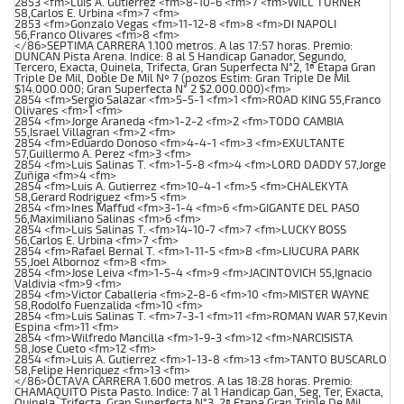
2853 <fm>Luis A. Gutierrez <fm>8-10-6 <fm>7 <fm>WILL TURNER
58,Carlos E. Urbina <fm>7 <fm>
2853 <fm>Gonzalo Vegas <fm>11-12-8 <fm>8 <fm>DI NAPOLI
56,Franco Olivares <fm>8 <fm>
</86>SEPTIMA CARRERA 1.100 metros. A las 17:57 horas. Premio:
DUNCAN Pista Arena. Indice: 8 al 5 Handicap Ganador, Segundo,
Tercero, Exacta, Quinela, Trifecta, Gran Superfecta N°2, 1ª Etapa Gran
Triple De Mil, Doble De Mil Nº 7 (pozos Estim: Gran Triple De Mil
$14.000.000; Gran Superfecta N° 2 $2.000.000)<fm>
2854 <fm>Sergio Salazar <fm>5-5-1 <fm>1 <fm>ROAD KING 55,Franco
Olivares <fm>1 <fm>
2854 <fm>Jorge Araneda <fm>1-2-2 <fm>2 <fm>TODO CAMBIA
55,Israel Villagran <fm>2 <fm>
2854 <fm>Eduardo Donoso <fm>4-4-1 <fm>3 <fm>EXULTANTE
57,Guillermo A. Perez <fm>3 <fm>
2854 <fm>Luis Salinas T. <fm>1-5-8 <fm>4 <fm>LORD DADDY 57,Jorge
Zuñiga <fm>4 <fm>
2854 <fm>Luis A. Gutierrez <fm>10-4-1 <fm>5 <fm>CHALEKYTA
58,Gerard Rodriguez <fm>5 <fm>
2854 <fm>Ines Maffud <fm>3-1-4 <fm>6 <fm>GIGANTE DEL PASO
56,Maximiliano Salinas <fm>6 <fm>
2854 <fm>Luis Salinas T. <fm>14-10-7 <fm>7 <fm>LUCKY BOSS
56,Carlos E. Urbina <fm>7 <fm>
2854 <fm>Rafael Bernal T. <fm>1-11-5 <fm>8 <fm>LIUCURA PARK
55,Joel Albornoz <fm>8 <fm>
2854 <fm>Jose Leiva <fm>1-5-4 <fm>9 <fm>JACINTOVICH 55,Ignacio
Valdivia <fm>9 <fm>
2854 <fm>Victor Caballeria <fm>2-8-6 <fm>10 <fm>MISTER WAYNE
58,Rodolfo Fuenzalida <fm>10 <fm>
2854 <fm>Luis Salinas T. <fm>7-3-1 <fm>11 <fm>ROMAN WAR 57,Kevin
Espina <fm>11 <fm>
2854 <fm>Wilfredo Mancilla <fm>1-9-3 <fm>12 <fm>NARCISISTA
58,Jose Cueto <fm>12 <fm>
2854 <fm>Luis A. Gutierrez <fm>1-13-8 <fm>13 <fm>TANTO BUSCARLO
58,Felipe Henriquez <fm>13 <fm>
</86>OCTAVA CARRERA 1.600 metros. A las 18:28 horas. Premio:
CHAMAQUITO Pista Pasto. Indice: 7 al 1 Handicap Gan, Seg, Ter, Exacta,
Quinela, Trifecta, Gran Superfecta N°3, 2ª Etapa Gran Triple De Mil,