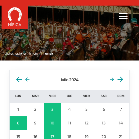
Usted está en:
Inicio
Prensa
Julio 2024
LUN
MAR
MIER
JUE
VIER
SAB
DOM
1
2
3
4
5
6
7
8
9
10
11
12
13
14
15
16
17
18
19
20
21