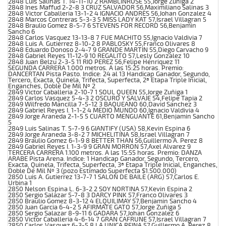
2848 Luis Salinas T. 14-11-10 2 RAMBLINROSE 55,Jorge Zuñiga 2
2848 Ines Maffud 2-2-8 3 CRUZ SALVADOR 56,Maximiliano Salinas 3
2848 Victor Caballeria 13-1-2 4 IGNACIO ANDRES 56,Johan Gonzalez 4
2848 Marcos Contreras 5-3-3 5 MISS LADY KAT 57,Israel Villagran 5
2848 Braulio Gomez 8-5-7 6 STEVENS FOR RECORD 56,Benjamin
Sancho 6
2848 Carlos Vasquez 13-13-8 7 FUE MACHITO 55,Ignacio Valdivia 7
2848 Luis A. Gutierrez 8-10-2 8 PABLOSKY 55,Franco Olivares 8
2848 Eduardo Donoso 2-4-7 9 GRANDE MARTIN 55,Diego Carvacho 9
2848 Gabriel Reyes 11-12-9 10 REGALITO 57,Lesly Gonzalez 10
2848 Juan Belzu 2-3-5 11 RIO PEREZ 56,Felipe Henriquez 11
SEGUNDA CARRERA 1.000 metros. A las 15:25 horas. Premio:
DANCERTAN Pista Pasto. Indice: 24 al 13 Handicap Ganador, Segundo,
Tercero, Exacta, Quinela, Trifecta, Superfecta, 2ª Etapa Triple Inicial,
Enganches, Doble De Mil Nº 2
2849 Victor Caballeria 2-10-7 1 SOUL QUEEN 55,Jorge Zuñiga 1
2849 Carlos Vasquez 5-4-3 2 OSCURO Y SALVAJE 54,Felipe Tapia 2
2849 Wilfredo Mancilla 7-5-12 3 BAQUEANO 60,David Sanchez 3
2849 Gabriel Reyes I. 1-1-2 4 MEDIO MUNDO 60,Ignacio Valdivia 4
2849 Jorge Araneda 2-1-5 5 CUARTO MENGUANTE 61,Benjamin Sancho
5
2849 Luis Salinas T. 5-7-9 6 GIANTIFY (USA) 58,Kevin Espina 6
2849 Jorge Araneda 3-8-2 7 MICHELITINA 58,Israel Villagran 7
2849 Braulio Gomez 6-1-9 8 BETTER THAN 56,Guillermo A. Perez 8
2849 Gabriel Reyes I. 1-3-9 9 GRAN MORRON 57,Axel Alvarez 9
TERCERA CARRERA 1.100 metros. A las 15:55 horas. Premio: DANZA
ARABE Pista Arena. Indice: 1 Handicap Ganador, Segundo, Tercero,
Exacta, Quinela, Trifecta, Superfecta, 3ª Etapa Triple Inicial, Enganches,
Doble De Mil Nº 3 (pozo Estimado Superfecta $1.500.000)
2850 Luis A. Gutierrez 13-7-7 1 SALON DE BAILE (ARG) 57,Carlos E.
Urbina 1
2850 Nelson Espina L. 6-3-2 2 SOY NORTINA 57,Kevin Espina 2
2850 Sergio Salazar 5-7-8 3 DARCY PINK 57,Franco Olivares 3
2850 Braulio Gomez 8-3-12 4 ELQUILIMAY 57,Benjamin Sancho 4
2850 Juan Garcia 6-4-2 5 AFIRMATE GATO 57,Jorge Zuñiga 5
2850 Sergio Salazar 8-9-11 6 GADARA 57,Johan Gonzalez 6
2850 Victor Caballeria 4-6-14 7 GRAN CAFRUNE 57,Israel Villagran 7
2850 Carlos Vasquez 6-3-5 8 LA UNICA REINA 57,Guillermo A. Perez 8