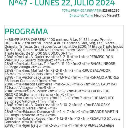
Nº47 - LUNES 22, JULIO 2024
TOTAL PREMIOS A REPARTIR:
$26.687.280
Director de Turno:
Mauricio Maurel T.
PROGRAMA
</86>PRIMERA CARRERA 1.100 metros. A las 14:55 horas. Premio:
DRESDEN Pista Arena. Indice: 4 al 2 Handicap Gan, Seg, Ter, Exacta,
Quinela, Trifecta, Gran Superfecta Inicial De $200, 1ª Etapa Triple Inicial
De $1.000, Doble De Mil Nº 1 (pozos: Estim. Gran Superf. $2.000.000;
Triple Inicial De $1.000 $8.000.000)<fm>
2848 <fm>Luis A. Gutierrez <fm>3-2-8 <fm>1 <fm>PERMISO DON
PANCHO 55,Gerard Rodriguez <fm>1 <fm>
2848 <fm>Luis Salinas T. <fm>14-11-10 <fm>2 <fm>RAMBLINROSE
55,Jorge Zuñiga <fm>2 <fm>
2848 <fm>Ines Maffud <fm>2-2-8 <fm>3 <fm>CRUZ SALVADOR
56,Maximiliano Salinas <fm>3 <fm>
2848 <fm>Victor Caballeria <fm>13-1-2 <fm>4 <fm>IGNACIO ANDRES
56,Johan Gonzalez <fm>4 <fm>
2848 <fm>Marcos Contreras <fm>5-3-3 <fm>5 <fm>MISS LADY KAT
57,Israel Villagran <fm>5 <fm>
2848 <fm>Braulio Gomez <fm>8-5-7 <fm>6 <fm>STEVENS FOR
RECORD 56,Benjamin Sancho <fm>6 <fm>
2848 <fm>Carlos Vasquez <fm>13-13-8 <fm>7 <fm>FUE MACHITO
55,Ignacio Valdivia <fm>7 <fm>
2848 <fm>Luis A. Gutierrez <fm>8-10-2 <fm>8 <fm>PABLOSKY
55,Franco Olivares <fm>8 <fm>
2848 <fm>Eduardo Donoso <fm>2-4-7 <fm>9 <fm>GRANDE MARTIN
55,Diego Carvacho <fm>9 <fm>
2848 <fm>Gabriel Reyes <fm>11-12-9 <fm>10 <fm>REGALITO 57,Lesly
Gonzalez <fm>10 <fm>
2848 <fm>Juan Belzu <fm>2-3-5 <fm>11 <fm>RIO PEREZ 56,Felipe