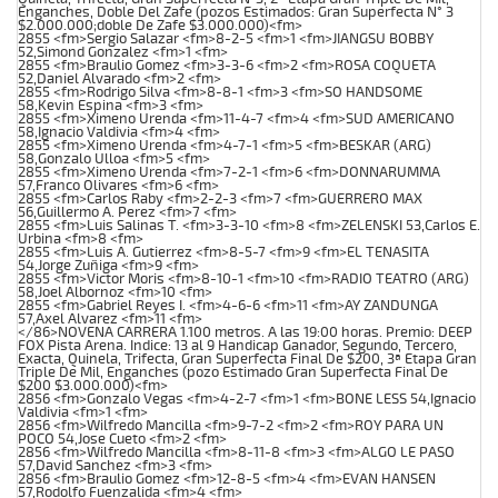
Enganches, Doble Del Zafe (pozos Estimados: Gran Superfecta N° 3
$2.000.000;doble De Zafe $3.000.000)<fm>
2855 <fm>Sergio Salazar <fm>8-2-5 <fm>1 <fm>JIANGSU BOBBY
52,Simond Gonzalez <fm>1 <fm>
2855 <fm>Braulio Gomez <fm>3-3-6 <fm>2 <fm>ROSA COQUETA
52,Daniel Alvarado <fm>2 <fm>
2855 <fm>Rodrigo Silva <fm>8-8-1 <fm>3 <fm>SO HANDSOME
58,Kevin Espina <fm>3 <fm>
2855 <fm>Ximeno Urenda <fm>11-4-7 <fm>4 <fm>SUD AMERICANO
58,Ignacio Valdivia <fm>4 <fm>
2855 <fm>Ximeno Urenda <fm>4-7-1 <fm>5 <fm>BESKAR (ARG)
58,Gonzalo Ulloa <fm>5 <fm>
2855 <fm>Ximeno Urenda <fm>7-2-1 <fm>6 <fm>DONNARUMMA
57,Franco Olivares <fm>6 <fm>
2855 <fm>Carlos Raby <fm>2-2-3 <fm>7 <fm>GUERRERO MAX
56,Guillermo A. Perez <fm>7 <fm>
2855 <fm>Luis Salinas T. <fm>3-3-10 <fm>8 <fm>ZELENSKI 53,Carlos E.
Urbina <fm>8 <fm>
2855 <fm>Luis A. Gutierrez <fm>8-5-7 <fm>9 <fm>EL TENASITA
54,Jorge Zuñiga <fm>9 <fm>
2855 <fm>Victor Moris <fm>8-10-1 <fm>10 <fm>RADIO TEATRO (ARG)
58,Joel Albornoz <fm>10 <fm>
2855 <fm>Gabriel Reyes I. <fm>4-6-6 <fm>11 <fm>AY ZANDUNGA
57,Axel Alvarez <fm>11 <fm>
</86>NOVENA CARRERA 1.100 metros. A las 19:00 horas. Premio: DEEP
FOX Pista Arena. Indice: 13 al 9 Handicap Ganador, Segundo, Tercero,
Exacta, Quinela, Trifecta, Gran Superfecta Final De $200, 3ª Etapa Gran
Triple De Mil, Enganches (pozo Estimado Gran Superfecta Final De
$200 $3.000.000)<fm>
2856 <fm>Gonzalo Vegas <fm>4-2-7 <fm>1 <fm>BONE LESS 54,Ignacio
Valdivia <fm>1 <fm>
2856 <fm>Wilfredo Mancilla <fm>9-7-2 <fm>2 <fm>ROY PARA UN
POCO 54,Jose Cueto <fm>2 <fm>
2856 <fm>Wilfredo Mancilla <fm>8-11-8 <fm>3 <fm>ALGO LE PASO
57,David Sanchez <fm>3 <fm>
2856 <fm>Braulio Gomez <fm>12-8-5 <fm>4 <fm>EVAN HANSEN
57,Rodolfo Fuenzalida <fm>4 <fm>