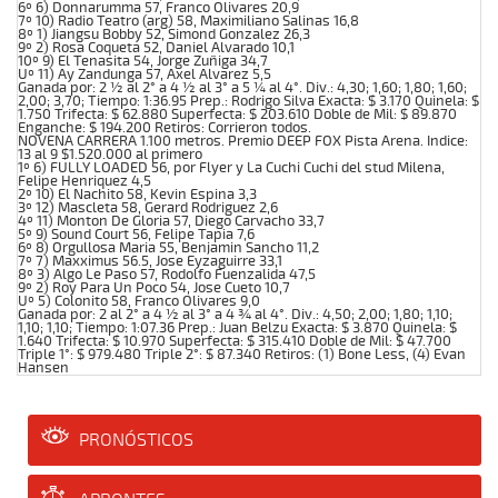
6º 6) Donnarumma 57, Franco Olivares 20,9
7º 10) Radio Teatro (arg) 58, Maximiliano Salinas 16,8
8º 1) Jiangsu Bobby 52, Simond Gonzalez 26,3
9º 2) Rosa Coqueta 52, Daniel Alvarado 10,1
10º 9) El Tenasita 54, Jorge Zuñiga 34,7
Uº 11) Ay Zandunga 57, Axel Alvarez 5,5
Ganada por: 2 ½ al 2° a 4 ½ al 3° a 5 ¼ al 4°. Div.: 4,30; 1,60; 1,80; 1,60;
2,00; 3,70; Tiempo: 1:36.95 Prep.: Rodrigo Silva Exacta: $ 3.170 Quinela: $
1.750 Trifecta: $ 62.880 Superfecta: $ 203.610 Doble de Mil: $ 89.870
Enganche: $ 194.200 Retiros: Corrieron todos.
NOVENA CARRERA 1.100 metros. Premio DEEP FOX Pista Arena. Indice:
13 al 9 $1.520.000 al primero
1º 6) FULLY LOADED 56, por Flyer y La Cuchi Cuchi del stud Milena,
Felipe Henriquez 4,5
2º 10) El Nachito 58, Kevin Espina 3,3
3º 12) Mascleta 58, Gerard Rodriguez 2,6
4º 11) Monton De Gloria 57, Diego Carvacho 33,7
5º 9) Sound Court 56, Felipe Tapia 7,6
6º 8) Orgullosa Maria 55, Benjamin Sancho 11,2
7º 7) Maxximus 56.5, Jose Eyzaguirre 33,1
8º 3) Algo Le Paso 57, Rodolfo Fuenzalida 47,5
9º 2) Roy Para Un Poco 54, Jose Cueto 10,7
Uº 5) Colonito 58, Franco Olivares 9,0
Ganada por: 2 al 2° a 4 ½ al 3° a 4 ¾ al 4°. Div.: 4,50; 2,00; 1,80; 1,10;
1,10; 1,10; Tiempo: 1:07.36 Prep.: Juan Belzu Exacta: $ 3.870 Quinela: $
1.640 Trifecta: $ 10.970 Superfecta: $ 315.410 Doble de Mil: $ 47.700
Triple 1°: $ 979.480 Triple 2°: $ 87.340 Retiros: (1) Bone Less, (4) Evan
Hansen
PRONÓSTICOS