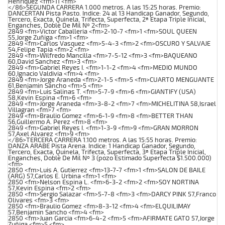
Henriquez <fm>11 <fm>
</86>SEGUNDA CARRERA 1.000 metros. A las 15:25 horas. Premio:
DANCERTAN Pista Pasto. Indice: 24 al 13 Handicap Ganador, Segundo,
Tercero, Exacta, Quinela, Trifecta, Superfecta, 2ª Etapa Triple Inicial,
Enganches, Doble De Mil Nº 2<fm>
2849 <fm>Victor Caballeria <fm>2-10-7 <fm>1 <fm>SOUL QUEEN
55,Jorge Zuñiga <fm>1 <fm>
2849 <fm>Carlos Vasquez <fm>5-4-3 <fm>2 <fm>OSCURO Y SALVAJE
54,Felipe Tapia <fm>2 <fm>
2849 <fm>Wilfredo Mancilla <fm>7-5-12 <fm>3 <fm>BAQUEANO
60,David Sanchez <fm>3 <fm>
2849 <fm>Gabriel Reyes I. <fm>1-1-2 <fm>4 <fm>MEDIO MUNDO
60,Ignacio Valdivia <fm>4 <fm>
2849 <fm>Jorge Araneda <fm>2-1-5 <fm>5 <fm>CUARTO MENGUANTE
61,Benjamin Sancho <fm>5 <fm>
2849 <fm>Luis Salinas T. <fm>5-7-9 <fm>6 <fm>GIANTIFY (USA)
58,Kevin Espina <fm>6 <fm>
2849 <fm>Jorge Araneda <fm>3-8-2 <fm>7 <fm>MICHELITINA 58,Israel
Villagran <fm>7 <fm>
2849 <fm>Braulio Gomez <fm>6-1-9 <fm>8 <fm>BETTER THAN
56,Guillermo A. Perez <fm>8 <fm>
2849 <fm>Gabriel Reyes I. <fm>1-3-9 <fm>9 <fm>GRAN MORRON
57,Axel Alvarez <fm>9 <fm>
</86>TERCERA CARRERA 1.100 metros. A las 15:55 horas. Premio:
DANZA ARABE Pista Arena. Indice: 1 Handicap Ganador, Segundo,
Tercero, Exacta, Quinela, Trifecta, Superfecta, 3ª Etapa Triple Inicial,
Enganches, Doble De Mil Nº 3 (pozo Estimado Superfecta $1.500.000)
<fm>
2850 <fm>Luis A. Gutierrez <fm>13-7-7 <fm>1 <fm>SALON DE BAILE
(ARG) 57,Carlos E. Urbina <fm>1 <fm>
2850 <fm>Nelson Espina L. <fm>6-3-2 <fm>2 <fm>SOY NORTINA
57,Kevin Espina <fm>2 <fm>
2850 <fm>Sergio Salazar <fm>5-7-8 <fm>3 <fm>DARCY PINK 57,Franco
Olivares <fm>3 <fm>
2850 <fm>Braulio Gomez <fm>8-3-12 <fm>4 <fm>ELQUILIMAY
57,Benjamin Sancho <fm>4 <fm>
2850 <fm>Juan Garcia <fm>6-4-2 <fm>5 <fm>AFIRMATE GATO 57,Jorge
Zuñiga <fm>5 <fm>