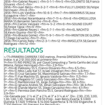
2856 <fm>Gabriel Reyes I. <fm>3-1-1 <fm>5 <fm>COLONITO 58,Franco
Olivares <fm>5 <fm>
2856 <fm>Juan Belzu <fm>3-2-7 <fm>6 <fm>FULLY LOADED 56,Felipe
Henriquez <fm>6 <fm>
2856 <fm>Luis Valdivia <fm>10-6-5 <fm>7 <fm>MAXXIMUS 56,Jose
Eyzaguirre <fm>7 <fm>
2856 <fm>Anibal Norambuena <fm>7-11-4 <fm>8 <fm>ORGULLOSA
MARIA 55,Benjamin Sancho <fm>8 <fm>
2856 <fm>Carlos Vasquez <fm>4-5-2 <fm>9 <fm>SOUND COURT
56,Felipe Tapia <fm>9 <fm>
2856 <fm>Gabriel Reyes I. <fm>5-7-1 <fm>10 <fm>EL NACHITO
58,Kevin Espina <fm>10 <fm>
2856 <fm>Braulio Gomez <fm>11-9-1 <fm>11 <fm>MONTON DE GLORIA
57,Diego Carvacho <fm>11 <fm>
2856 <fm>Carlos Raby <fm>2-3-1 <fm>12 <fm>MASCLETA 58,Gerard
Rodriguez <fm>12 <fm>
RESULTADOS
</71>PRIMERA CARRERA 1.100 metros. Premio DRESDEN Pista Arena.
Indice: 4 al 2 $1.350.000 al primero<fm>
1º<fm>11) RIO PEREZ 56, por Cloud Computing y Tanto Cariño del stud
Milena, Felipe Henriquez<fm><fm> 2,9<fm>
2º <fm>8) Pablosky 55.5, Franco Olivares<fm><fm> 6,5<fm>
3º <fm>5) Miss Lady Kat 57, Israel Villagran<fm><fm> 4,6<fm>
4º <fm>3) Cruz Salvador 56, Maximiliano Salinas<fm><fm> 7,7<fm>
5º <fm>7) Fue Machito 55, Ignacio Valdivia<fm><fm> 11,5<fm>
6º <fm>10) Regalito 57, Lesly Gonzalez<fm><fm> 46,4<fm>
7º <fm>2) Ramblinrose 55, Jorge Zuñiga<fm><fm> 30,3<fm>
8º <fm>4) Ignacio Andres 56, Johan Gonzalez<fm><fm> 38,3<fm>
9º <fm>9) Grande Martin 55, Diego Carvacho<fm><fm> 6,1<fm>
Uº <fm>1) Permiso Don Pancho 55.5, Gerard Rodriguez<fm><fm>
3,9<fm>
<te>Ganada por: 2 ½ al 2° a 2 ¾ al 3° a 3 ¼ al 4°. Div.: 2,90; 2,10; 3,00;
1,30; 1,60; 1,30; Tiempo: 1:09.50 Prep.: Juan Belzu Exacta: $ 3.600
Quinela: $ 1.920 Trifecta: $ 14.000 Superfecta: $ 78.550 Enganche: $
2.700 Retiros: (6) Stevens For Record<ql>