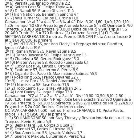
2º 6) Parsifal 58, Ignacio Valdivia 2,2
3º 4) Golden East 58, Felipe Tapia 4,4
4º 8) Di Napoli 56, Franco Olivares 11,4
5º 1) Irish Nation 55, Benjamin Sancho 4,1
Uº 7) Will Turner 58, Carlos E. Urbina 11,8
Ganada por: ½ al 2° a 4 al 3° a 6 ¼ al 4°. Div.: 3,00; 1,60; 1,40; 1,20; 1,10;
1,20; Tiempo: 1:07.89 Prep.: Jorge Araneda Exacta: $ 1.530 Quinela: $ 790
Trifecta: $ 3.380 Superfecta: $ 8.080 Doble de Mil: $ 9.910 Triple 1°: $
20.480 Triple 2°: $ 4.770 Retiros: (2) Corazon Noble, (3) El Espia
SEPTIMA CARRERA 1.100 metros. Premio DUNCAN Pista Arena. Indice: 8
al 5 $1.400.000 al primero
1º 9) JACINTOVICH 55, por Iron Clad y La Prepago del stud Bisoñita,
Ignacio Valdivia 19,6
2º 11) Roman War 57.5, Kevin Espina 8,5
3º 13) Tanto Buscarlo 58, Felipe Henriquez 1,5
4º 5) Chalekyta 58, Gerard Rodriguez 15,0
5º 10) Mister Wayne 58, Rodolfo Fuenzalida 6,1
6º 7) Lucky Boss 56, Carlos E. Urbina 53,5
7º 3) Exultante 57, Guillermo A. Perez 8,9
8º 6) Gigante Del Paso 56, Maximiliano Salinas 45,9
9º 1) Road King 55.5, Franco Olivares 22,7
10º 8) Liucura Park 55, Daniel Alvarado 29,1
11º 12) Narcisista 58, Jose Cueto 71,5
12º 2) Todo Cambia 55, Israel Villagran 24,5
Uº 4) Lord Daddy 57, Jorge Zuñiga 17,8
Ganada por: PCZ al 2° a 2 al 3° a 2 al 4°. Div.: 19,60; 10,50; 8,10; 2,80;
3,20; 1,20; Tiempo: 1:08.44 Prep.: Jose Leiva Exacta: $ 27.950 Quinela: $
19.350 Trifecta: $ 160.200 Superfecta: $ 893.270 Doble de Mil: $ 224.930
Enganche: $ 24.000 Retiros: Corrieron todos.
OCTAVA CARRERA 1.600 metros. Premio CHAMAQUITO Pista Pasto.
Indice: 7 al 1 $1.950.000 al primero
1º 3) SO HANDSOME 58, por Stay Thirsty y Revolucionaria del stud Los
Troncos, Kevin Espina 4,3
2º 5) Beskar (arg) 58, Gonzalo Ulloa 3,1
3º 8) Zelenski 53, Carlos E. Urbina 16,9
4º 4) Sud Americano 58, Ignacio Valdivia 7,7
5º 7) Guerrero Max 56, Guillermo A. Perez 4,3