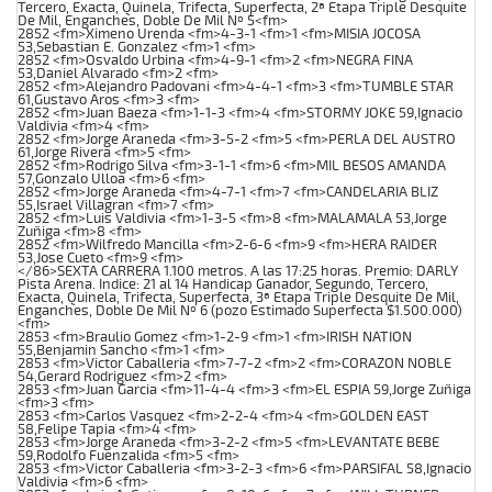
Tercero, Exacta, Quinela, Trifecta, Superfecta, 2ª Etapa Triple Desquite
De Mil, Enganches, Doble De Mil Nº 5<fm>
2852 <fm>Ximeno Urenda <fm>4-3-1 <fm>1 <fm>MISIA JOCOSA
53,Sebastian E. Gonzalez <fm>1 <fm>
2852 <fm>Osvaldo Urbina <fm>4-9-1 <fm>2 <fm>NEGRA FINA
53,Daniel Alvarado <fm>2 <fm>
2852 <fm>Alejandro Padovani <fm>4-4-1 <fm>3 <fm>TUMBLE STAR
61,Gustavo Aros <fm>3 <fm>
2852 <fm>Juan Baeza <fm>1-1-3 <fm>4 <fm>STORMY JOKE 59,Ignacio
Valdivia <fm>4 <fm>
2852 <fm>Jorge Araneda <fm>3-5-2 <fm>5 <fm>PERLA DEL AUSTRO
61,Jorge Rivera <fm>5 <fm>
2852 <fm>Rodrigo Silva <fm>3-1-1 <fm>6 <fm>MIL BESOS AMANDA
57,Gonzalo Ulloa <fm>6 <fm>
2852 <fm>Jorge Araneda <fm>4-7-1 <fm>7 <fm>CANDELARIA BLIZ
55,Israel Villagran <fm>7 <fm>
2852 <fm>Luis Valdivia <fm>1-3-5 <fm>8 <fm>MALAMALA 53,Jorge
Zuñiga <fm>8 <fm>
2852 <fm>Wilfredo Mancilla <fm>2-6-6 <fm>9 <fm>HERA RAIDER
53,Jose Cueto <fm>9 <fm>
</86>SEXTA CARRERA 1.100 metros. A las 17:25 horas. Premio: DARLY
Pista Arena. Indice: 21 al 14 Handicap Ganador, Segundo, Tercero,
Exacta, Quinela, Trifecta, Superfecta, 3ª Etapa Triple Desquite De Mil,
Enganches, Doble De Mil Nº 6 (pozo Estimado Superfecta $1.500.000)
<fm>
2853 <fm>Braulio Gomez <fm>1-2-9 <fm>1 <fm>IRISH NATION
55,Benjamin Sancho <fm>1 <fm>
2853 <fm>Victor Caballeria <fm>7-7-2 <fm>2 <fm>CORAZON NOBLE
54,Gerard Rodriguez <fm>2 <fm>
2853 <fm>Juan Garcia <fm>11-4-4 <fm>3 <fm>EL ESPIA 59,Jorge Zuñiga
<fm>3 <fm>
2853 <fm>Carlos Vasquez <fm>2-2-4 <fm>4 <fm>GOLDEN EAST
58,Felipe Tapia <fm>4 <fm>
2853 <fm>Jorge Araneda <fm>3-2-2 <fm>5 <fm>LEVANTATE BEBE
59,Rodolfo Fuenzalida <fm>5 <fm>
2853 <fm>Victor Caballeria <fm>3-2-3 <fm>6 <fm>PARSIFAL 58,Ignacio
Valdivia <fm>6 <fm>