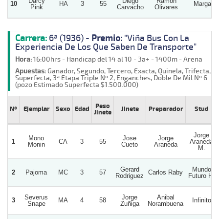
Darcy
Diego
Ramon
10
HA
3
55
Margal
Pink
Carvacho
Olivares
Carrera:
6ª (1936) -
Premio:
"Viña Bus Con La
Experiencia De Los Que Saben De Transporte"
Hora:
16:00hrs - Handicap del 14 al 10 - 3a+ - 1400m - Arena
Apuestas:
Ganador, Segundo, Tercero, Exacta, Quinela, Trifecta,
Superfecta, 3ª Etapa Triple Nº 2, Enganches, Doble De Mil Nº 6
(pozo Estimado Superfecta $1.500.000)
Peso
Nº
Ejemplar
Sexo
Edad
Jinete
Preparador
Stud
Jinete
Jorge
Mono
Jose
Jorge
1
CA
3
55
Araneda
Monin
Cueto
Araneda
M.
Gerard
Mundo
2
Pajoma
MC
3
57
Carlos Raby
Rodriguez
Futuro H.
Severus
Jorge
Anibal
3
MA
4
58
Infinito
Snape
Zuñiga
Norambuena