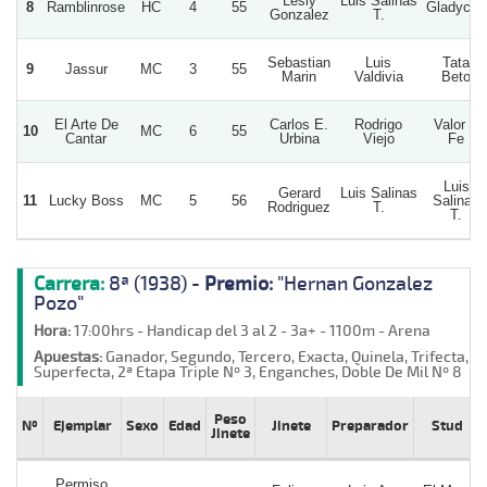
Lesly
Luis Salinas
8
Ramblinrose
HC
4
55
Gladycita
Gonzalez
T.
Sebastian
Luis
Tata
9
Jassur
MC
3
55
Marin
Valdivia
Beto
El Arte De
Carlos E.
Rodrigo
Valor Y
10
MC
6
55
Cantar
Urbina
Viejo
Fe
Luis
Gerard
Luis Salinas
11
Lucky Boss
MC
5
56
Salinas
Rodriguez
T.
T.
Carrera:
8ª (1938) -
Premio:
"Hernan Gonzalez
Pozo"
Hora:
17:00hrs - Handicap del 3 al 2 - 3a+ - 1100m - Arena
Apuestas:
Ganador, Segundo, Tercero, Exacta, Quinela, Trifecta,
Superfecta, 2ª Etapa Triple Nº 3, Enganches, Doble De Mil Nº 8
Peso
Nº
Ejemplar
Sexo
Edad
Jinete
Preparador
Stud
Jinete
Permiso