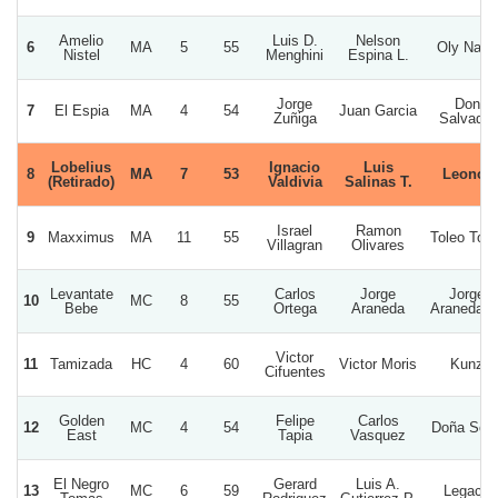
Amelio
Luis D.
Nelson
6
MA
5
55
Oly Nany
Nistel
Menghini
Espina L.
Jorge
Don
7
El Espia
MA
4
54
Juan Garcia
Zuñiga
Salvador
Lobelius
Ignacio
Luis
8
MA
7
53
Leonor
(Retirado)
Valdivia
Salinas T.
Israel
Ramon
9
Maxximus
MA
11
55
Toleo Tole
Villagran
Olivares
Levantate
Carlos
Jorge
Jorge
10
MC
8
55
Bebe
Ortega
Araneda
Araneda M
Victor
11
Tamizada
HC
4
60
Victor Moris
Kunz
Cifuentes
Golden
Felipe
Carlos
12
MC
4
54
Doña Sofi
East
Tapia
Vasquez
El Negro
Gerard
Luis A.
13
MC
6
59
Legacy