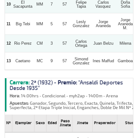
El
Felipe
Carlos
Doña
10
MM
7
57
Sacapunta
Tapia
Vasquez
Sofia
Jorge
Lesly
Jorge
11
Big Tebi
MM
5
57
Araneda
Gonzalez
Araneda
M.
Carlos
12
Rio Perez
CM
3
57
Juan Belzu
Milena
Ortega
Simond
13
Caetano
MC
9
57
Ines Maffud
Gamboa
Gonzalez
Carrera:
2ª (1932) -
Premio:
"Ansaldi Deportes
Desde 1935"
Hora:
14:00hrs - Condicional - myh2ap - 1400m - Arena
Apuestas:
Ganador, Segundo, Tercero, Exacta, Quinela, Trifecta,
Superfecta, 2ª Etapa Triple Inicial, Enganches, Doble De Mil Nº 2
Peso
Nº
Ejemplar
Sexo
Edad
Jinete
Preparador
Stud
Jinete