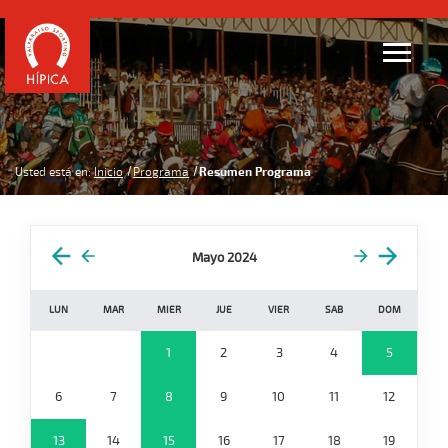
Usted está en:
Inicio
Programa
Resumen Programa
Mayo 2024
LUN
MAR
MIER
JUE
VIER
SAB
DOM
1
2
3
4
5
6
7
8
9
10
11
12
13
14
15
16
17
18
19