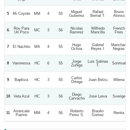
Miguel
Rafael
Bruno
5
Mr Coyote
MM
4
55
Gutierrez
Bernal T.
Alonso
Roy Para
Nicolas
Wilfredo
French
6
MC
3
56
Un Poco
Ramirez
Mancilla
Fries
Hugo
Gabriel
Manchas
7
El Nachito
MA
4
55
Ochoa
Reyes I.
Negras
Jorge
Luis Salinas
8
Varonessa
HC
6
55
Sonrisal
Zuñiga
T.
Carlos
9
Bapkiza
HC
3
55
Juan Belzu
Milena
Ortega
Diego
10
Vela Azul
HC
3
56
Jose Leiva
Sverige
Carvacho
Arrancate
Roberto
Braulio
11
MM
4
56
Renita
Pairino
Perez S.
Gomez