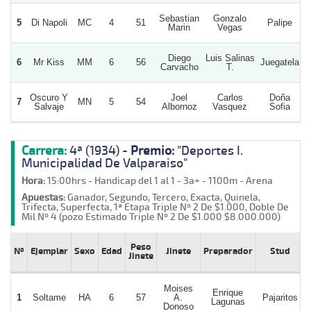
Sebastian
Gonzalo
5
Di Napoli
MC
4
51
Palipe
Marin
Vegas
Diego
Luis Salinas
6
Mr Kiss
MM
6
56
Juegatela
Carvacho
T.
Oscuro Y
Joel
Carlos
Doña
7
MN
5
54
Salvaje
Albornoz
Vasquez
Sofia
Carrera:
4ª (1934) -
Premio:
"Deportes I.
Municipalidad De Valparaiso"
Hora:
15:00hrs - Handicap del 1 al 1 - 3a+ - 1100m - Arena
Apuestas:
Ganador, Segundo, Tercero, Exacta, Quinela,
Trifecta, Superfecta, 1ª Etapa Triple Nº 2 De $1.000, Doble De
Mil Nº 4 (pozo Estimado Triple Nº 2 De $1.000 $8.000.000)
Peso
Nº
Ejemplar
Sexo
Edad
Jinete
Preparador
Stud
Jinete
Moises
Enrique
1
Soltame
HA
6
57
A.
Pajaritos
Lagunas
Donoso