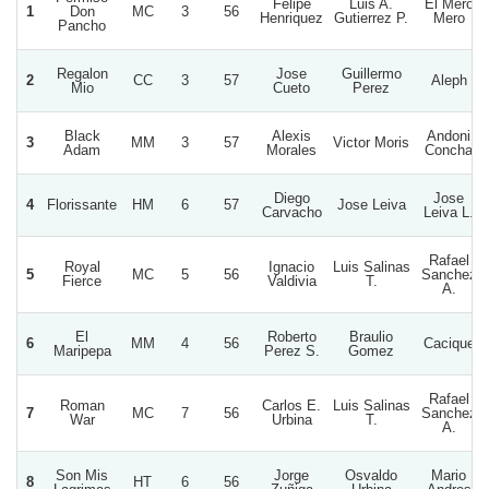
Felipe
Luis A.
El Mero
1
Don
MC
3
56
Henriquez
Gutierrez P.
Mero
Pancho
Regalon
Jose
Guillermo
2
CC
3
57
Aleph
Mio
Cueto
Perez
Black
Alexis
Andoni
3
MM
3
57
Victor Moris
Adam
Morales
Concha
Diego
Jose
4
Florissante
HM
6
57
Jose Leiva
Carvacho
Leiva L.
Rafael
Royal
Ignacio
Luis Salinas
5
MC
5
56
Sanchez
Fierce
Valdivia
T.
A.
El
Roberto
Braulio
6
MM
4
56
Cacique
Maripepa
Perez S.
Gomez
Rafael
Roman
Carlos E.
Luis Salinas
7
MC
7
56
Sanchez
War
Urbina
T.
A.
Son Mis
Jorge
Osvaldo
Mario
8
HT
6
56