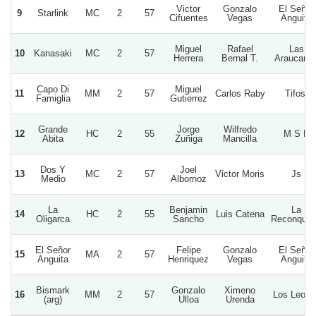
Victor
Gonzalo
El Señor
9
Starlink
MC
2
57
Cifuentes
Vegas
Anguita
Miguel
Rafael
Las
10
Kanasaki
MC
2
57
Herrera
Bernal T.
Araucaria
Capo Di
Miguel
11
MM
2
57
Carlos Raby
Tifosi
Famiglia
Gutierrez
Grande
Jorge
Wilfredo
12
HC
2
55
M S D
Abita
Zuñiga
Mancilla
Dos Y
Joel
13
MC
2
57
Victor Moris
Js
Medio
Albornoz
La
Benjamin
La
14
HC
2
55
Luis Catena
Oligarca
Sancho
Reconquis
El Señor
Felipe
Gonzalo
El Señor
15
MA
2
57
Anguita
Henriquez
Vegas
Anguita
Bismark
Gonzalo
Ximeno
16
MM
2
57
Los Leone
(arg)
Ulloa
Urenda