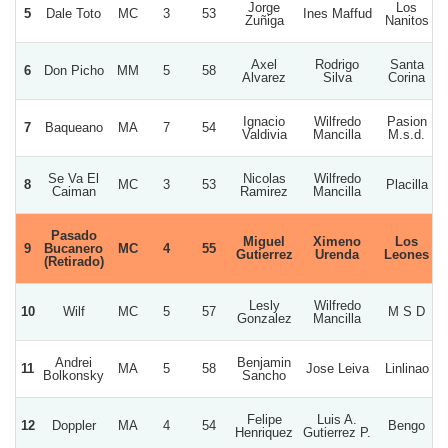
Jorge
Los
5
Dale Toto
MC
3
53
Ines Maffud
Zuñiga
Nanitos
Axel
Rodrigo
Santa
6
Don Picho
MM
5
58
Alvarez
Silva
Corina
Ignacio
Wilfredo
Pasion
7
Baqueano
MA
7
54
Valdivia
Mancilla
M.s.d.
Se Va El
Nicolas
Wilfredo
8
MC
3
53
Placilla
Caiman
Ramirez
Mancilla
Pasado
Miguel
Ximeno
Los
9
Bucanero
MC
4
55
Gutierrez
Urenda
Leones
(Retirado)
Lesly
Wilfredo
10
Wilf
MC
5
57
M S D
Gonzalez
Mancilla
Andrei
Benjamin
11
MA
5
58
Jose Leiva
Linlinao
Bolkonsky
Sancho
Felipe
Luis A.
12
Doppler
MA
4
54
Bengo
Henriquez
Gutierrez P.