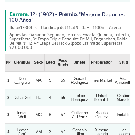
Carrera:
12ª (1942) -
Premio:
"Magaña Deportes
100 Años"
Hora:
19:00hrs - Handicap del 11 al 9 - 3a+ - 1100m - Arena
Apuestas:
Ganador, Segundo, Tercero, Exacta, Quinela, Trifecta,
Superfecta, 3ª Etapa Triple Desquite De Mil, Enganches, Doble
De Mil Nº 12, 4ª Etapa Del Pick 6 (pozo Estimado Superfecta
$2.000.000)
Peso
Nº
Ejemplar
Sexo
Edad
Jinete
Preparador
Stud
Jinete
Don
Gerard
Aida
1
MA
5
55
Ines Maffud
Cangrejo
Rodriguez
Annabella
Felipe
Rafael
Cristian
2
Dubai Girl
HC
4
56
Henriquez
Bernal T.
Marcelo
Indian
Guillermo
Braulio
3
MC
6
57
Inefable
Wolf
A. Perez
Gomez
Lecter
Gonzalo
Ximeno
Los
4
MM
3
57
(arg)
Ulloa
Urenda
Leones