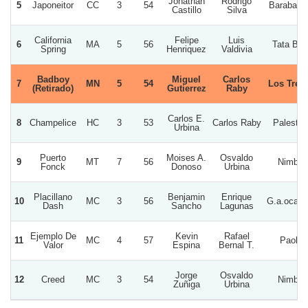
Jonathan
Rodrigo
5
Japoneitor
CC
3
54
Barabara
Castillo
Silva
California
Felipe
Luis
6
MA
5
56
Tata Bet
Spring
Henriquez
Valdivia
Badboy
Miguel
Carlos
7
MN
5
54
Los Treil
(Retirado)
Gutierrez
Raby
Carlos E.
8
Champelice
HC
3
53
Carlos Raby
Palestin
Urbina
Puerto
Moises A.
Osvaldo
9
MT
7
56
Nimble
Fonck
Donoso
Urbina
Placillano
Benjamin
Enrique
10
MC
3
56
G.a.ocam
Dash
Sancho
Lagunas
Ejemplo De
Kevin
Rafael
11
MC
4
57
Paola
Valor
Espina
Bernal T.
Jorge
Osvaldo
12
Creed
MC
3
54
Nimble
Zuñiga
Urbina