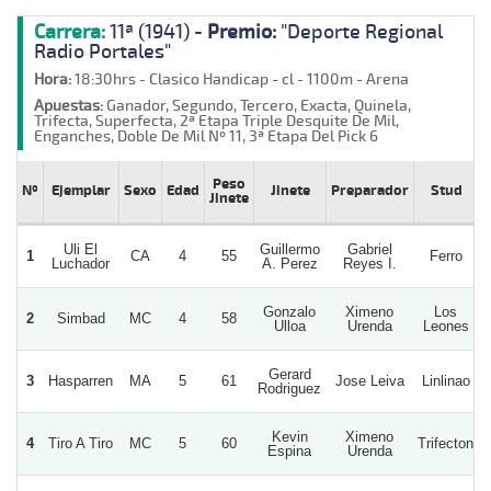
Carrera:
11ª (1941) -
Premio:
"Deporte Regional
Radio Portales"
Hora:
18:30hrs - Clasico Handicap - cl - 1100m - Arena
Apuestas:
Ganador, Segundo, Tercero, Exacta, Quinela,
Trifecta, Superfecta, 2ª Etapa Triple Desquite De Mil,
Enganches, Doble De Mil Nº 11, 3ª Etapa Del Pick 6
Peso
Nº
Ejemplar
Sexo
Edad
Jinete
Preparador
Stud
Jinete
Uli El
Guillermo
Gabriel
1
CA
4
55
Ferro
Luchador
A. Perez
Reyes I.
Gonzalo
Ximeno
Los
2
Simbad
MC
4
58
Ulloa
Urenda
Leones
Gerard
3
Hasparren
MA
5
61
Jose Leiva
Linlinao
Rodriguez
Kevin
Ximeno
4
Tiro A Tiro
MC
5
60
Trifecton
Espina
Urenda