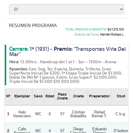
RESUMEN PROGRAMA:
TOTAL PREMIOS A REPARTIR:
$47.215.100
Director de Turno:
Hernán Robles L.
Carrera:
1ª (1931) -
Premio:
"Transportes Viña Del
Mar"
Hora:
13:30hrs - Handicap del 1 al 1 - 3a+ - 1100m - Arena
Apuestas:
Gan, Seg, Ter, Exacta, Quinela, Trifecta, Gran
Superfecta Inicial De $200, 1ª Etapa Triple Inicial De $1.000,
Doble De Mil Nº 1 (pozos: Estim. Gran Superf. $2.000.000;
Triple Inicial De $1.000 $10.000.000)
Peso
Nº
Ejemplar
Sexo
Edad
Jinete
Preparador
Stud
Jinete
Italo
Cristian
Rafael
1
MC
6
57
C.b.g.
Veneciano
Bobadilla
Bernal T.
Cafe
Diego
Eduardo
2
MC
4
57
D`bolton
Expresso
Carvacho
Donoso