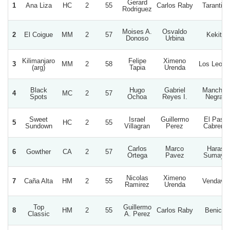
Gerard
1
Ana Liza
HC
2
55
Carlos Raby
Tarantino
Rodriguez
Moises A.
Osvaldo
2
El Coigue
MM
2
57
Kekita
Donoso
Urbina
Kilimanjaro
Felipe
Ximeno
3
MM
2
58
Los Leone
(arg)
Tapia
Urenda
Black
Hugo
Gabriel
Manchas
4
MC
2
57
Spots
Ochoa
Reyes I.
Negras
Sweet
Israel
Guillermo
El Paso
5
HC
2
55
Sundown
Villagran
Perez
Cabreria
Carlos
Marco
Haras
6
Gowther
CA
2
57
Ortega
Pavez
Sumaya
Nicolas
Ximeno
7
Caña Alta
HM
2
55
Vendaval
Ramirez
Urenda
Top
Guillermo
8
HM
2
55
Carlos Raby
Benicia
Classic
A. Perez