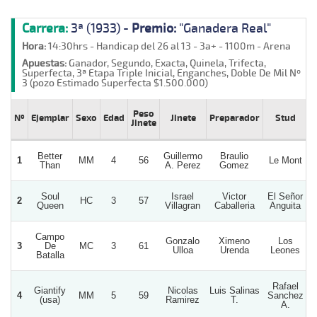
Carrera:
3ª (1933) -
Premio:
"Ganadera Real"
Hora:
14:30hrs - Handicap del 26 al 13 - 3a+ - 1100m - Arena
Apuestas:
Ganador, Segundo, Exacta, Quinela, Trifecta,
Superfecta, 3ª Etapa Triple Inicial, Enganches, Doble De Mil Nº
3 (pozo Estimado Superfecta $1.500.000)
Peso
Nº
Ejemplar
Sexo
Edad
Jinete
Preparador
Stud
Jinete
Better
Guillermo
Braulio
1
MM
4
56
Le Mont
Than
A. Perez
Gomez
Soul
Israel
Victor
El Señor
2
HC
3
57
Queen
Villagran
Caballeria
Anguita
Campo
Gonzalo
Ximeno
Los
3
De
MC
3
61
Ulloa
Urenda
Leones
Batalla
Rafael
Giantify
Nicolas
Luis Salinas
4
MM
5
59
Sanchez
(usa)
Ramirez
T.
A.