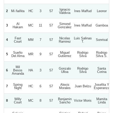
Ignacio
2
Mi ñañita
HC
3
57
Ines Maffud
Leonor
Valdivia
Al
Simond
3
MC
11
57
Ines Maffud
Gamboa
Hakam
Gonzalez
Fast
Nicolas
Luis Salinas
4
MM
7
57
Sonrisal
Court
Ramirez
T.
Sueño
Miguel
Rodrigo
Rodrigo
5
MR
9
57
Del Alma
Gutierrez
Silva
Silva S.
Mil
Gonzalo
Rodrigo
Santa
6
Besos
HA
3
57
Ulloa
Silva
Corina
Amanda
Spring
Alexis
Josefita Y
7
HC
6
57
Juan Belzu
Night
Morales
Esperanza
Willy
Benjamin
Mamita
8
MC
8
57
Victor Moris
Court
Sancho
Linda