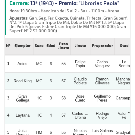
Carrera:
13ª (1943) -
Premio:
"Librerias Paola"
Hora:
19:30hrs - Handicap del 5 al 2 - 3a+ - 1100m - Arena
Apuestas:
Gan, Seg, Ter, Exacta, Quinela, Trifecta, Gran Superf.
N°2, 1ª Etapa Gran Triple De Mil, Doble De Mil Nº 13, 5ª Etapa
Del Pick 6 (pozos Estim: Gran Triple De Mil $16.000.000; Gran
Superf. N° 2 $2.000.000)
Peso
Nº
Ejemplar
Sexo
Edad
Jinete
Preparador
Stud
Jinete
Felipe
Carlos
La
1
Adios
MC
6
55
Tapia
Vasquez
Bertita
Claudio
Ramon
Manchas
2
Road King
MC
6
57
Poblete
Olivares
Negras
Gran
Jose
Guillermo
3
HC
3
58
Carpaupa
Gallega
Cueto
Perez
Carlos E.
Rodrigo
Valor Y
4
Laytana
HC
4
57
Urbina
Viejo
Fe
Julia
Nicolas
Luis Salinas
5
HM
6
55
Gladycita
Domna
Ramirez
T.