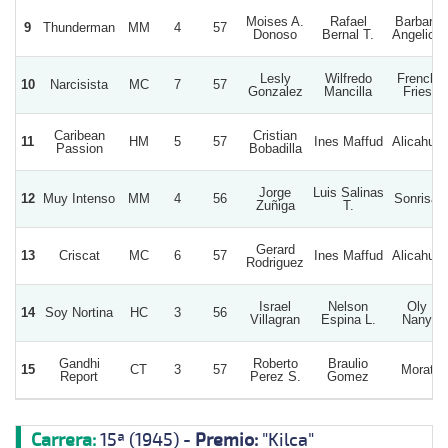
Moises A.
Rafael
Barbara
9
Thunderman
MM
4
57
Donoso
Bernal T.
Angelica
Lesly
Wilfredo
French
10
Narcisista
MC
7
57
Gonzalez
Mancilla
Fries
Caribean
Cristian
11
HM
5
57
Ines Maffud
Alicahue
Passion
Bobadilla
Jorge
Luis Salinas
12
Muy Intenso
MM
4
56
Sonrisal
Zuñiga
T.
Gerard
13
Criscat
MC
6
57
Ines Maffud
Alicahue
Rodriguez
Israel
Nelson
Oly
14
Soy Nortina
HC
3
56
Villagran
Espina L.
Nany
Gandhi
Roberto
Braulio
15
CT
3
57
Morat
Report
Perez S.
Gomez
Carrera:
15ª (1945) -
Premio:
"Kilca"