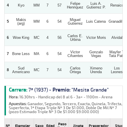
Felipe
Luis A.
4
Kyo
MM
7
57
Renaico
Henriquez
Gutierrez P.
Makis
Miguel
5
MM
6
54
Luis Catena
Granadilla
(arg)
Gutierrez
Carlos E.
6
Wow King
MC
4
56
Victor Moris
Alvidal
Urbina
Victor
Gonzalo
Mayfer Y
7
Bone Less
MA
6
54
Cifuentes
Vegas
Tata Pato
Sud
Carlos
Ximeno
Los
8
MC
7
54
Americano
Ortega
Urenda
Leones
Carrera:
7ª (1937) -
Premio:
"Mesita Grande"
Hora:
16:30hrs - Handicap del 8 al 6 - 3a+ - 1100m - Arena
Apuestas:
Ganador, Segundo, Tercero, Exacta, Quinela, Trifecta,
Superfecta, 1ª Etapa Triple Nº 3 De $1.000, Doble De Mil Nº 7
(pozo Estimado Triple Nº 3 De $1.000 $9.000.000)
Peso
Nº
Ejemplar
Sexo
Edad
Jinete
Preparador
Stud