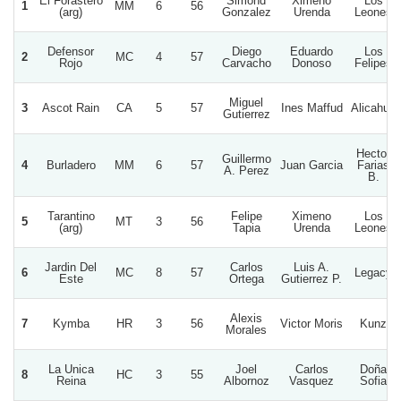
El Forastero
Simond
Ximeno
Los
1
MM
6
56
(arg)
Gonzalez
Urenda
Leones
Defensor
Diego
Eduardo
Los
2
MC
4
57
Rojo
Carvacho
Donoso
Felipes
Miguel
3
Ascot Rain
CA
5
57
Ines Maffud
Alicahue
Gutierrez
Hector
Guillermo
4
Burladero
MM
6
57
Juan Garcia
Farias
A. Perez
B.
Tarantino
Felipe
Ximeno
Los
5
MT
3
56
(arg)
Tapia
Urenda
Leones
Jardin Del
Carlos
Luis A.
6
MC
8
57
Legacy
Este
Ortega
Gutierrez P.
Alexis
7
Kymba
HR
3
56
Victor Moris
Kunz
Morales
La Unica
Joel
Carlos
Doña
8
HC
3
55
Reina
Albornoz
Vasquez
Sofia