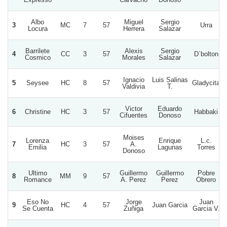
Albo
Miguel
Sergio
3
MC
7
57
Urra
Locura
Herrera
Salazar
Barrilete
Alexis
Sergio
4
CC
3
57
D`bolton
Cosmico
Morales
Salazar
Ignacio
Luis Salinas
5
Seysee
HC
8
57
Gladycita
Valdivia
T.
Victor
Eduardo
6
Christine
HC
3
57
Habbaki
Cifuentes
Donoso
Moises
Lorenza
Enrique
L.c.
7
HC
3
57
A.
Emilia
Lagunas
Torres
Donoso
Ultimo
Guillermo
Guillermo
Pobre
8
MM
9
57
Romance
A. Perez
Perez
Obrero
Eso No
Jorge
Juan
9
HC
4
57
Juan Garcia
Se Cuenta
Zuñiga
Garcia V.