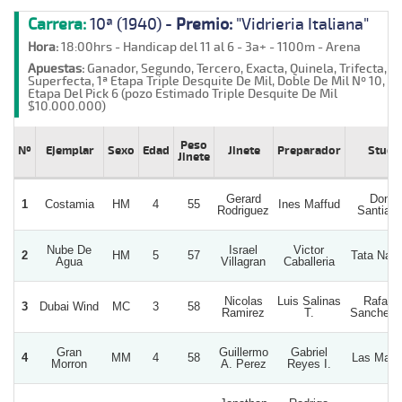
Carrera:
10ª (1940) -
Premio:
"Vidrieria Italiana"
Hora:
18:00hrs - Handicap del 11 al 6 - 3a+ - 1100m - Arena
Apuestas:
Ganador, Segundo, Tercero, Exacta, Quinela, Trifecta,
Superfecta, 1ª Etapa Triple Desquite De Mil, Doble De Mil Nº 10, 2ª
Etapa Del Pick 6 (pozo Estimado Triple Desquite De Mil
$10.000.000)
Peso
Nº
Ejemplar
Sexo
Edad
Jinete
Preparador
Stud
Jinete
Gerard
Don
1
Costamia
HM
4
55
Ines Maffud
Rodriguez
Santiag
Nube De
Israel
Victor
2
HM
5
57
Tata Nac
Agua
Villagran
Caballeria
Nicolas
Luis Salinas
Rafael
3
Dubai Wind
MC
3
58
Ramirez
T.
Sanchez 
Gran
Guillermo
Gabriel
4
MM
4
58
Las Mac
Morron
A. Perez
Reyes I.