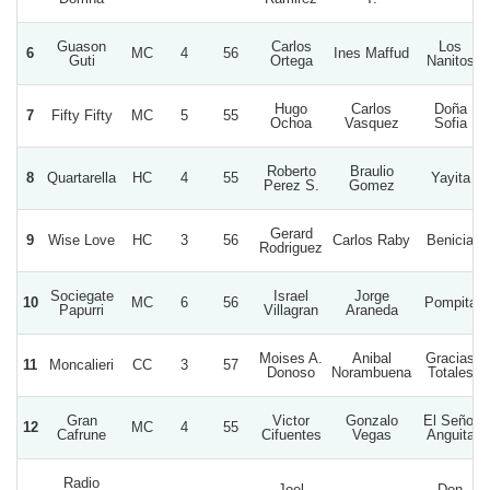
Guason
Carlos
Los
6
MC
4
56
Ines Maffud
Guti
Ortega
Nanitos
Hugo
Carlos
Doña
7
Fifty Fifty
MC
5
55
Ochoa
Vasquez
Sofia
Roberto
Braulio
8
Quartarella
HC
4
55
Yayita
Perez S.
Gomez
Gerard
9
Wise Love
HC
3
56
Carlos Raby
Benicia
Rodriguez
Sociegate
Israel
Jorge
10
MC
6
56
Pompita
Papurri
Villagran
Araneda
Moises A.
Anibal
Gracias
11
Moncalieri
CC
3
57
Donoso
Norambuena
Totales
Gran
Victor
Gonzalo
El Señor
12
MC
4
55
Cafrune
Cifuentes
Vegas
Anguita
Radio
Joel
Don