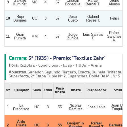
Salvaje
Cristian
Rafael
Bruno
9
MC
4
57
Illuminati
Bobadilla
Bernal T.
Alonso
Rojo
Jose
Gabriel
10
CC
3
57
Felisi
Burgues
Cueto
Reyes I.
Rafael
Gran
Jorge
Luis Salinas
11
MM
4
57
Sanchez
Pumita
Zuñiga
T.
A.
Carrera:
5ª (1935) -
Premio:
"Textiles Zahr"
Hora:
15:30hrs - Condicional - h3ap - 1100m - Arena
Apuestas:
Ganador, Segundo, Tercero, Exacta, Quinela, Trifecta,
Superfecta, 2ª Etapa Triple Nº 2, Enganches, Doble De Mil Nº 5
Peso
Nº
Ejemplar
Sexo
Edad
Jinete
Preparador
Stud
Jinete
La
Nicolas
Juan De
1
HC
3
55
Jose Leiva
Francisca
Ramirez
Turquia
Anto
Benjamin
Rafael
2
Pirata
HC
3
55
Barbarella
Sancho
Bernal T.