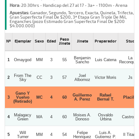
Hora:
20:30hrs - Handicap del 27 al 17 - 3a+ - 1100m - Arena
Apuestas:
Ganador, Segundo, Tercero, Exacta, Quinela, Trifecta,
Gran Superfecta Final De $200, 3ª Etapa Gran Triple De Mil,
Enganches (pozo Estimado Gran Superfecta Final De $200
$4.000.000)
Peso
Nº
Ejemplar
Sexo
Edad
Jinete
Preparador
Stud
Jinete
Benjamin
La
1
Omaygod
MM
3
55
Luis Catena
Sancho
Reconquis
From The
Joel
2
CC
3
57
Victor Moris
Js
Sky
Albornoz
Gano Y
Guillermo
Rafael
3
Vuelvo
MC
4
60
Placilla
A. Perez
Bernal T.
(Retirado)
Malagacy
Moises A.
Osvaldo
4
MA
4
60
Castropol
Green
Donoso
Urbina
Will
Felipe
Luis A.
5
MM
4
54
Il Titano
Turner
Henriquez
Gutierrez P.