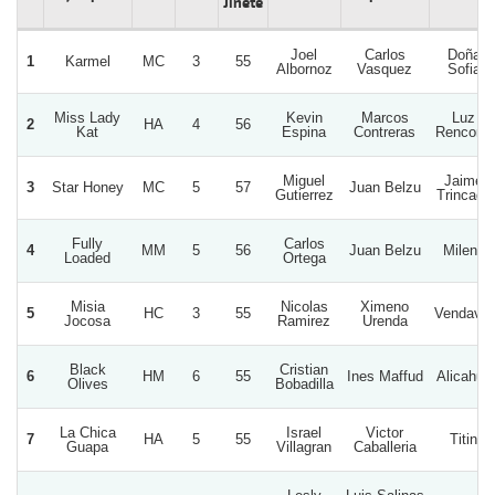
Jinete
Joel
Carlos
Doña
1
Karmel
MC
3
55
Albornoz
Vasquez
Sofia
Miss Lady
Kevin
Marcos
Luz
2
HA
4
56
Kat
Espina
Contreras
Rencoret
Miguel
Jaime
3
Star Honey
MC
5
57
Juan Belzu
Gutierrez
Trincado
Fully
Carlos
4
MM
5
56
Juan Belzu
Milena
Loaded
Ortega
Misia
Nicolas
Ximeno
5
HC
3
55
Vendaval
Jocosa
Ramirez
Urenda
Black
Cristian
6
HM
6
55
Ines Maffud
Alicahue
Olives
Bobadilla
La Chica
Israel
Victor
7
HA
5
55
Titin
Guapa
Villagran
Caballeria