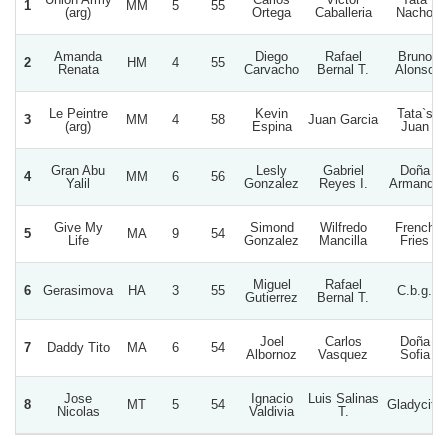
1
MM
5
55
(arg)
Ortega
Caballeria
Nacho
Amanda
Diego
Rafael
Bruno
2
HM
4
55
Renata
Carvacho
Bernal T.
Alonso
Le Peintre
Kevin
Tata`s
3
MM
4
58
Juan Garcia
(arg)
Espina
Juan
Gran Abu
Lesly
Gabriel
Doña
4
MM
6
56
Yalil
Gonzalez
Reyes I.
Armanda
Give My
Simond
Wilfredo
French
5
MA
9
54
Life
Gonzalez
Mancilla
Fries
Miguel
Rafael
6
Gerasimova
HA
3
55
C.b.g.
Gutierrez
Bernal T.
Joel
Carlos
Doña
7
Daddy Tito
MA
6
54
Albornoz
Vasquez
Sofia
Jose
Ignacio
Luis Salinas
8
MT
5
54
Gladycita
Nicolas
Valdivia
T.