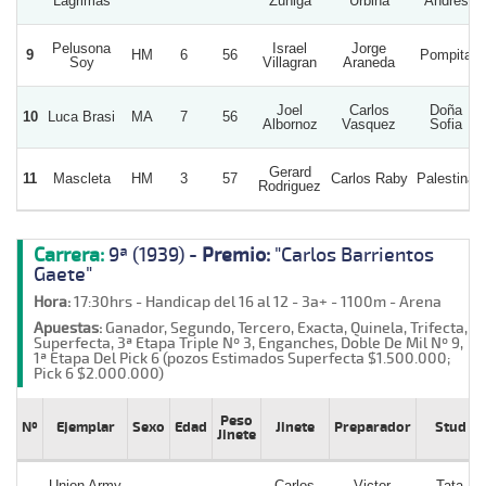
Lagrimas
Zuñiga
Urbina
Andres
Pelusona
Israel
Jorge
9
HM
6
56
Pompita
Soy
Villagran
Araneda
Joel
Carlos
Doña
10
Luca Brasi
MA
7
56
Albornoz
Vasquez
Sofia
Gerard
11
Mascleta
HM
3
57
Carlos Raby
Palestina
Rodriguez
Carrera:
9ª (1939) -
Premio:
"Carlos Barrientos
Gaete"
Hora:
17:30hrs - Handicap del 16 al 12 - 3a+ - 1100m - Arena
Apuestas:
Ganador, Segundo, Tercero, Exacta, Quinela, Trifecta,
Superfecta, 3ª Etapa Triple Nº 3, Enganches, Doble De Mil Nº 9,
1ª Etapa Del Pick 6 (pozos Estimados Superfecta $1.500.000;
Pick 6 $2.000.000)
Peso
Nº
Ejemplar
Sexo
Edad
Jinete
Preparador
Stud
Jinete
Union Army
Carlos
Victor
Tata