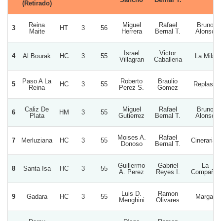
(Retirado)
Reina
Miguel
Rafael
Bruno
3
HT
3
56
Maite
Herrera
Bernal T.
Alonso
Israel
Victor
4
Al Bourak
HC
3
55
La Mila
Villagran
Caballeria
Paso A La
Roberto
Braulio
5
HC
3
55
Replasti
Reina
Perez S.
Gomez
Caliz De
Miguel
Rafael
Bruno
6
HM
3
55
Plata
Gutierrez
Bernal T.
Alonso
Moises A.
Rafael
7
Merluziana
HC
3
55
Cinerarias
Donoso
Bernal T.
Guillermo
Gabriel
La
8
Santa Isa
HC
3
55
A. Perez
Reyes I.
Compañia
Luis D.
Ramon
9
Gadara
HC
3
55
Margal
Menghini
Olivares