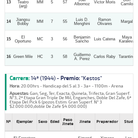
13
Teatro
MM
5
57
Victor Moris
Albornoz
Camilo
(arg)
Jiangsu
Luis D.
Ramon
14
MM
7
55
Margal
Bobby
Menghini
Olivares
El
Benjamin
Maya
15
MC
3
56
Luis Catena
Oportuno
Sancho
Karaleva
Guillermo
16
Green Mile
HC
3
58
Carlos Raby
Tarantino
A. Perez
Carrera:
14ª (1944) -
Premio:
"Kestos"
Hora:
20:00hrs - Handicap del 5 al 3 - 3a+ - 1100m - Arena
Apuestas:
Gan, Seg, Ter, Exacta, Quinela, Trifecta, Gran Superf.
N°3, 2ª Etapa Gran Triple De Mil, Enganches, Doble Del Zafe, 6ª
Etapa Del Pick 6 (pozos Estim: Gran Superf. N° 3
$2.000.000;doble De Zafe $4.000.000)
Peso
Nº
Ejemplar
Sexo
Edad
Jinete
Preparador
Stud
Jinete