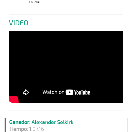
Colicheu
VIDEO
Ganador:
Alexander Selkirk
Tiempo:
1:07.16