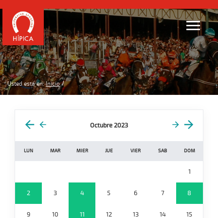
Usted está en:
Inicio
Octubre 2023
LUN
MAR
MIER
JUE
VIER
SAB
DOM
1
2
3
4
5
6
7
8
9
10
11
12
13
14
15