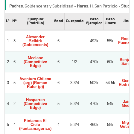
Padres:
Goldencents y Subsidized -
Haras:
H. San Patricio -
Stud:
S
Ejemplar
Peso
Peso
Lº
Nº
Edad
Cuerpada
Jinete
(Padrillo)
Ejemplar
Jinete
Alexander
Rodolf
1
3
Selkirk
6
492k
55k
Fuenzal
(Goldencents)
Mcclane
Benjam
2
6
(Competitive
6
1/2
470k
60k
Sanch
Edge)
Aventura Chilena
Gerar
3
5
(arg) (Roman
6
3 3/4
502k
54.5k
Rodrigu
Ruler (p))
Hasparren
Jaime
4
2
(Competitive
5
5 3/4
470k
54k
Medin
Edge)
Pintamos El
Migue
5
4
Cielo
4
5 3/4
460k
58k
Gutierr
(Fantasmagorico)