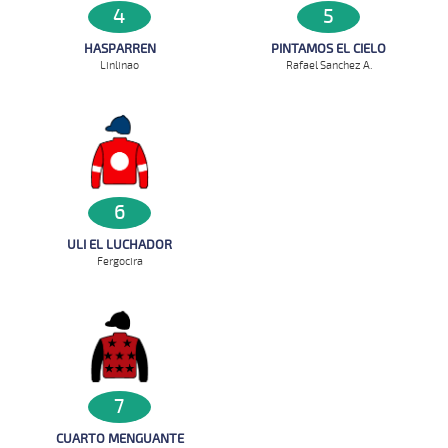
4
5
HASPARREN
PINTAMOS EL CIELO
Linlinao
Rafael Sanchez A.
6
ULI EL LUCHADOR
Fergocira
7
CUARTO MENGUANTE