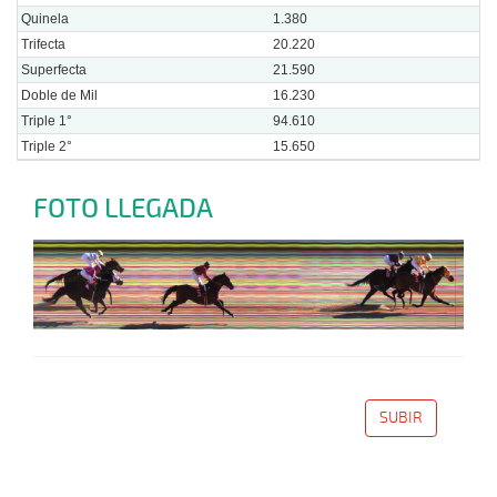
Quinela
1.380
Trifecta
20.220
Superfecta
21.590
Doble de Mil
16.230
Triple 1°
94.610
Triple 2°
15.650
FOTO LLEGADA
SUBIR