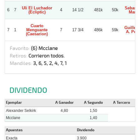
Uli El Luchador
Sebasti
6
7
4
14 1/2
481k
50k
(Ecliptic)
Marin
Cuarto
Guiller
7
1
Menguante
7
17 3/4
486k
59k
A. Per
(Caesarion)
Favorito:
(6) Mcclane
Retiros:
Corrieron todos.
Mandiles:
3, 6, 5, 2, 4, 7, 1
DIVIDENDO
Ejemplar
A Ganador
A Segundo
A Tercero
Alexander Selkirk
4,80
1,50
Mcclane
1,40
Apuestas
Dividendo
Exacta
3.900