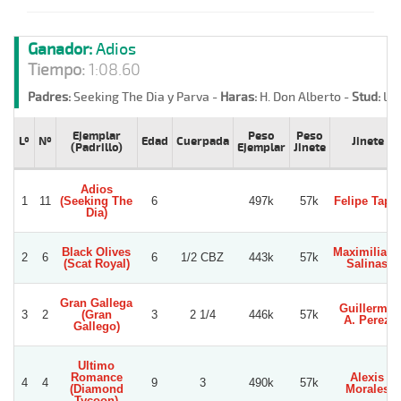
Ganador:
Adios
Tiempo:
1:08.60
Padres:
Seeking The Dia y Parva -
Haras:
H. Don Alberto -
Stud:
La 
Ejemplar
Peso
Peso
Lº
Nº
Edad
Cuerpada
Jinete
(Padrillo)
Ejemplar
Jinete
Adios
1
11
(Seeking The
6
497k
57k
Felipe Tapia
Dia)
Black Olives
Maximiliano
2
6
6
1/2 CBZ
443k
57k
(Scat Royal)
Salinas
Gran Gallega
Guillermo
3
2
(Gran
3
2 1/4
446k
57k
A. Perez
Gallego)
Ultimo
Romance
Alexis
4
4
9
3
490k
57k
(Diamond
Morales
Tycoon)