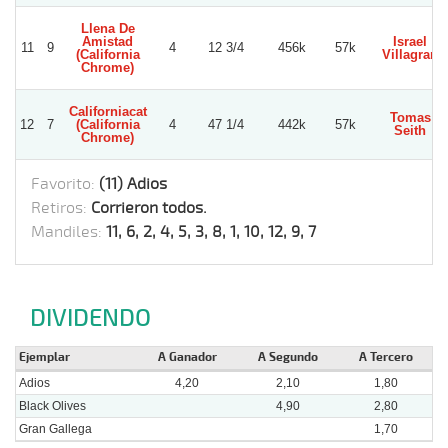
Llena De
Amistad
Israel
11
9
4
12 3/4
456k
57k
(California
Villagran
Chrome)
Californiacat
Tomas
12
7
(California
4
47 1/4
442k
57k
Seith
Chrome)
Favorito:
(11) Adios
Retiros:
Corrieron todos.
Mandiles:
11, 6, 2, 4, 5, 3, 8, 1, 10, 12, 9, 7
DIVIDENDO
Ejemplar
A Ganador
A Segundo
A Tercero
Adios
4,20
2,10
1,80
Black Olives
4,90
2,80
Gran Gallega
1,70