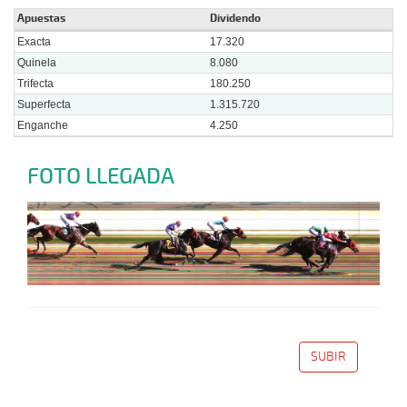
Apuestas
Dividendo
Exacta
17.320
Quinela
8.080
Trifecta
180.250
Superfecta
1.315.720
Enganche
4.250
FOTO LLEGADA
SUBIR