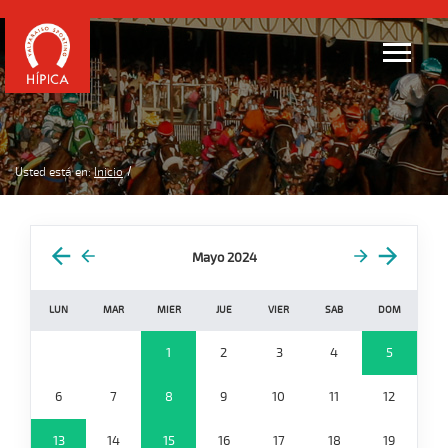
Usted está en:
Inicio
Mayo 2024
LUN
MAR
MIER
JUE
VIER
SAB
DOM
1
2
3
4
5
6
7
8
9
10
11
12
13
14
15
16
17
18
19