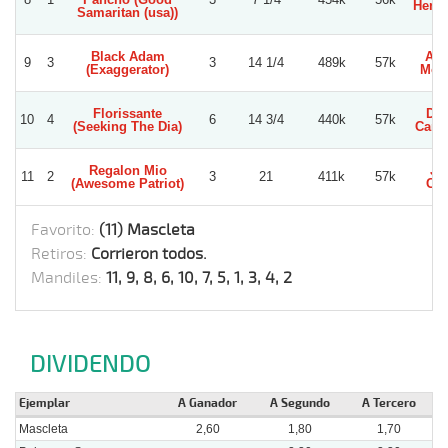
Henri
Samaritan (usa))
Black Adam
Ale
9
3
3
14 1/4
489k
57k
(Exaggerator)
Mora
Florissante
Die
10
4
6
14 3/4
440k
57k
(Seeking The Dia)
Carv
Regalon Mio
Jo
11
2
3
21
411k
57k
(Awesome Patriot)
Cue
Favorito:
(11) Mascleta
Retiros:
Corrieron todos.
Mandiles:
11, 9, 8, 6, 10, 7, 5, 1, 3, 4, 2
DIVIDENDO
Ejemplar
A Ganador
A Segundo
A Tercero
Mascleta
2,60
1,80
1,70