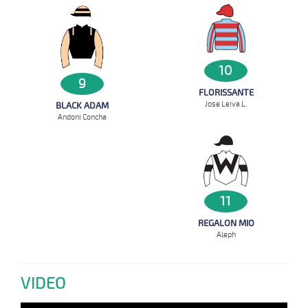
10
9
FLORISSANTE
Jose Leiva L.
BLACK ADAM
Andoni Concha
11
REGALON MIO
Aleph
VIDEO