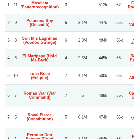
Mascleta
Ger
1
11
3
512k
57k
(Patternrecognition)
Rodri
Pelusona Soy
Isr
2
9
6
2 1/4
447k
56k
(Gstaad Ii)
Villa
Son Mis Lagrimas
Jor
3
8
6
2 3/4
484k
56k
(Voodoo Swinge)
Zuñ
El Maripepa (Hold
Robe
4
6
4
2 3/4
445k
56k
Me Back)
Pere
Luca Brasi
Jo
5
10
7
4 1/4
500k
56k
(Ecliptic)
Albo
Roman War (War
Carlo
6
7
7
6
489k
56k
Command)
Urb
Royal Fierce
Iv
7
5
5
6 1/4
474k
56k
(Constitution)
Var
Permiso Don
Fel
8
1
Pancho (Good
3
7 1/4
454k
56k