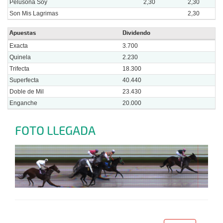
Pelusona Soy
2,30
2,30
Son Mis Lagrimas
2,30
Apuestas
Dividendo
Exacta
3.700
Quinela
2.230
Trifecta
18.300
Superfecta
40.440
Doble de Mil
23.430
Enganche
20.000
FOTO LLEGADA