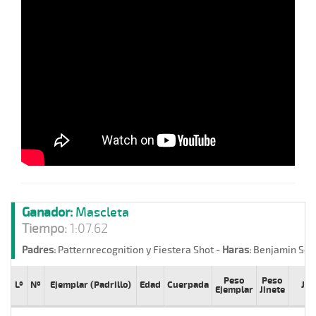
Ganador:
Mascleta
Tiempo:
1:07.62
Padres:
Patternrecognition y Fiestera Shot -
Haras:
Benjamin Schm
Peso
Peso
Lº
Nº
Ejemplar (Padrillo)
Edad
Cuerpada
Jin
Ejemplar
Jinete