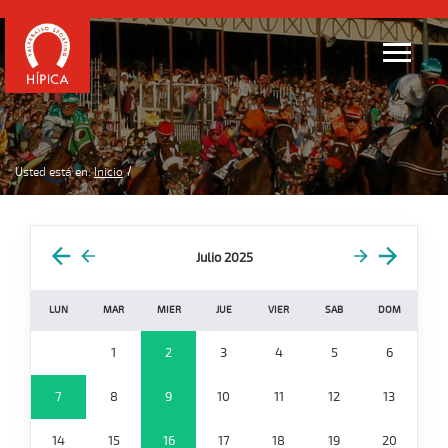
Usted está en:
Inicio
Julio 2025
LUN
MAR
MIER
JUE
VIER
SAB
DOM
1
2
3
4
5
6
7
8
9
10
11
12
13
14
15
16
17
18
19
20