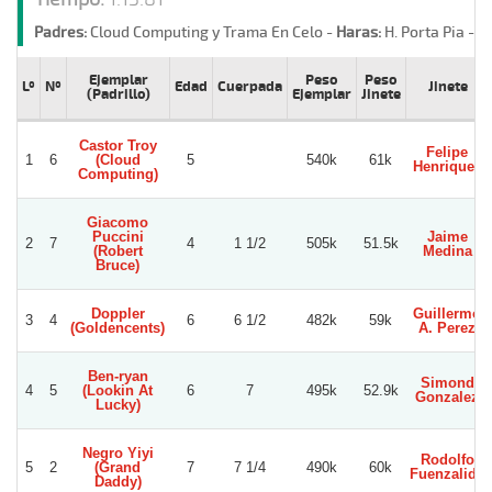
Padres:
Cloud Computing y Trama En Celo -
Haras:
H. Porta Pia -
St
Ejemplar
Peso
Peso
Lº
Nº
Edad
Cuerpada
Jinete
(Padrillo)
Ejemplar
Jinete
Castor Troy
Felipe
1
6
(Cloud
5
540k
61k
Henriquez
Computing)
Giacomo
Puccini
Jaime
2
7
4
1 1/2
505k
51.5k
(Robert
Medina
Bruce)
Doppler
Guillermo
3
4
6
6 1/2
482k
59k
(Goldencents)
A. Perez
Ben-ryan
Simond
4
5
(Lookin At
6
7
495k
52.9k
Gonzalez
Lucky)
Negro Yiyi
Rodolfo
5
2
(Grand
7
7 1/4
490k
60k
Fuenzalida
Daddy)