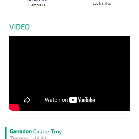
NEGRO YIYI
Los Nanitos
Siempre Fe
VIDEO
Ganador:
Castor Troy
Tiempo:
1:13.81