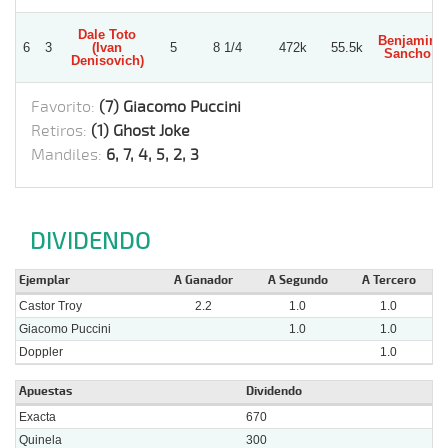
Dale Toto
Benjamin
6
3
(Ivan
5
8 1/4
472k
55.5k
Sancho
Denisovich)
Favorito:
(7) Giacomo Puccini
Retiros:
(1) Ghost Joke
Mandiles:
6, 7, 4, 5, 2, 3
DIVIDENDO
Ejemplar
A Ganador
A Segundo
A Tercero
Castor Troy
2.2
1.0
1.0
Giacomo Puccini
1.0
1.0
Doppler
1.0
Apuestas
Dividendo
Exacta
670
Quinela
300