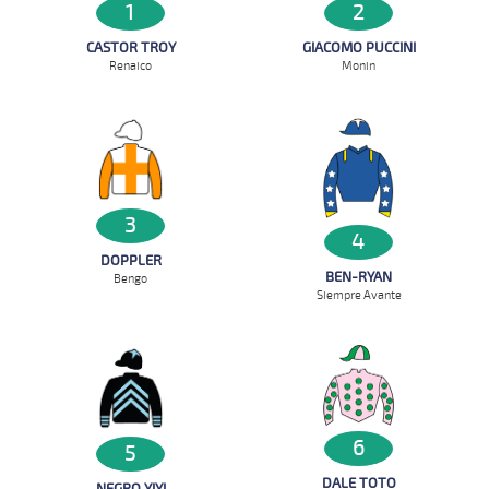
1
2
CASTOR TROY
GIACOMO PUCCINI
Renaico
Monin
3
4
DOPPLER
BEN-RYAN
Bengo
Siempre Avante
6
5
DALE TOTO