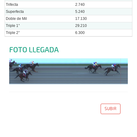
Trifecta
2.740
Superfecta
5.240
Doble de Mil
17.130
Triple 1°
29.210
Triple 2°
6.300
FOTO LLEGADA
SUBIR