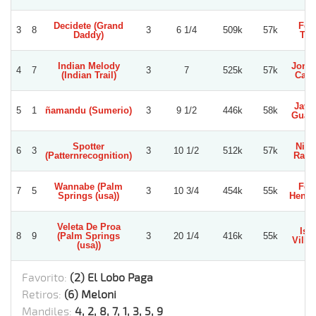
Decidete (Grand
Feli
3
8
3
6 1/4
509k
57k
Daddy)
Tap
Indian Melody
Jona
4
7
3
7
525k
57k
(Indian Trail)
Casti
Javie
5
1
ñamandu (Sumerio)
3
9 1/2
446k
58k
Guaj
Spotter
Nico
6
3
3
10 1/2
512k
57k
(Patternrecognition)
Rami
Wannabe (Palm
Feli
7
5
3
10 3/4
454k
55k
Springs (usa))
Henri
Veleta De Proa
Isra
8
9
(Palm Springs
3
20 1/4
416k
55k
Villa
(usa))
Favorito:
(2) El Lobo Paga
Retiros:
(6) Meloni
Mandiles:
4, 2, 8, 7, 1, 3, 5, 9