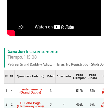
Ganador:
Insistentemente
Tiempo:
1:15.88
Padres:
Grand Daddy y Adjala -
Haras:
No Registrado -
Stud:
Doña 
Peso
Peso
Lº
Nº
Ejemplar (Padrillo)
Edad
Cuerpada
Jine
Ejemplar
Jinete
Insistentemente
Pie
1
4
3
512k
57k
(Grand Daddy)
Rey
El Lobo Paga
Jai
2
2
3
4
492k
57k
(Flameaway (can))
Med