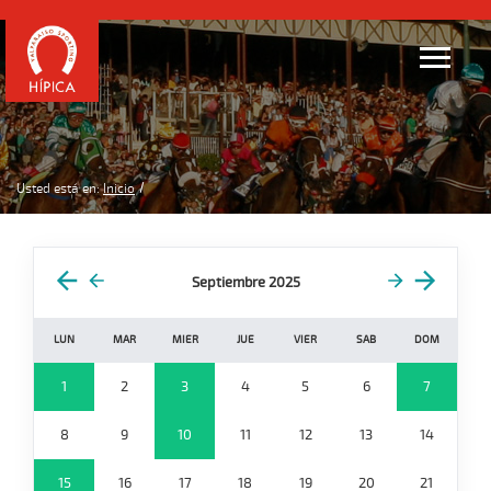
Usted está en:
Inicio
Septiembre 2025
LUN
MAR
MIER
JUE
VIER
SAB
DOM
1
2
3
4
5
6
7
8
9
10
11
12
13
14
15
16
17
18
19
20
21