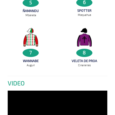
6
5
SPOTTER
ÑAMANDU
Maquehua
Mbarete
7
8
WANNABE
VELETA DE PROA
Auguri
Cinerarias
VIDEO