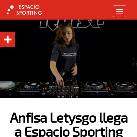
TOGGLE N
Anfisa Letysgo llega
a Espacio Sporting