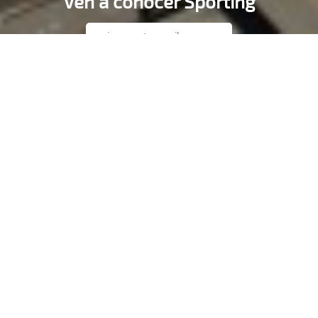
Ven a conocer Sporting
SUSCRIBIRME
Sporting es más
¡QUIERO GANAR!