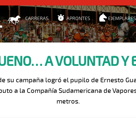
CARRERAS
APRONTES
EJEMPLARES
UENO… A VOLUNTAD Y 
de su campaña logró el pupilo de Ernesto Gu
buto a la Compañía Sudamericana de Vapores
metros.