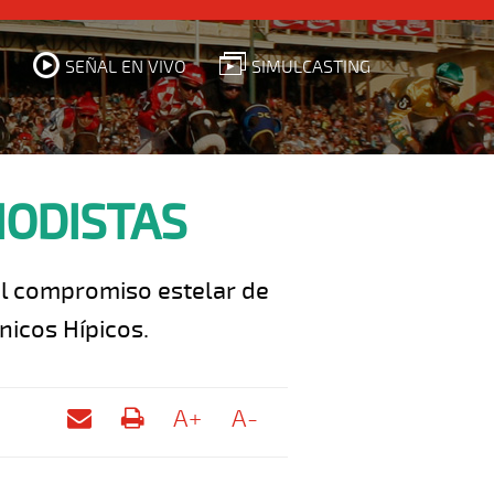
SEÑAL EN VIVO
SIMULCASTING
IODISTAS
 el compromiso estelar de
nicos Hípicos.
A+
A-