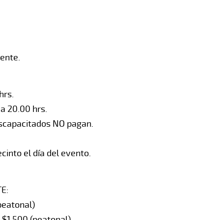
ente.
hrs.
 a 20.00 hrs.
iscapacitados NO pagan.
cinto el día del evento.
E:
(peatonal)
 $1.500 (peatonal)