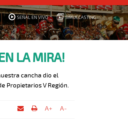
SEÑAL EN VIVO
SIMULCASTING
EN LA MIRA!
nuestra cancha dio el
e Propietarios V Región.
A+
A-