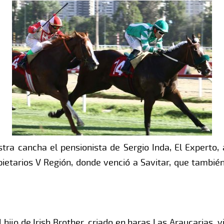
tra cancha el pensionista de Sergio Inda, El Experto, 
pietarios V Región, donde venció a Savitar, que tambi
 hijo de Irish Brother, criado en haras Las Araucarias, v