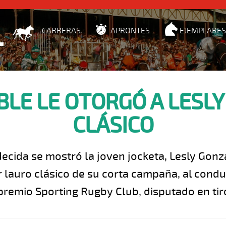
CARRERAS
APRONTES
EJEMPLARES
BLE LE OTORGÓ A LESLY
CLÁSICO
cida se mostró la joven jocketa, Lesly Gonz
 lauro clásico de su corta campaña, al condu
premio Sporting Rugby Club, disputado en tir