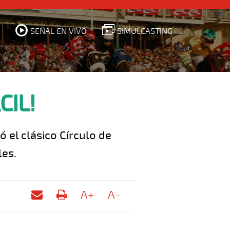
SEÑAL EN VIVO
SIMULCASTING
CIL!
 el clásico Círculo de
les.
A+
A-