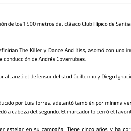
ión de los 1.500 metros del clásico Club Hípico de Santi
inirían The Killer y Dance And Kiss, asomó con una inu
la conducción de Andrés Covarrubias.
r alcanzó el defensor del stud Guillermo y Diego Ignac
nducido por Luis Torres, adelantó también por mínima ven
edó a cabeza del segundo. El marcador lo cerró el favorit
er estelar en su campaña. Tiene cinco años y ha corr