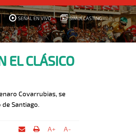
SEÑAL EN VIVO
SIMULCASTING
 EL CLÁSICO
Genaro Covarrubias, se
 de Santiago.
A+
A-