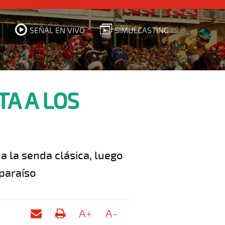
SEÑAL EN VIVO
SIMULCASTING
TA A LOS
a la senda clásica, luego
paraíso
A+
A-