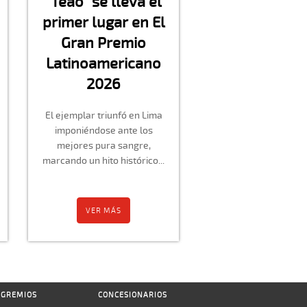
“Teao” se lleva el
primer lugar en El
Gran Premio
Latinoamericano
2026
El ejemplar triunfó en Lima
imponiéndose ante los
mejores pura sangre,
marcando un hito histórico...
VER MÁS
GREMIOS
CONCESIONARIOS