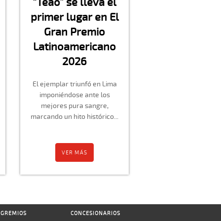
“Teao” se lleva el
primer lugar en El
Gran Premio
Latinoamericano
2026
El ejemplar triunfó en Lima
imponiéndose ante los
mejores pura sangre,
marcando un hito histórico...
VER MÁS
GREMIOS
CONCESIONARIOS