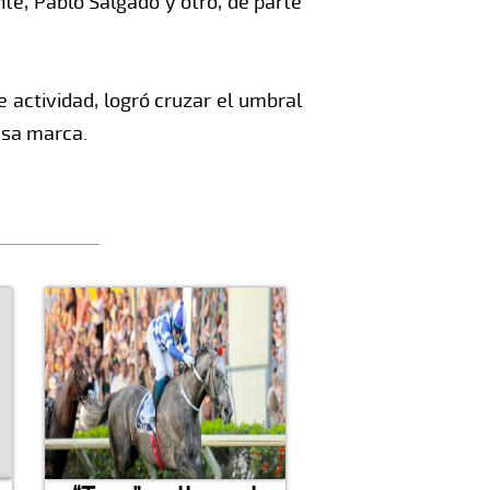
te, Pablo Salgado y otro, de parte
e actividad, logró cruzar el umbral
esa marca.