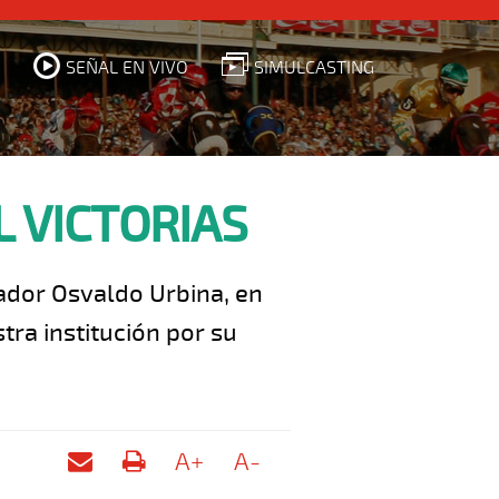
SEÑAL EN VIVO
SIMULCASTING
 VICTORIAS
ador Osvaldo Urbina, en
tra institución por su
A+
A-