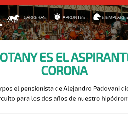
CARRERAS
APRONTES
EJEMPLARES
OTANY ES EL ASPIRANTE
CORONA
os el pensionista de Alejandro Padovani dio
rcuito para los dos años de nuestro hipódro