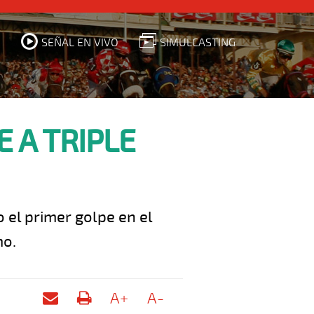
SEÑAL EN VIVO
SIMULCASTING
 A TRIPLE
 el primer golpe en el
mo.
A+
A-