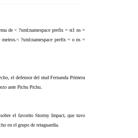
gema de < ?xml:namespace prefix = st1 ns =
0 metros.< ?xml:namespace prefix = o ns =
cho, el defensor del stud Fernanda Primera
uezo ante Pichu Pichu.
 sobre el favorito Stormy Impact, que tuvo
cho en el grupo de retaguardia.