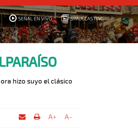
SEÑAL EN VIVO
SIMULCASTING
LPARAÍSO
ra hizo suyo el clásico
A+
A-