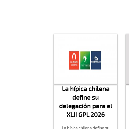
La hípica chilena
define su
delegación para el
XLII GPL 2026
La hípica chilena define su