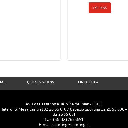
VER MÁS
NAL
QUIENES SOMOS
LINEA ÉTICA
Av. Los Castaños 404, Viña del Mar - CHILE
Teléfono: Mesa Central 32 26 55 610 / Espacio Sporting 32 26 55 696 -
32 26 55 671
Fax: (56-32) 2655691
E-mail: sporting@sporting.cl