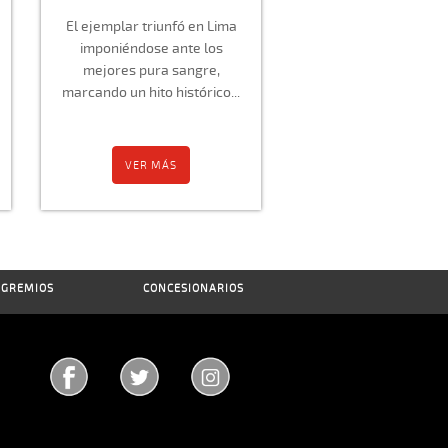
El ejemplar triunfó en Lima
imponiéndose ante los
mejores pura sangre,
marcando un hito histórico...
VER MÁS
GREMIOS
CONCESIONARIOS