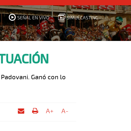
SEÑAL EN VIVO
SIMULCASTING
CTUACIÓN
o Padovani. Ganó con lo
A+
A-