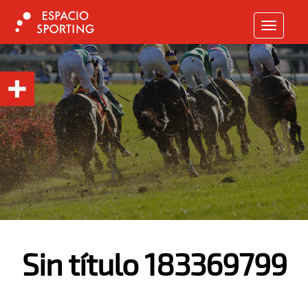
TOGGLE N
Sin título 183369799