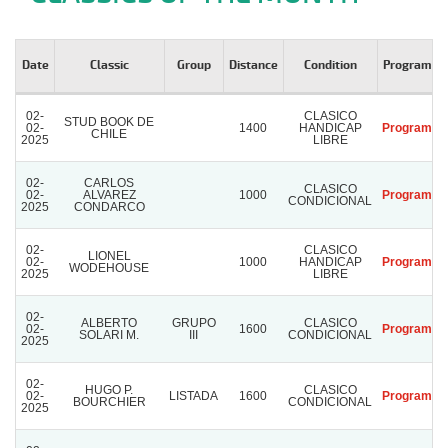
Date
Classic
Group
Distance
Condition
Program
02-
CLASICO
STUD BOOK DE
02-
1400
HANDICAP
Program
CHILE
2025
LIBRE
02-
CARLOS
CLASICO
02-
ALVAREZ
1000
Program
CONDICIONAL
2025
CONDARCO
02-
CLASICO
LIONEL
02-
1000
HANDICAP
Program
WODEHOUSE
2025
LIBRE
02-
ALBERTO
GRUPO
CLASICO
02-
1600
Program
SOLARI M.
III
CONDICIONAL
2025
02-
HUGO P.
CLASICO
02-
LISTADA
1600
Program
BOURCHIER
CONDICIONAL
2025