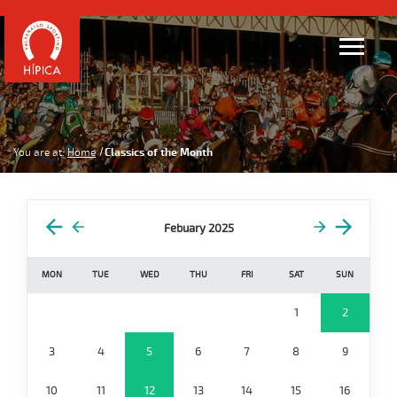
You are at:
Home
Classics of the Month
Febuary 2025
MON
TUE
WED
THU
FRI
SAT
SUN
1
2
3
4
5
6
7
8
9
10
11
12
13
14
15
16