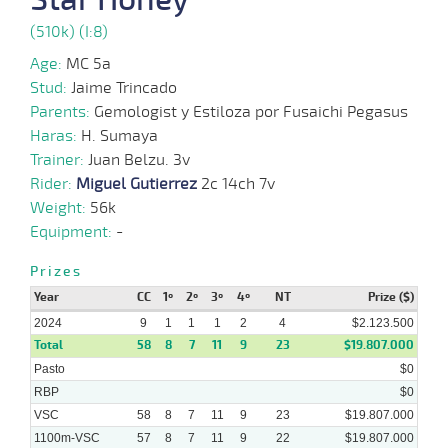
(510k) (I:8)
03-
10 al
Age:
MC 5a
04-
VS
1100m
1:07:92
5 1/2
7,1
Hand.
7º
458k/
8
2024
Stud:
Jaime Trincado
Parents:
Gemologist y Estiloza por Fusaichi Pegasus
Haras:
H. Sumaya
17-
Trainer:
Juan Belzu. 3v
11 al
03-
VS
1100m
1:08:17
4 1/2
23,2
Hand.
5º
459k/
8
2024
Rider:
Miguel Gutierrez
2c 14ch 7v
Weight:
56k
Equipment:
-
28-
12 al
02-
VS
1100m
1:07:66
10
18,8
Hand.
12º
454k/
9
2024
Prizes
Year
CC
1º
2º
3º
4º
NT
Prize ($)
2024
9
1
1
1
2
4
$2.123.500
14-
11 al
02-
VS
1100m
1:08:78
7 3/4
17,4
Hand.
10º
456k/
Total
58
8
9
7
11
9
23
$19.807.000
2024
Pasto
$0
RBP
$0
VSC
58
8
7
11
9
23
$19.807.000
1100m-VSC
57
8
7
11
9
22
$19.807.000