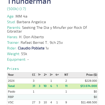
Thunderman
2024
(500k) (I:7)
Age:
MM 4a
03-
Stud:
Barbara Angelica
04-
VS
1100m
7 al 6
1:07:99
3
21,8
Hand.
4º
476k/
2024
Parents:
Seeking The Dia y Minufer por Rock Of
Gibraltar
Haras:
H. Don Alberto
Trainer:
Rafael Bernal T.. 9ch 25v
27-
12 al
03-
VS
1100m
1:08:35
7 3/4
34,6
Hand.
8º
474k/
Rider:
Claudio Poblete
6
1v
2024
Weight:
55k
Equipment:
-
20-
Prizes
03-
VS
1100m
9 al 7
1:08:01
10 1/4
31,8
Hand.
8º
477k/
2024
Year
CC
1º
2º
3º
4º
NT
Prize ($)
2024
3
1
2
$228.000
Total
31
3
10
6
1
11
$13.074.000
Pasto
1
1
$0
06-
12 al
03-
VS
1100m
1:08:16
13
53,3
Hand.
12º
474k/
7
RBP
$0
2024
VSC
27
3
10
4
1
9
$11.486.500