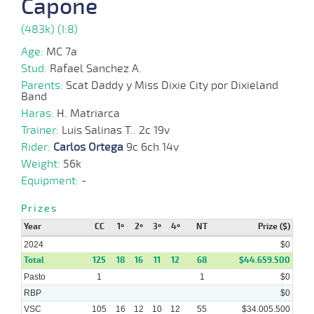
Capone
27-
03-
VS
1000m
9 al 4
0:58:09
4 3/4
5,8
Hand.
7º
423k/5
(483k) (I:8)
2024
Age:
MC 7a
Stud:
Rafael Sanchez A.
17-
11 al
03-
VS
1100m
1:08:17
6 3/4
12,4
Hand.
11º
422k/5
8
Parents:
Scat Daddy y Miss Dixie City por Dixieland
2024
Band
Haras:
H. Matriarca
06-
Trainer:
Luis Salinas T.. 2c 19v
14 al
03-
VS
1000m
0:57:68
2 3/4
21,6
Hand.
3º
425k/5
9
2024
Rider:
Carlos Ortega
9c 6ch 14v
Weight:
56k
Equipment:
-
21-
Prizes
02-
VS
1100m
7 al 5
1:08:66
5,5
Hand.
1º
420k/5
2024
Year
CC
1º
2º
3º
4º
NT
Prize ($)
2024
$0
Total
125
18
16
11
12
68
$44.659.500
Pasto
1
1
$0
RBP
$0
VSC
105
16
12
10
12
55
$34.005.500