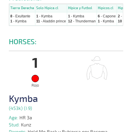
Tierra Derecha
Solo Hipica.cl
Hípica y Futbol
Hipicos.cl
Hipicavi
8
- Exultante
1
- Kymba
1
- Kymba
6
- Capone
2
- Humo
1
- Kymba
11
- Aladdin prince
12
- Thunderman
1
- Kymba
10
- Cos
HORSES:
1
Rojo
Kymba
(453k) (I:9)
Age:
HR 3a
Stud:
Kunz
Parents:
Hold Me Back y Bubierca por Bacoma