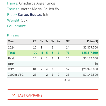
2024
Haras:
Criaderos Argentinos
Trainer:
Victor Moris. 3c 1ch 8v
Rider:
Carlos Bustos
1ch
18-
01-
HCH
1000m
8 al 6
0:58:41
9,2
Hand.
1º
505k
Weight:
55k
2024
Equipment:
-
13-
Prizes
01-
HCH
1200m
7 al 6
1:12:53
9 1/2
21,1
Hand.
6º
501k
2024
Year
CC
1º
2º
3º
4º
NT
Prize ($)
2024
16
1
1
14
$2.377.500
Total
100
11
5
5
6
73
$25.517.500
Pasto
15
2
1
1
1
10
$5.174.500
RBP
$0
VSC
81
9
4
4
5
59
$20.343.000
1100m-VSC
28
2
1
2
23
$1.142.500
D.S.C
LAST CAMPAINS
Date
Turf
Distance
Index
Time
Distance
Ret
Type
Pº
Weig