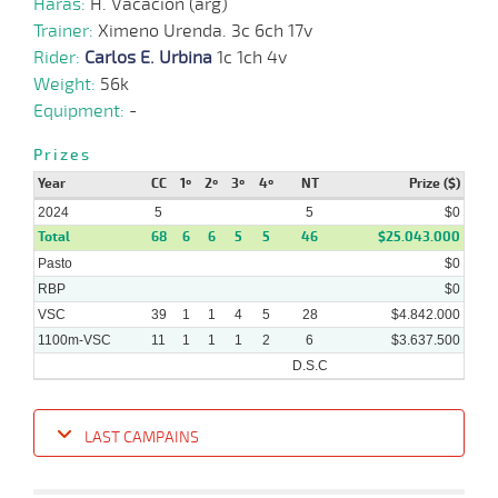
Haras:
H. Vacacion (arg)
13-
28 al
Trainer:
Ximeno Urenda. 3c 6ch 17v
09-
VS
1100m
1:07:32
6 3/4
23,7
Hand.
8º
482k/5
20
2023
Rider:
Carlos E. Urbina
1c 1ch 4v
Weight:
56k
Equipment:
-
30-
17 al
08-
VS
1100m
1:07:98
18,6
Hand.
1º
485k/5
14
2023
Prizes
Year
CC
1º
2º
3º
4º
NT
Prize ($)
2024
5
5
$0
16-
15 al
Total
08-
VS
1100m
68
6
6
1:08:21
5
5
46
5,6
$25.043.000
Hand.
1º
482k/5
10
2023
Pasto
$0
RBP
$0
VSC
39
1
1
4
5
28
$4.842.000
1100m-VSC
11
1
1
1
2
6
$3.637.500
D.S.C
LAST CAMPAINS
Date
Turf
Distance
Index
Time
Distance
Ret
Type
Pº
Weig