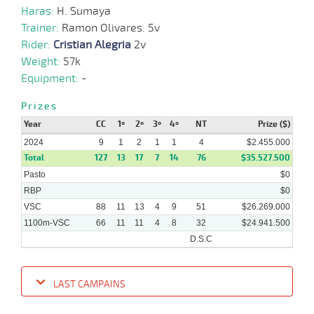
Haras:
H. Sumaya
13-
12 al
12-
VS
1100m
1:07:30
1 3/4
5,0
Hand.
2º
496k/5
8
Trainer:
Ramon Olivares. 5v
2023
Rider:
Cristian Alegria
2v
Weight:
57k
06-
12-
VS
1100m
9 al 8
1:07:84
1/2 CBZ
4,0
Hand.
2º
500k/5
Equipment:
-
2023
Prizes
Year
CC
1º
2º
3º
4º
NT
Prize ($)
2024
9
1
2
1
1
4
$2.455.000
Total
127
13
17
7
14
76
$35.527.500
Pasto
$0
RBP
$0
VSC
88
11
13
4
9
51
$26.269.000
1100m-VSC
66
11
11
4
8
32
$24.941.500
D.S.C
LAST CAMPAINS
Date
Turf
Distance
Index
Time
Distance
Ret
Type
Pº
Weig