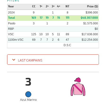
Prizes
8
2024
Year
CC
1º
2º
3º
4º
NT
Prize ($)
2024
9
1
8
$396.000
Total
169
17
19
7
15
111
$48.307.000
27-
Pasto
3
13 al
1
2
$1.575.000
03-
VS
1100m
1:08:29
8 3/4
3,8
Hand.
7º
460k/
10
2024
RBP
$0
VSC
125
10
10
5
11
89
$17.636.000
1100m-VSC
69
7
7
2
6
47
$12.254.000
D.S.C
LAST CAMPAINS
Date
Turf
Distance
Index
Time
Distance
Ret
Type
Pº
Weig
3
24-
04-
VS
1100m
9 al 6
1:07:89
13
22,2
Hand.
11º
468k/5
2024
Azul Marino
18-
11 al
04-
HCH
1400m
1:23:70
11 3/4
6,7
Hand.
5º
467k/5