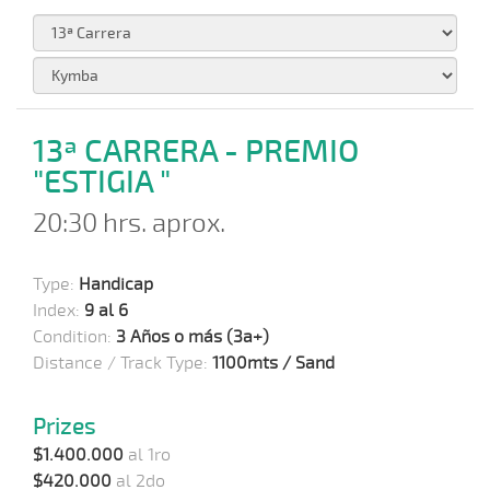
13ª CARRERA - PREMIO
"ESTIGIA "
20:30 hrs. aprox.
Type:
Handicap
Index:
9 al 6
Condition:
3 Años o más (3a+)
Distance / Track Type:
1100mts / Sand
Prizes
$1.400.000
al 1ro
$420.000
al 2do