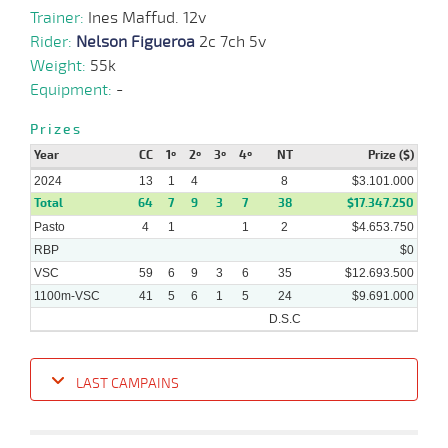
20-
Trainer:
Ines Maffud. 12v
17 al
03-
VS
1100m
1:07:92
4
7,7
Hand.
4º
512k/5
10
2024
Rider:
Nelson Figueroa
2c 7ch 5v
Weight:
55k
Equipment:
-
06-
12 al
03-
VS
1100m
1:08:16
1/2 PCZ
13,5
Hand.
2º
509k/5
Prizes
7
2024
Year
CC
1º
2º
3º
4º
NT
Prize ($)
2024
13
1
4
8
$3.101.000
Total
64
7
9
3
7
38
$17.347.250
21-
Pasto
4
1
1
2
$4.653.750
02-
VS
1100m
4 al 2
1:08:12
3,8
Hand.
1º
500k/5
2024
RBP
$0
VSC
59
6
9
3
6
35
$12.693.500
1100m-VSC
41
5
6
1
5
24
$9.691.000
D.S.C
LAST CAMPAINS
Date
Turf
Distance
Index
Time
Distance
Ret
Type
Pº
Weigh