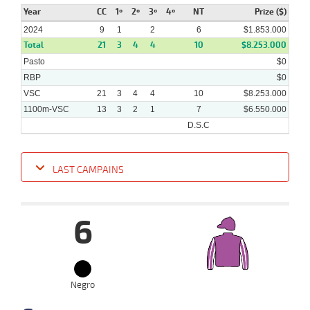
Year
CC
1º
2º
3º
4º
NT
Prize ($)
2024
9
1
2
6
$1.853.000
Total
21
3
4
4
10
$8.253.000
Pasto
$0
RBP
$0
VSC
21
3
4
4
10
$8.253.000
1100m-VSC
13
3
2
1
7
$6.550.000
D.S.C
LAST CAMPAINS
Date
Turf
Distance
Index
Time
Distance
Ret
Type
Pº
Weig
6
24-
04-
VS
1100m
9 al 6
1:07:89
3 1/2
14,6
Hand.
5º
422k/5
2024
10-
11 al
04-
VS
1000m
0:57:93
6
22,3
Hand.
8º
425k/5
Negro
3
2024