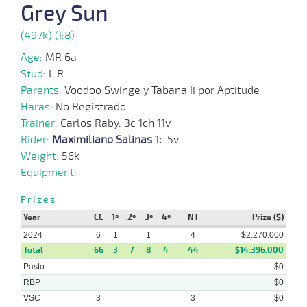
1
Grey Sun
2024
(497k) (I:8)
06-
Age:
MR 6a
04-
HCH
1200m
9 al 8
1:10:93
10
19,7
Hand.
3º
467k/5
2024
Stud:
L R
Parents:
Voodoo Swinge y Tabana Ii por Aptitude
Haras:
No Registrado
27-
Trainer:
Carlos Raby. 3c 1ch 11v
03-
VS
1200m
5 al 1
1:15:40
12 3/4
19,2
Hand.
9º
464k/5
2024
Rider:
Maximiliano Salinas
1c 5v
Weight:
56k
Equipment:
-
04-
Prizes
03-
VS
1300m
5 al 3
1:23:25
12 1/2
26,1
Hand.
8º
468k/5
2024
Year
CC
1º
2º
3º
4º
NT
Prize ($)
2024
6
1
1
4
$2.270.000
Total
66
3
7
8
4
44
$14.396.000
Pasto
$0
28-
RBP
$0
02-
VS
1100m
6 al 6
1:09:24
9
16,0
Hand.
9º
460k/5
2024
VSC
3
3
$0