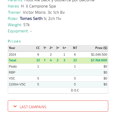
Haras:
H. Il Campione Spa
Trainer:
Victor Moris. 3c 1ch 8v
Rider:
Tomas Seith
1c 2ch 11v
Weight:
57k
Equipment:
-
Prizes
Year
CC
1º
2º
3º
4º
NT
Prize ($)
2024
9
2
1
6
$1.046.500
Total
32
1
4
2
3
22
$7.768.000
Pasto
1
1
$0
RBP
$0
VSC
5
5
$0
1100m-VSC
5
5
$0
D.S.C
LAST CAMPAINS