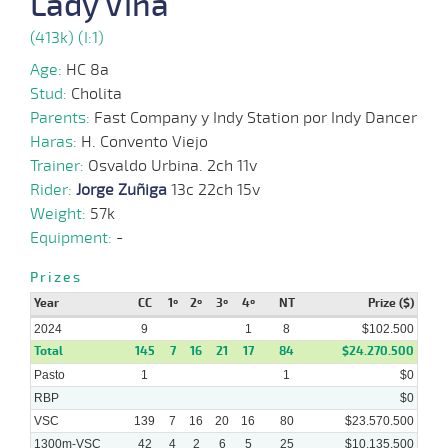
Lady Viña
29-
05-
VS
1300m
1 al 1
1:22:67
13
4,8
Hand.
10º
500k/5
(413k) (I:1)
2024
Age:
HC 8a
Stud:
Cholita
22-
05-
VS
1100m
3 al 2
1:07:62
4 1/4
5,1
Hand.
5º
500k/5
Parents:
Fast Company y Indy Station por Indy Dancer
2024
Haras:
H. Convento Viejo
Trainer:
Osvaldo Urbina. 2ch 11v
13-
Rider:
Jorge Zuñiga
13c 22ch 15v
05-
VS
1100m
1 al 1
1:08:55
3 1/2
2,7
Hand.
2º
504k/5
2024
Weight:
57k
Equipment:
-
28-
04-
VS
1300m
1 al 1
1:22:31
3 3/4
5,2
Hand.
3º
502k/5
Prizes
2024
Year
CC
1º
2º
3º
4º
NT
Prize ($)
2024
9
1
8
$102.500
Total
145
7
16
21
17
84
$24.270.500
Pasto
1
1
$0
RBP
$0
VSC
139
7
16
20
16
80
$23.570.500
1300m-VSC
42
4
2
6
5
25
$10.135.500