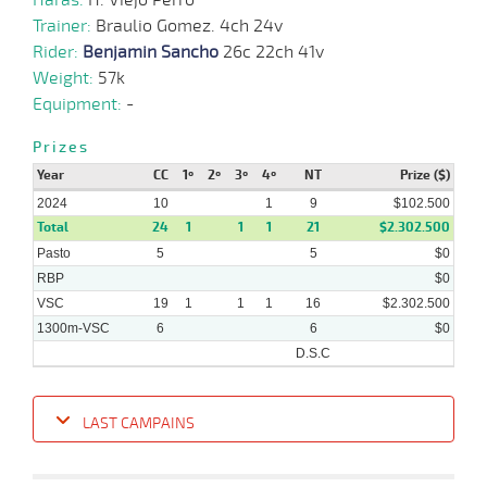
Trainer:
Braulio Gomez. 4ch 24v
10-
04-
VS
1300m
6 al 1
1:18:96
2 1/2
11,8
Hand.
7º
415k/5
Rider:
Benjamin Sancho
26c 22ch 41v
2024
Weight:
57k
Equipment:
-
03-
10 al
04-
VS
1600m
1:37:81
9 1/4
13,5
Hand.
6º
415k/5
1
Prizes
2024
Year
CC
1º
2º
3º
4º
NT
Prize ($)
2024
10
1
9
$102.500
Total
24
1
1
1
21
$2.302.500
Pasto
5
5
$0
RBP
$0
VSC
19
1
1
1
16
$2.302.500
1300m-VSC
6
6
$0
D.S.C
LAST CAMPAINS
Date
Turf
Distance
Index
Time
Distance
Ret
Type
Pº
Weigh