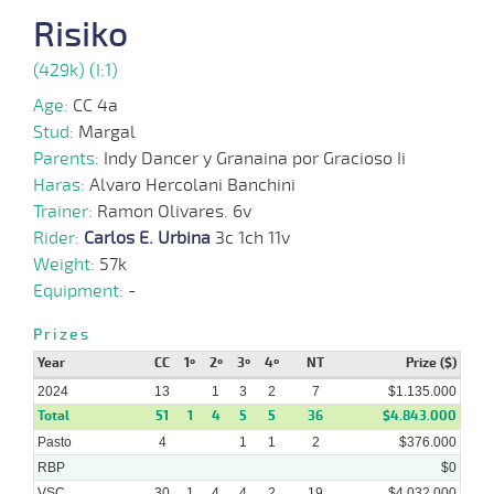
Risiko
10-
06-
VS
1100m
1 al 1
1:09:90
4 1/4
18,5
Hand.
5º
520k/5
(429k) (I:1)
2024
Age:
CC 4a
Stud:
Margal
27-
05-
VS
1000m
1 al 1
0:58:59
21 3/4
6,8
Hand.
12º
520k/5
Parents:
Indy Dancer y Granaina por Gracioso Ii
2024
Haras:
Alvaro Hercolani Banchini
Trainer:
Ramon Olivares. 6v
01-
05-
VS
1100m
1 al 1
1:08:66
8 1/4
7,4
Hand.
6º
515k/5
Rider:
Carlos E. Urbina
3c 1ch 11v
2024
Weight:
57k
Equipment:
-
22-
04-
VS
1000m
1 al 1
0:58:77
2 3/4
9,8
Hand.
4º
510k/5
Prizes
2024
Year
CC
1º
2º
3º
4º
NT
Prize ($)
2024
13
1
3
2
7
$1.135.000
Total
51
1
4
5
5
36
$4.843.000
Pasto
4
1
1
2
$376.000
RBP
$0
VSC
30
1
4
4
2
19
$4.032.000