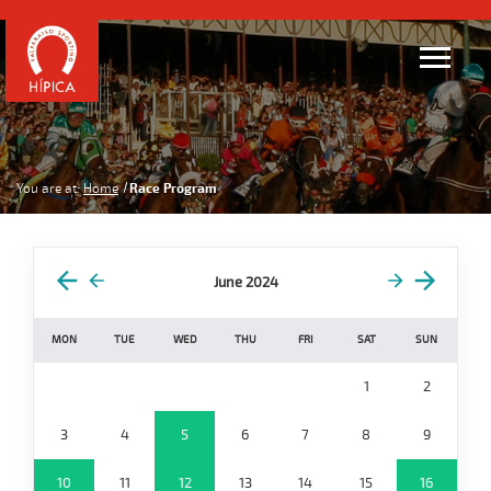
You are at:
Home
Race Program
June 2024
MON
TUE
WED
THU
FRI
SAT
SUN
1
2
3
4
5
6
7
8
9
10
11
12
13
14
15
16