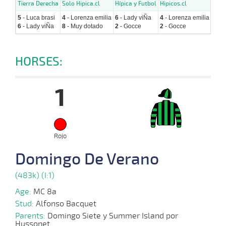
Tierra Derecha
Solo Hipica.cl
Hípica y Futbol
Hipicos.cl
Hipi
5
- Luca brasi
4
- Lorenza emilia
6
- Lady viÑa
4
- Lorenza emilia
5
- L
6
- Lady viÑa
8
- Muy dotado
2
- Gocce
2
- Gocce
3
- R
HORSES:
1
Rojo
Domingo De Verano
(483k) (I:1)
Age:
MC 8a
Stud:
Alfonso Bacquet
Parents:
Domingo Siete y Summer Island por
Hussonet