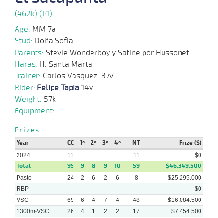
(462k) (I:1)
28-
02-
VS
1300m
1 al 1
1:23:86
10 1/4
4,4
Hand.
8º
532k/57
2024
Age:
MM 7a
Stud:
Doña Sofia
Parents:
Stevie Wonderboy y Satine por Hussonet
14-
02-
VS
1100m
1 al 1
1:09:30
6 1/2
6,2
Hand.
4º
536k/57
Haras:
H. Santa Marta
2024
Trainer:
Carlos Vasquez. 37v
Rider:
Felipe Tapia
14v
Weight:
57k
22-
01-
VS
1300m
1 al 1
1:23:44
13 1/2
24,1
Hand.
7º
534k/57
Equipment:
-
2024
Prizes
Year
CC
1º
2º
3º
4º
NT
Prize ($)
10-
01-
VS
1100m
1 al 1
1:08:81
10
11,6
Hand.
4º
535k/57
2024
11
11
$0
2024
Total
95
9
8
9
10
59
$46.349.500
Pasto
24
2
6
2
6
8
$25.295.000
RBP
$0
VSC
69
6
4
7
4
48
$16.084.500
1300m-VSC
26
4
1
2
2
17
$7.454.500