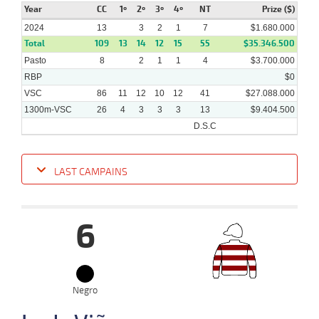
Year
CC
1º
2º
3º
4º
NT
Prize ($)
13-
05-
VS
1000m
1 al 1
0:57:79
12 1/2
32,4
Hand.
10º
430k/5
2024
13
3
2
1
7
$1.680.000
2024
Total
109
13
14
12
15
55
$35.346.500
Pasto
8
2
1
1
4
$3.700.000
RBP
$0
VSC
86
11
12
10
12
41
$27.088.000
1300m-VSC
26
4
3
3
3
13
$9.404.500
D.S.C
LAST CAMPAINS
Date
Turf
Distance
Index
Time
Distance
Ret
Type
Pº
Weigh
6
19-
06-
VS
1300m
2 al 1
1:22:01
1,8
Hand.
1º
496k/5
2024
16-
06-
VS
Negro
1100m
1 al 1
1:09:14
4
2,4
Hand.
2º
500k/5
2024