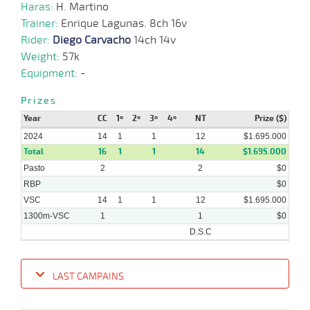
Haras:
H. Martino
05-
Trainer:
Enrique Lagunas. 8ch 16v
05-
VS
1000m
1 al 1
0:57:75
7
8,9
Hand.
8º
423k/5
2024
Rider:
Diego Carvacho
14ch 14v
Weight:
57k
Equipment:
-
22-
04-
VS
1000m
1 al 1
0:58:28
2 1/4
14,0
Hand.
4º
425k/5
Prizes
2024
Year
CC
1º
2º
3º
4º
NT
Prize ($)
2024
14
1
1
12
$1.695.000
Total
16
1
1
14
$1.695.000
10-
04-
VS
1300m
6 al 1
1:18:96
24
5,4
Hand.
13º
422k/5
Pasto
2
2
$0
2024
RBP
$0
VSC
14
1
1
12
$1.695.000
1300m-VSC
1
1
$0
D.S.C
LAST CAMPAINS
Date
Turf
Distance
Index
Time
Distance
Ret
Type
Pº
Weigh