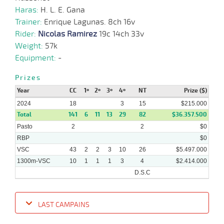
Haras:
H. L. E. Gana
Trainer:
Enrique Lagunas. 8ch 16v
Rider:
Nicolas Ramirez
19c 14ch 33v
Weight:
57k
Equipment:
-
Prizes
Year
CC
1º
2º
3º
4º
NT
Prize ($)
2024
18
3
15
$215.000
Total
141
6
11
13
29
82
$36.357.500
Pasto
2
2
$0
RBP
$0
VSC
43
2
2
3
10
26
$5.497.000
1300m-VSC
10
1
1
1
3
4
$2.414.000
D.S.C
LAST CAMPAINS