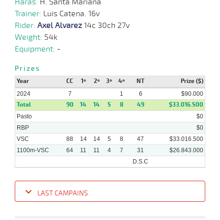
Haras:
H. Santa Mariana
Trainer:
Luis Catena. 16v
Rider:
Axel Alvarez
14c 30ch 27v
Weight:
54k
Equipment:
-
Prizes
Year
CC
1º
2º
3º
4º
NT
Prize ($)
2024
7
1
6
$90.000
Total
90
14
14
5
8
49
$33.016.500
Pasto
$0
RBP
$0
VSC
88
14
14
5
8
47
$33.016.500
1100m-VSC
64
11
11
4
7
31
$26.843.000
D.S.C
LAST CAMPAINS
Date
Turf
Distance
Index
Time
Distance
Ret
Type
Pº
Weigh