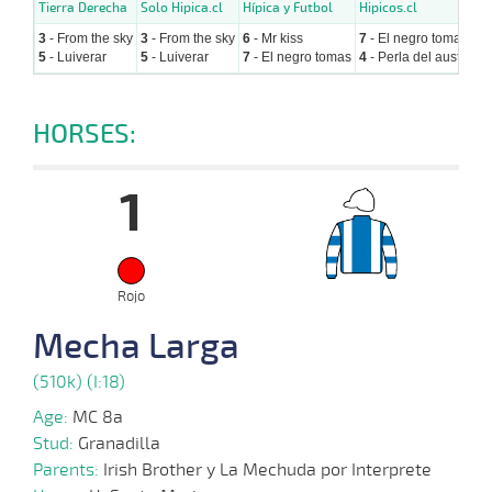
Tierra Derecha
Solo Hipica.cl
Hípica y Futbol
Hipicos.cl
Hi
3
- From the sky
3
- From the sky
6
- Mr kiss
7
- El negro tomas
5
5
- Luiverar
5
- Luiverar
7
- El negro tomas
4
- Perla del austro
9
HORSES:
1
Rojo
Mecha Larga
(510k) (I:18)
Age:
MC 8a
Stud:
Granadilla
Parents:
Irish Brother y La Mechuda por Interprete