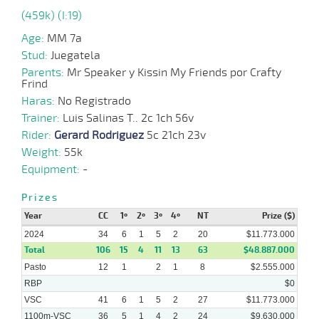
(459k) (I:19)
17-
29 al
07-
VS
1100m
1:07:71
4
3,1
Hand.
4º
426k/56
18
2024
Age:
MM 7a
Stud:
Juegatela
03-
18 al
07-
VS
1100m
1:07:00
4,1
Hand.
1º
426k/57
12
Parents:
Mr Speaker y Kissin My Friends por Crafty
2024
Frind
Haras:
No Registrado
26-
13 al
06-
VS
1100m
1:06:30
2,6
Hand.
1º
422k/54
10
Trainer:
Luis Salinas T.. 2c 1ch 56v
2024
Rider:
Gerard Rodriguez
5c 21ch 23v
Weight:
55k
19-
12 al
06-
VS
1100m
1:07:33
4 1/4
6,5
Hand.
6º
423k/56
10
Equipment:
-
2024
Prizes
Year
CC
1º
2º
3º
4º
NT
Prize ($)
2024
34
6
1
5
2
20
$11.773.000
Total
106
15
4
11
13
63
$48.887.000
Pasto
12
1
2
1
8
$2.555.000
RBP
$0
VSC
41
6
1
5
2
27
$11.773.000
1100m-VSC
36
5
1
4
2
24
$9.630.000