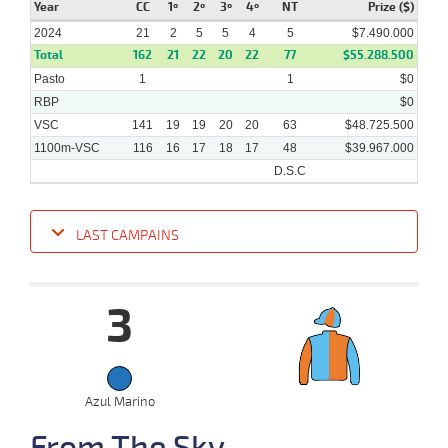
Year
CC
1º
2º
3º
4º
NT
Prize ($)
2024
21
2
5
5
4
5
$7.490.000
Total
17-
162
21
22
20
22
77
$55.288.500
34 al
03-
VS
1100m
1:06:99
10
14,0
Hand.
7º
507k/5
23
Pasto
2024
1
1
$0
RBP
$0
VSC
141
19
19
20
20
63
$48.725.500
1100m-VSC
116
16
17
18
17
48
$39.967.000
D.S.C
LAST CAMPAINS
Date
Turf
Distance
Index
Time
Distance
Ret
Type
Pº
Weigh
3
14-
29 al
08-
VS
1100m
1:08:14
1 1/4
11,9
Hand.
3º
454k/5
18
2024
Azul Marino
From The Sky
07-