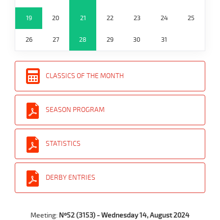
19
20
21
22
23
24
25
26
27
28
29
30
31
CLASSICS OF THE MONTH
SEASON PROGRAM
STATISTICS
DERBY ENTRIES
Meeting:
Nº52 (3153) - Wednesday 14, August 2024