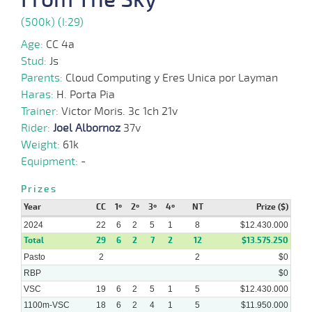
31 al
08-
VS
1100m
1:07:28
5 1/4
3,6
Hand.
7º
457k/5
21
2024
(500k) (I:29)
Age:
CC 4a
Stud:
Js
31-
37 al
07-
VS
1100m
1:07:90
2 3/4
10,2
Hand.
2º
456k/5
24
Parents:
Cloud Computing y Eres Unica por Layman
2024
Haras:
H. Porta Pia
Trainer:
Victor Moris. 3c 1ch 21v
Rider:
Joel Albornoz
37v
22-
21 al
07-
VS
1100m
1:07:89
3,0
Hand.
1º
457k/5
14
Weight:
61k
2024
Equipment:
-
Prizes
03-
22 al
Year
CC
1º
2º
3º
4º
NT
Prize ($)
07-
VS
1100m
1:07:65
2 1/4
3,2
Hand.
3º
459k/5
19
2024
2024
22
6
2
5
1
8
$12.430.000
Total
29
6
2
7
2
12
$13.575.250
Pasto
2
2
$0
24-
28 al
RBP
$0
06-
VS
1100m
1:06:39
1/2 CBZ
3,5
Hand.
2º
457k/5
19
2024
VSC
19
6
2
5
1
5
$12.430.000
1100m-VSC
18
6
2
4
1
5
$11.950.000