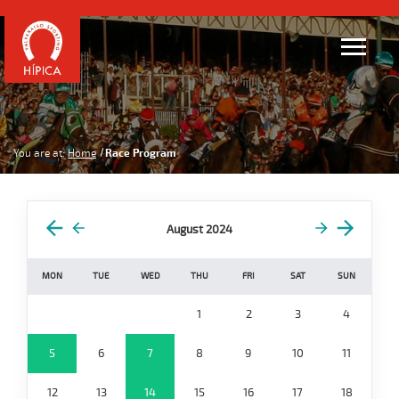
You are at:
Home
Race Program
August 2024
MON
TUE
WED
THU
FRI
SAT
SUN
1
2
3
4
5
6
7
8
9
10
11
12
13
14
15
16
17
18