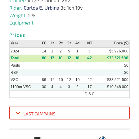
Trainer:
Jorge Araneda. 26v
10-
Rider:
Carlos E. Urbina
3c 1ch 19v
22 al
07-
VS
1100m
1:08:06
13,6
Hand.
1º
500k/5
15
2024
Weight:
57k
Equipment:
-
03-
Prizes
22 al
07-
VS
1100m
1:07:65
2 3/4
3,4
Hand.
5º
497k/5
19
2024
Year
CC
1º
2º
3º
4º
NT
Prize ($)
2024
14
1
2
5
1
5
$5.976.000
Total
86
12
10
12
10
42
$33.521.500
24-
28 al
Pasto
06-
VS
1100m
1:06:39
2 1/2
7,5
Hand.
3º
$0
500k/5
19
2024
RBP
$0
VSC
86
12
10
12
10
42
$33.521.500
1100m-VSC
30
4
4
3
2
17
$10.848.000
D.S.C
LAST CAMPAINS
Date
Turf
Distance
Index
Time
Distance
Ret
Type
Pº
Weigh