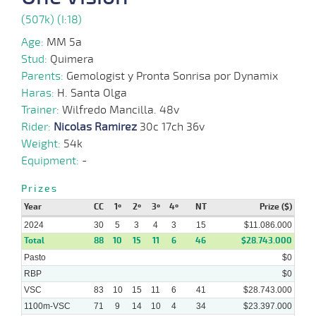
07-
VS
1100m
1:07:65
16 3/4
11,7
Hand.
8º
470k/5
19
2024
(507k) (I:18)
Age:
MM 5a
Stud:
Quimera
26-
32 al
06-
VS
1100m
1:06:17
12 3/4
13,1
Hand.
7º
473k/5
Parents:
Gemologist y Pronta Sonrisa por Dynamix
21
2024
Haras:
H. Santa Olga
Trainer:
Wilfredo Mancilla. 48v
16-
24 al
Rider:
Nicolas Ramirez
30c 17ch 36v
06-
VS
1100m
1:06:98
5
33,8
Hand.
7º
471k/5
17
2024
Weight:
54k
Equipment:
-
05-
32 al
Prizes
06-
VS
1100m
1:07:33
13
19,1
Hand.
10º
471k/5
23
2024
Year
CC
1º
2º
3º
4º
NT
Prize ($)
2024
30
5
3
4
3
15
$11.086.000
Total
88
10
15
11
6
46
$28.743.000
Pasto
$0
29-
33 al
05-
VS
1100m
1:07:74
12 3/4
3,6
Hand.
6º
474k/5
RBP
$0
24
2024
VSC
83
10
15
11
6
41
$28.743.000
1100m-VSC
71
9
14
10
4
34
$23.397.000