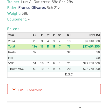
Trainer:
Luis A. Gutierrez. 68c 8ch 28v
17-
Rider:
Franco Olivares
3ch 21v
16 al
07-
VS
1100m
1:08:51
1/2
5,1
Hand.
3º
454k/5
10
2024
Weight:
59k
Equipment:
-
Prizes
10-
14 al
07-
VS
1100m
1:07:86
6,5
Hand.
1º
456k/5
Year
CC
1º
2º
3º
4º
NT
Prize ($)
11
2024
2024
25
3
4
3
2
13
$9.048.000
Total
124
16
11
11
7
79
$37.494.250
Pasto
32
32
$0
24-
17 al
06-
VS
1100m
1:07:34
9 1/2
4,3
Hand.
9º
460k/5
RBP
$0
12
2024
VSC
51
10
7
9
4
21
$22.758.000
1100m-VSC
50
10
7
9
4
20
$22.758.000
D.S.C
LAST CAMPAINS
Date
Turf
Distance
Index
Time
Distance
Ret
Type
Pº
Weigh