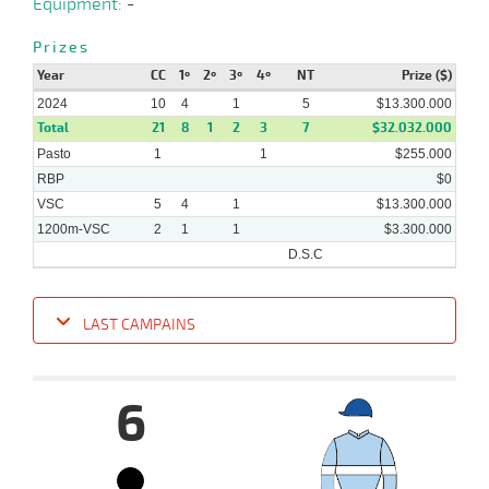
Equipment:
-
2024
Prizes
20-
Year
CC
1º
2º
3º
4º
NT
Prize ($)
55 al
04-
HCH
1300m
1:15:11
1/2
34,3
Hand.
2º
435k/
0
2024
2024
10
4
1
5
$13.300.000
Total
21
8
1
2
3
7
$32.032.000
Pasto
1
1
$255.000
RBP
$0
VSC
5
4
1
$13.300.000
1200m-VSC
2
1
1
$3.300.000
D.S.C
LAST CAMPAINS
Date
Turf
Distance
Index
Time
Distance
Ret
Type
Pº
Weigh
6
16-
09-
VS
1200m
1:15:18
1,2
Clasi.
1º
468k/6
2024