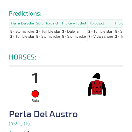
Predictions:
Tierra Derecha
Solo Hipica.cl
Hípica y Futbol
Hipicos.cl
Hipicavirt
5
- Stormy joke
2
- Tumble star
3
- Dale isi
2
- Tumble star
5
- Stormy
2
- Tumble star
5
- Stormy joke
5
- Stormy joke
7
- Vida salvaje
2
- Tumble
HORSES:
1
Rojo
Perla Del Austro
(459k) (I:)