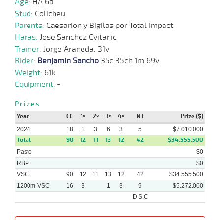
Age:
HA 6a
Stud:
Colicheu
Parents:
Caesarion y Bigilas por Total Impact
Haras:
Jose Sanchez Cvitanic
Trainer:
Jorge Araneda. 31v
Rider:
Benjamin Sancho
35c 35ch 1m 69v
Weight:
61k
Equipment:
-
Prizes
Year
CC
1º
2º
3º
4º
NT
Prize ($)
2024
18
1
3
6
3
5
$7.010.000
Total
90
12
11
13
12
42
$34.555.500
Pasto
$0
RBP
$0
VSC
90
12
11
13
12
42
$34.555.500
1200m-VSC
16
3
1
3
9
$5.272.000
D.S.C