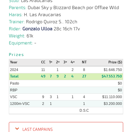
Stud:
Las Araucarias
Parents:
Dubai Sky y Blizzard Beach por Offlee Wild
Haras:
H. Las Araucarias
05-
Trainer:
Rodrigo Quiroz S.. 102ch
08-
VS
1200m
1:14:59
17 3/4
18,7
Cond.
6º
447k/
2024
Rider:
Gonzalo Ulloa
28c 16ch 17v
Weight:
61k
Equipment:
-
17-
07-
VS
1300m
1:17:00
25 1/2
45,0
Cond.
10º
445k/
2024
Prizes
Year
CC
1º
2º
3º
4º
NT
Prize ($)
2024
11
1
2
8
$1.646.750
Total
49
7
9
2
4
27
$47.553.750
Pasto
$0
RBP
$0
VSC
9
3
1
1
4
$11.110.000
1200m-VSC
2
1
1
$3.200.000
D.S.C
LAST CAMPAINS