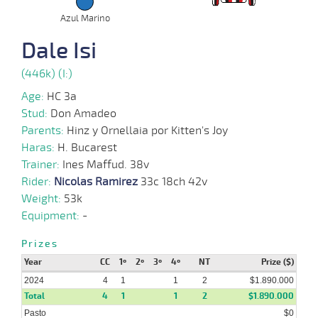
28-
Azul Marino
08-
VS
1300m
1:20:86
6
3,3
Clasi.
2º
482k/6
2024
Dale Isi
(446k) (I:)
22-
07-
VS
1200m
1:13:97
1 3/4
2,5
Clasi.
2º
487k/6
Age:
HC 3a
2024
Stud:
Don Amadeo
Parents:
Hinz y Ornellaia por Kitten's Joy
20-
Haras:
H. Bucarest
06-
HCH
1500m
1:31:16
11 3/4
4,5
Regla.
4º
490k/6
2024
Trainer:
Ines Maffud. 38v
Rider:
Nicolas Ramirez
33c 18ch 42v
Weight:
53k
16-
05-
HCH
1800m
1:54:85
11 1/2
4,9
Regla.
4º
500k/6
Equipment:
-
2024
Prizes
Year
CC
1º
2º
3º
4º
NT
Prize ($)
24-
04-
VS
1200m
1:13:37
2,3
Clasi.
1º
482k/6
2024
4
1
1
2
$1.890.000
2024
Total
4
1
1
2
$1.890.000
Pasto
$0