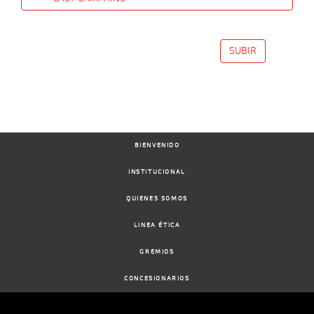
Date
Turf
Distance
Index
Time
Distance
Ret
Type
Pº
Weigh
SUBIR
16-
09-
VS
1200m
1:15:18
13 3/4
27,0
Clasi.
6º
475k/53
2024
28-
08-
VS
1300m
1:20:86
12 1/2
26,2
Clasi.
5º
478k/54
BIENVENIDO
2024
INSTITUCIONAL
14-
14 al
QUIENES SOMOS
08-
VS
1400m
1:25:19
1 1/2
3,7
Hand.
3º
482k/54
5
2024
LINEA ÉTICA
GREMIOS
05-
12 al
08-
VS
1100m
1:07:68
1 3/4
6,0
Hand.
3º
480k/58
2
2024
CONCESIONARIOS