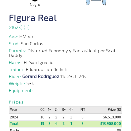
Negro
28-
Figura Real
08-
VS
1300m
1:20:86
1,8
Clasi.
1º
465k/6
2024
(462k) (I:)
Age:
HM 4a
22-
Stud:
San Carlos
07-
VS
1200m
1:13:97
3,2
Clasi.
1º
461k/5
2024
Parents:
Distorted Economy y Fantasticat por Scat
Daddy
Haras:
H. San Ignacio
Trainer:
Eduardo Lab. 1c 6ch
26-
06-
VS
1300m
1:20:39
6,4
Clasi.
1º
464k/5
Rider:
Gerard Rodriguez
11c 23ch 24v
2024
Weight:
53k
Equipment:
-
27-
Prizes
05-
VS
1300m
1:18:84
12,2
Clasi.
1º
467k/5
2024
Year
CC
1º
2º
3º
4º
NT
Prize ($)
2024
10
2
2
2
1
3
$6.513.000
Total
13
3
4
2
1
3
$13.908.000
24-
Pasto
$0