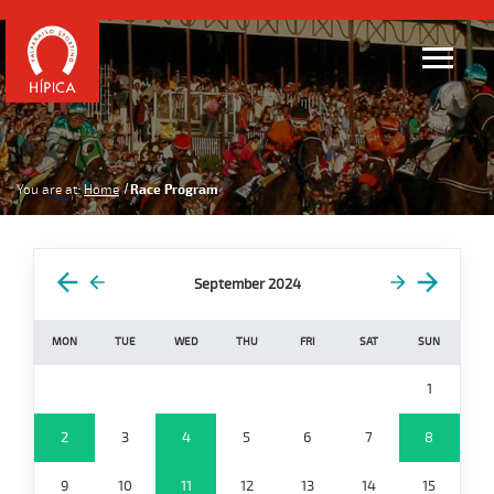
You are at:
Home
Race Program
September 2024
MON
TUE
WED
THU
FRI
SAT
SUN
1
2
3
4
5
6
7
8
9
10
11
12
13
14
15