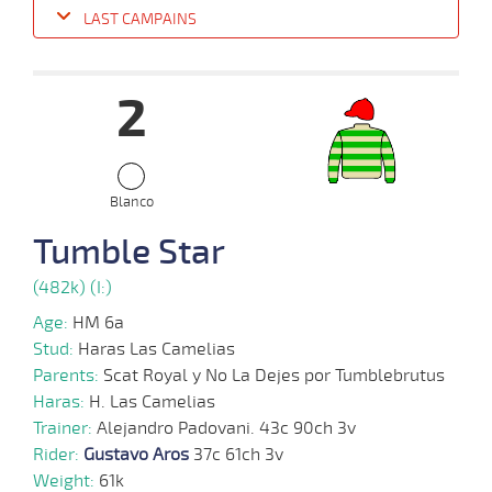
LAST CAMPAINS
Date
Turf
Distance
Index
Time
Distance
Ret
Type
Pº
Weigh
2
16-
09-
VS
1200m
1:15:18
10 1/4
12,4
Clasi.
4º
456k/61
2024
Blanco
08-
Tumble Star
27 al
09-
VS
1100m
1:07:97
7 3/4
4,1
Hand.
4º
459k/56
18
2024
(482k) (I:)
Age:
HM 6a
28-
Stud:
Haras Las Camelias
08-
VS
1300m
1:20:86
9 1/2
17,6
Clasi.
3º
457k/61
2024
Parents:
Scat Royal y No La Dejes por Tumblebrutus
Haras:
H. Las Camelias
Trainer:
Alejandro Padovani. 43c 90ch 3v
Rider:
Gustavo Aros
37c 61ch 3v
21-
23 al
08-
VS
1100m
1:07:62
1 3/4
5,6
Hand.
4º
459k/59
15
Weight:
61k
2024