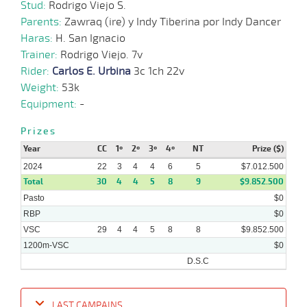
27-
Stud:
Rodrigo Viejo S.
23 al
07-
HCH
1200m
1:09:31
2 3/4
5,4
Hand.
3º
465k/5
20
2024
Parents:
Zawraq (ire) y Indy Tiberina por Indy Dancer
Haras:
H. San Ignacio
18-
Trainer:
Rodrigo Viejo. 7v
07-
HCH
1200m
1:09:37
8 1/2
7,5
Clasi.
8º
470k/5
2024
Rider:
Carlos E. Urbina
3c 1ch 22v
Weight:
53k
Equipment:
-
27-
06-
HCH
1300m
1:17:49
7
4,2
Clasi.
4º
467k/5
2024
Prizes
Year
CC
1º
2º
3º
4º
NT
Prize ($)
2024
22
3
4
4
6
5
$7.012.500
Total
30
4
4
5
8
9
$9.852.500
Pasto
$0
RBP
$0
VSC
29
4
4
5
8
8
$9.852.500
1200m-VSC
$0
D.S.C
LAST CAMPAINS