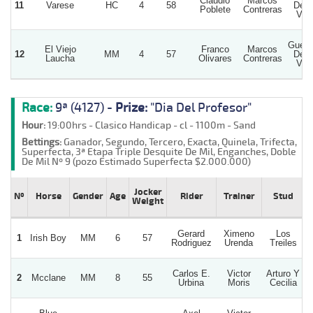
Claudio
Marcos
11
Varese
HC
4
58
De L
Poblete
Contreras
Vid
Guerr
El Viejo
Franco
Marcos
12
MM
4
57
De L
Laucha
Olivares
Contreras
Vid
Race:
9ª (4127) -
Prize:
"Dia Del Profesor"
Hour:
19:00hrs - Clasico Handicap - cl - 1100m - Sand
Bettings:
Ganador, Segundo, Tercero, Exacta, Quinela, Trifecta,
Superfecta, 3ª Etapa Triple Desquite De Mil, Enganches, Doble
De Mil Nº 9 (pozo Estimado Superfecta $2.000.000)
Jocker
Nº
Horse
Gender
Age
Rider
Trainer
Stud
Weight
Gerard
Ximeno
Los
1
Irish Boy
MM
6
57
Rodriguez
Urenda
Treiles
Carlos E.
Victor
Arturo Y
2
Mcclane
MM
8
55
Urbina
Moris
Cecilia