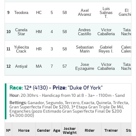
Luis
Axel
El
9
Teodora
HC
5
58
Salinas
Alvarez
Ganchito
T.
Canela
Andres
Victor
Tata
10
HM
4
58
Star
Castillo
Caballeria
Nacho
Yuliecita
Sebastian
Gabriel
Calera
11
HR
3
58
Crack
Marin
Reyes I.
Calera
Jose
Victor
Tata
12
Antiyal
MA
7
57
Eyzaguirre
Caballeria
Nacho
Race:
12ª (4130) -
Prize:
"Duke Of York"
Hour:
20:30hrs - Handicap from 10 al 8 - 3a+ - 1100m - Sand
Bettings:
Ganador, Segundo, Tercero, Exacta, Quinela, Trifecta,
Gran Superfecta Final De $200, 3ª Etapa Gran Triple De Mil,
Enganches (pozo Estimado Gran Superfecta Final De $200
$4.000.000)
Jocker
Nº
Horse
Gender
Age
Rider
Trainer
Stud
Weight