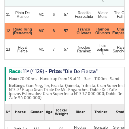
T.
Pinta De
Rodolfo
Victor
The Goo
11
MC
6
57
Musico
Fuenzalida
Moris
Father
Road King
Franco
Ramon
Chino
12
MC
8
57
(Retreated)
Olivares
Olivares
Emperad
Luis
Royal
Nicolas
Rafael
13
MC
7
57
Salinas
Fierce
Ramirez
Sanchez 
T.
Race:
11ª (4129) -
Prize:
"Dia De Fiesta"
Hour:
20:00hrs - Handicap from 13 al 11 - 3a+ - 1100m - Sand
Bettings:
Gan, Seg, Ter, Exacta, Quinela, Trifecta, Gran Superfecta
N°3, 2ª Etapa Gran Triple De Mil, Enganches, Doble Del Zafe
(pozos Estimados: Gran Superfecta N° 3 $2.000.000; Doble De
Zafe $4.000.000)
Jocker
Nº
Horse
Gender
Age
Rider
Trainer
Stud
Weight
Nicolas
Gonzalo
Siempre