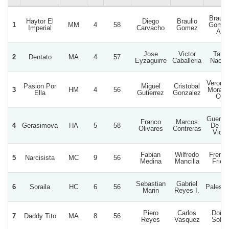
Brauli
Haytor El
Diego
Braulio
1
MM
4
58
Gome
Imperial
Carvacho
Gomez
A.
Jose
Victor
Tata
2
Dentato
MA
4
57
Eyzaguirre
Caballeria
Nacho
Veronic
Pasion Por
Miguel
Cristobal
3
HM
4
56
Morale
Ella
Gutierrez
Gonzalez
O.
Guerrer
Franco
Marcos
4
Gerasimova
HA
5
58
De La
Olivares
Contreras
Vida
Fabian
Wilfredo
Frenc
5
Narcisista
MC
9
56
Medina
Mancilla
Fries
Sebastian
Gabriel
6
Soraila
HC
6
56
Palesti
Marin
Reyes I.
Piero
Carlos
Doña
7
Daddy Tito
MA
8
56
Reyes
Vasquez
Sofia