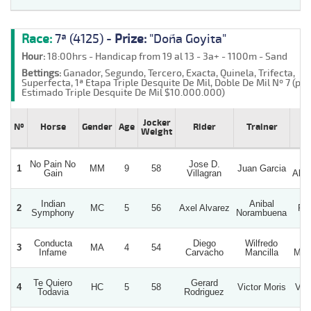
Race:
7ª (4125) -
Prize:
"Doña Goyita"
Hour:
18:00hrs - Handicap from 19 al 13 - 3a+ - 1100m - Sand
Bettings:
Ganador, Segundo, Tercero, Exacta, Quinela, Trifecta,
Superfecta, 1ª Etapa Triple Desquite De Mil, Doble De Mil Nº 7 (po
Estimado Triple Desquite De Mil $10.000.000)
Jocker
Nº
Horse
Gender
Age
Rider
Trainer
Weight
No Pain No
Jose D.
1
MM
9
58
Juan Garcia
Gain
Villagran
Alqu
Indian
Anibal
2
MC
5
56
Axel Alvarez
Pr
Symphony
Norambuena
Conducta
Diego
Wilfredo
Wi
3
MA
4
54
Infame
Carvacho
Mancilla
Manc
Te Quiero
Gerard
4
HC
5
58
Victor Moris
Val
Todavia
Rodriguez