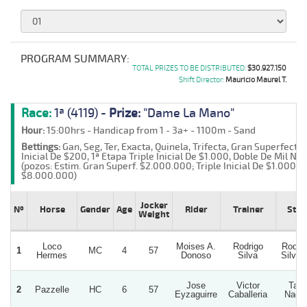
PROGRAM SUMMARY:
TOTAL PRIZES TO BE DISTRIBUTED:
$30.927.150
Shift Director:
Mauricio Maurel T.
Race:
1ª (4119) -
Prize:
"Dame La Mano"
Hour:
15:00hrs - Handicap from 1 - 3a+ - 1100m - Sand
Bettings:
Gan, Seg, Ter, Exacta, Quinela, Trifecta, Gran Superfecta
Inicial De $200, 1ª Etapa Triple Inicial De $1.000, Doble De Mil Nº 1
(pozos: Estim. Gran Superf. $2.000.000; Triple Inicial De $1.000
$8.000.000)
Jocker
Nº
Horse
Gender
Age
Rider
Trainer
Stud
Weight
Loco
Moises A.
Rodrigo
Rodri
1
MC
4
57
Hermes
Donoso
Silva
Silva 
Jose
Victor
Tata
2
Pazzelle
HC
6
57
Eyzaguirre
Caballeria
Nach