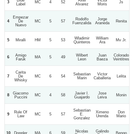
Blue
Axel
Victor
3
MC
4
52
Js
Label
Alvarez
Moris
Empezar
Rodolfo
Jorge
4
De
MC
5
57
Renita
Fuenzalida
Araneda
Nuevo
Wladimir
William
5
Miralli
HM
5
53
Mv Jr.
Quinteros
Ara
Amigo
Wilbert
Juan
Colorado
6
MA
5
49
Faruk
Leon
Baeza
Veintitres
Carita
Sebastian
Victor
7
De
MC
6
54
Lelita
Marin
Caballeria
Whisky
Giacomo
Javier I.
Jose
8
MC
4
58
Monin
Puccini
Guajardo
Leiva
Sebastian
Rule Of
Ximeno
Don
9
MC
5
57
E.
Law
Urenda
Mario
Gonzalez
Nicolas
Galindo
10
Doppler
MA
6
59
Bengo