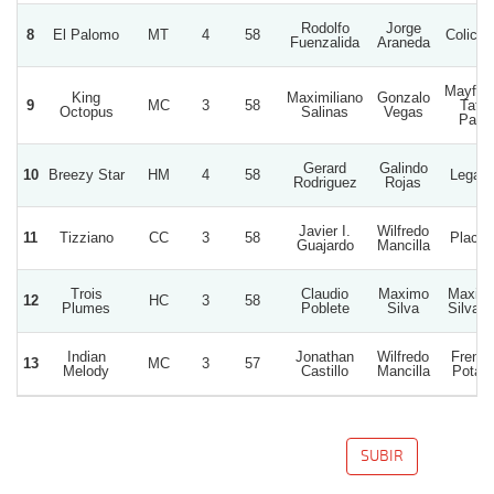
Rodolfo
Jorge
8
El Palomo
MT
4
58
Coliche
Fuenzalida
Araneda
Mayfer
King
Maximiliano
Gonzalo
9
MC
3
58
Tata
Octopus
Salinas
Vegas
Pato
Gerard
Galindo
10
Breezy Star
HM
4
58
Legac
Rodriguez
Rojas
Javier I.
Wilfredo
11
Tizziano
CC
3
58
Placill
Guajardo
Mancilla
Trois
Claudio
Maximo
Maxim
12
HC
3
58
Plumes
Poblete
Silva
Silva D
Indian
Jonathan
Wilfredo
Frenc
13
MC
3
57
Melody
Castillo
Mancilla
Potato
SUBIR