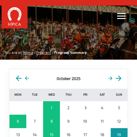
You are at:
Home
Program
Program Summary
October 2025
MON
TUE
WED
THU
FRI
SAT
SUN
1
2
3
4
5
6
7
8
9
10
11
12
13
14
15
16
17
18
19