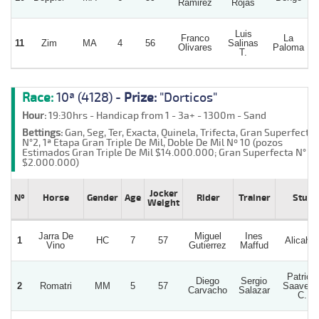
Ramirez
Rojas
Luis
Franco
La
11
Zim
MA
4
56
Salinas
Olivares
Paloma
T.
Race:
10ª (4128) -
Prize:
"Dorticos"
Hour:
19:30hrs - Handicap from 1 - 3a+ - 1300m - Sand
Bettings:
Gan, Seg, Ter, Exacta, Quinela, Trifecta, Gran Superfecta
N°2, 1ª Etapa Gran Triple De Mil, Doble De Mil Nº 10 (pozos
Estimados Gran Triple De Mil $14.000.000; Gran Superfecta N° 2
$2.000.000)
Jocker
Nº
Horse
Gender
Age
Rider
Trainer
Stud
Weight
Jarra De
Miguel
Ines
1
HC
7
57
Alicahu
Vino
Gutierrez
Maffud
Patricio
Diego
Sergio
2
Romatri
MM
5
57
Saavedr
Carvacho
Salazar
C.