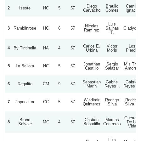
Diego
Braulio
Camila
2
Izeste
HC
5
57
Carvacho
Gomez
Ignacio
Luis
Nicolas
3
Ramblinrose
HC
6
57
Salinas
Gladycita
Ramirez
T.
Carlos E.
Victor
Los
4
By Tintinella
HA
4
57
Urbina
Moris
Pierola
Jonathan
Sergio
Mis Tres
5
La Ballota
HC
5
57
Castillo
Salazar
Amores
Sebastian
Gabriel
Gabriel
6
Regalito
CM
9
57
Marin
Reyes I.
Reyes G.
Wladimir
Rodrigo
Rodrigo
7
Japoneitor
CC
5
57
Quinteros
Silva
Silva S.
Guerrero
Bruno
Cristian
Marcos
8
MC
4
57
De La
Salvaje
Bobadilla
Contreras
Vida
Luis