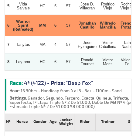
Vida
Jose D.
Rodrigo
Rodrigo
5
HC
5
57
Salvaje
Villagran
Viejo
Viejo S.
Warrior
Jonathan
Wilfredo
French
6
Spirit
MM
6
57
Castillo
Mancilla
Potato
(Retreated)
Jose
Victor
Tata
7
Tanytus
MA
4
57
Eyzaguirre
Caballeria
Nacho
Ronald
Victor
Valor Y
8
Laytana
HC
6
57
Fournet
Moris
Fe
Race:
4ª (4122) -
Prize:
"Deep Fox"
Hour:
16:30hrs - Handicap from 4 al 3 - 3a+ - 1100m - Sand
Bettings:
Ganador, Segundo, Tercero, Exacta, Quinela, Trifecta,
Superfecta, 1ª Etapa Triple Nº 2 De $1.000, Doble De Mil Nº 4 (poz
Estimado Triple Nº 2 De $1.000 $8.000.000)
Jocker
Nº
Horse
Gender
Age
Rider
Trainer
Stu
Weight