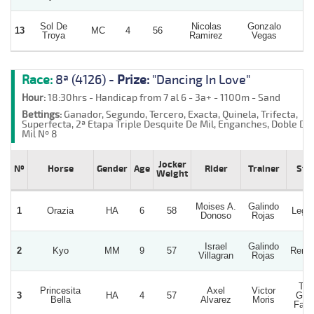
Sol De
Nicolas
Gonzalo
13
MC
4
56
Mb
Troya
Ramirez
Vegas
Race:
8ª (4126) -
Prize:
"Dancing In Love"
Hour:
18:30hrs - Handicap from 7 al 6 - 3a+ - 1100m - Sand
Bettings:
Ganador, Segundo, Tercero, Exacta, Quinela, Trifecta,
Superfecta, 2ª Etapa Triple Desquite De Mil, Enganches, Doble De
Mil Nº 8
Jocker
Nº
Horse
Gender
Age
Rider
Trainer
Stu
Weight
Moises A.
Galindo
1
Orazia
HA
6
58
Lega
Donoso
Rojas
Israel
Galindo
2
Kyo
MM
9
57
Renai
Villagran
Rojas
The
Princesita
Axel
Victor
3
HA
4
57
Goo
Bella
Alvarez
Moris
Fath