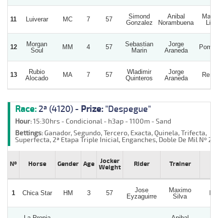
Simond
Anibal
Mam
11
Luiverar
MC
7
57
Gonzalez
Norambuena
Lila
Morgan
Sebastian
Jorge
12
MM
4
57
Pompi
Soul
Marin
Araneda
Rubio
Wladimir
Jorge
13
MA
7
57
Renit
Alocado
Quinteros
Araneda
Race:
2ª (4120) -
Prize:
"Despegue"
Hour:
15:30hrs - Condicional - h3ap - 1100m - Sand
Bettings:
Ganador, Segundo, Tercero, Exacta, Quinela, Trifecta,
Superfecta, 2ª Etapa Triple Inicial, Enganches, Doble De Mil Nº 2
Jocker
Nº
Horse
Gender
Age
Rider
Trainer
S
Weight
Jose
Maximo
1
Chica Star
HM
3
57
M 
Eyzaguirre
Silva
La Propia
Anibal