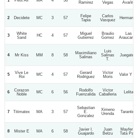
1
Petit Air
MA
4
58
Ramirez
Vegas
Avante
Felipe
Carlos
2
Decidete
MC
3
57
Hermanos
Tapia
Vasquez
White
Miguel
Braulio
Las
3
HC
4
57
Sand
Gutierrez
Gomez
Araucarias
Luis
Maximiliano
4
Mr Kiss
MM
8
58
Salinas
Juegatela
Salinas
T.
Vive Le
Gerard
Victor
5
MC
4
57
Valor Y Fe
Roi
Rodriguez
Moris
Corazon
Rodolfo
Victor
6
MC
6
56
Lelita
Noble
Fuenzalida
Caballeria
Sebastian
Ximeno
7
Titimatex
MA
3
57
E.
Tarantino
Urenda
Gonzalez
Javier I.
Juan
Mayfer Y
8
Mister E
MA
6
58
Guajardo
Belzu
Tata Pato