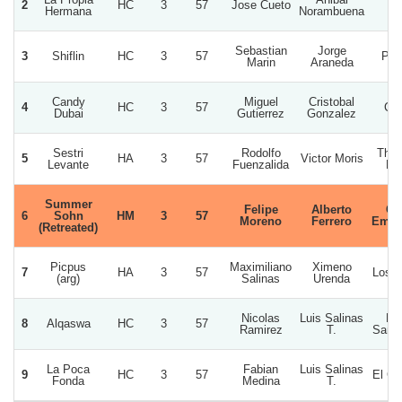
2
HC
3
57
Jose Cueto
J
Hermana
Norambuena
Sebastian
Jorge
3
Shiflin
HC
3
57
Pom
Marin
Araneda
Candy
Miguel
Cristobal
4
HC
3
57
Cha
Dubai
Gutierrez
Gonzalez
Sestri
Rodolfo
The
5
HA
3
57
Victor Moris
Levante
Fuenzalida
Fa
Summer
Felipe
Alberto
Ch
6
Sohn
HM
3
57
Moreno
Ferrero
Empe
(Retreated)
Picpus
Maximiliano
Ximeno
7
HA
3
57
Los 
(arg)
Salinas
Urenda
Nicolas
Luis Salinas
Ra
8
Alqaswa
HC
3
57
Ramirez
T.
Sanc
La Poca
Fabian
Luis Salinas
9
HC
3
57
El Ga
Fonda
Medina
T.