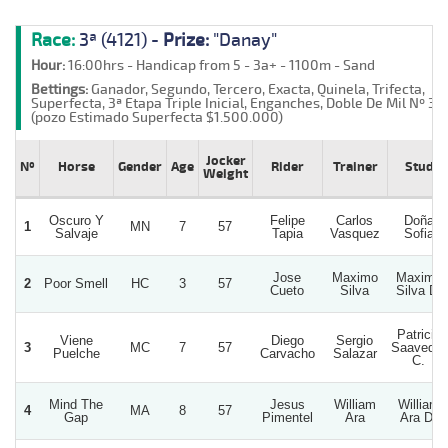
Race:
3ª (4121) -
Prize:
"Danay"
Hour:
16:00hrs - Handicap from 5 - 3a+ - 1100m - Sand
Bettings:
Ganador, Segundo, Tercero, Exacta, Quinela, Trifecta,
Superfecta, 3ª Etapa Triple Inicial, Enganches, Doble De Mil Nº 3
(pozo Estimado Superfecta $1.500.000)
Jocker
Nº
Horse
Gender
Age
Rider
Trainer
Stud
Weight
Oscuro Y
Felipe
Carlos
Doña
1
MN
7
57
Salvaje
Tapia
Vasquez
Sofia
Jose
Maximo
Maximo
2
Poor Smell
HC
3
57
Cueto
Silva
Silva D.
Patricio
Viene
Diego
Sergio
3
MC
7
57
Saavedra
Puelche
Carvacho
Salazar
C.
Mind The
Jesus
William
William
4
MA
8
57
Gap
Pimentel
Ara
Ara D.