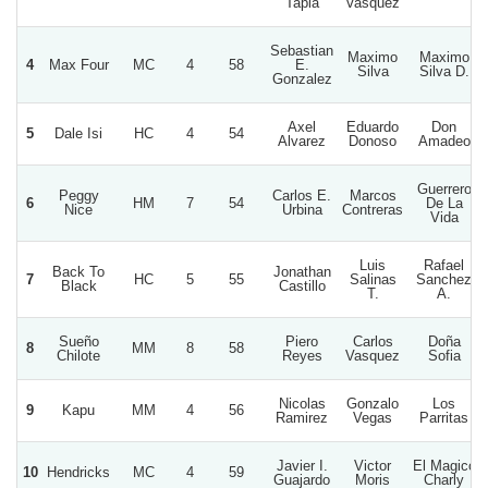
Tapia
Vasquez
Sebastian
Maximo
Maximo
4
Max Four
MC
4
58
E.
Silva
Silva D.
Gonzalez
Axel
Eduardo
Don
5
Dale Isi
HC
4
54
Alvarez
Donoso
Amadeo
Guerrero
Peggy
Carlos E.
Marcos
6
HM
7
54
De La
Nice
Urbina
Contreras
Vida
Luis
Rafael
Back To
Jonathan
7
HC
5
55
Salinas
Sanchez
Black
Castillo
T.
A.
Sueño
Piero
Carlos
Doña
8
MM
8
58
Chilote
Reyes
Vasquez
Sofia
Nicolas
Gonzalo
Los
9
Kapu
MM
4
56
Ramirez
Vegas
Parritas
Javier I.
Victor
El Magico
10
Hendricks
MC
4
59
Guajardo
Moris
Charly