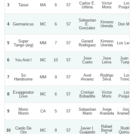
Carlos E.
Victor
Los
3
Taisei
MA
6
57
Urbina
Moris
Psiquico
Sebastian
Ximeno
4
Germanicus
MC
6
57
E.
Don Mari
Urenda
Gonzalez
Super
Gerard
Ximeno
5
MM
7
57
Los Leon
Tango (arg)
Rodriguez
Urenda
Jose
Jose
Juan D
6
You And I
MC
10
57
Cueto
Leiva
Turquia
So
Axel
Rodrigo
Los
7
MM
9
57
Handsome
Alvarez
Silva
Troncos
Exaggerator
Cristian
Victor
Los
8
MC
6
57
Love
Bobadilla
Moris
Psiquico
Mono
Sebastian
Jorge
Jorge
9
CA
5
57
Monin
Marin
Araneda
Araneda 
Rafael
Cardo De
Javier I.
Rodrigo
10
MC
8
57
Bernal
Oro
Guajardo
Quiroz S