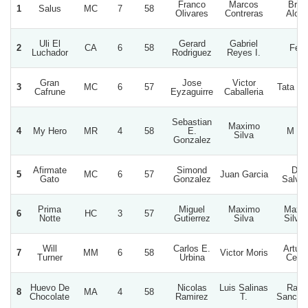
Franco
Marcos
Brun
1
Salus
MC
7
58
Olivares
Contreras
Alon
Uli El
Gerard
Gabriel
2
CA
6
58
Ferr
Luchador
Rodriguez
Reyes I.
Gran
Jose
Victor
3
MC
6
57
Tata N
Cafrune
Eyzaguirre
Caballeria
Sebastian
Maximo
4
My Hero
MR
4
58
E.
M S 
Silva
Gonzalez
Afirmate
Simond
Don
5
MC
6
57
Juan Garcia
Gato
Gonzalez
Salva
Prima
Miguel
Maximo
Maxi
6
HC
3
57
Notte
Gutierrez
Silva
Silva 
Will
Carlos E.
Arturo
7
MM
6
58
Victor Moris
Turner
Urbina
Cecil
Huevo De
Nicolas
Luis Salinas
Rafae
8
MA
4
58
Chocolate
Ramirez
T.
Sanche