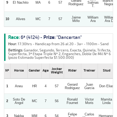
Gerard
Manchas
9
El Nachito
MA
6
57
Salinas
Rodriguez
Negras
T.
Jaime
William
William
10
Alives
MC
7
57
Miño
Ara
Ara D.
Race:
6ª (4124) -
Prize:
"Dancertan"
Hour:
17:30hrs - Handicap from 26 al 20 - 3a+ - 1100m - Sand
Bettings:
Ganador, Segundo, Tercero, Exacta, Quinela, Trifecta,
Superfecta, 3ª Etapa Triple Nº 2, Enganches, Doble De Mil Nº 6
(pozo Estimado Superfecta $1.500.000)
Jocker
Nº
Horse
Gender
Age
Rider
Trainer
Stud
Weight
Gerard
Juan
1
Aneu
HR
4
57
Don Elias
Rodriguez
Garcia
Soto De
Ronald
Victor
Mamita
2
MC
7
56
Angol
Fournet
Moris
Linda
Felipe
Carlos
3
Nakba
MM
6
54
Hermanos