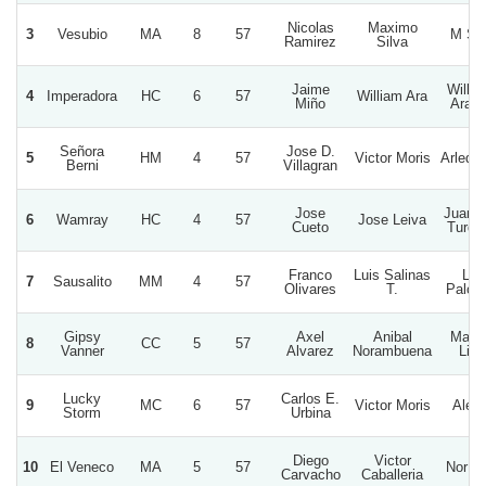
Nicolas
Maximo
3
Vesubio
MA
8
57
M S 
Ramirez
Silva
Jaime
Willia
4
Imperadora
HC
6
57
William Ara
Miño
Ara D
Señora
Jose D.
5
HM
4
57
Victor Moris
Arlequi
Berni
Villagran
Jose
Juan 
6
Wamray
HC
4
57
Jose Leiva
Cueto
Turqu
Franco
Luis Salinas
La
7
Sausalito
MM
4
57
Olivares
T.
Palom
Gipsy
Axel
Anibal
Mam
8
CC
5
57
Vanner
Alvarez
Norambuena
Lila
Lucky
Carlos E.
9
MC
6
57
Victor Moris
Alep
Storm
Urbina
Diego
Victor
10
El Veneco
MA
5
57
Nor S
Carvacho
Caballeria