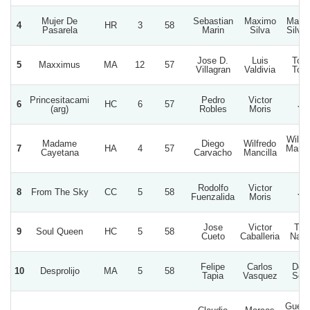
Mujer De
Sebastian
Maximo
Maxi
4
HR
3
58
Pasarela
Marin
Silva
Silva
Jose D.
Luis
Tole
5
Maxximus
MA
12
57
Villagran
Valdivia
Tole
Princesitacami
Pedro
Victor
6
HC
6
57
Js
(arg)
Robles
Moris
Wilfr
Madame
Diego
Wilfredo
7
HA
4
57
Manci
Cayetana
Carvacho
Mancilla
D.
Rodolfo
Victor
8
From The Sky
CC
5
58
Js
Fuenzalida
Moris
Jose
Victor
Tat
9
Soul Queen
HC
5
58
Cueto
Caballeria
Nac
Felipe
Carlos
Doñ
10
Desprolijo
MA
5
58
Tapia
Vasquez
Sofi
Guerr