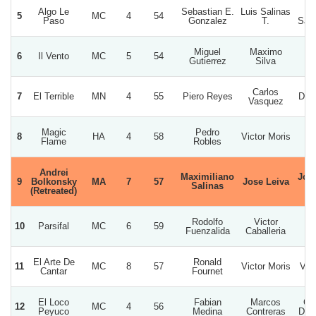
Algo Le
Sebastian E.
Luis Salinas
R
5
MC
4
54
Paso
Gonzalez
T.
San
Miguel
Maximo
6
Il Vento
MC
5
54
M
Gutierrez
Silva
Carlos
7
El Terrible
MN
4
55
Piero Reyes
Doñ
Vasquez
Magic
Pedro
8
HA
4
58
Victor Moris
Flame
Robles
Andrei
Maximiliano
Jos
9
Bolkonsky
MA
7
57
Jose Leiva
Salinas
(Retreated)
Rodolfo
Victor
10
Parsifal
MC
6
59
La
Fuenzalida
Caballeria
El Arte De
Ronald
11
MC
8
57
Victor Moris
Val
Cantar
Fournet
El Loco
Fabian
Marcos
Gu
12
MC
4
56
Peyuco
Medina
Contreras
De 