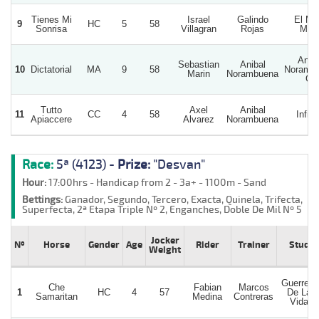
Tienes Mi
Israel
Galindo
El Me
9
HC
5
58
Sonrisa
Villagran
Rojas
Mer
Aniba
Sebastian
Anibal
10
Dictatorial
MA
9
58
Noramb
Marin
Norambuena
G.
Tutto
Axel
Anibal
11
CC
4
58
Infini
Apiaccere
Alvarez
Norambuena
Race:
5ª (4123) -
Prize:
"Desvan"
Hour:
17:00hrs - Handicap from 2 - 3a+ - 1100m - Sand
Bettings:
Ganador, Segundo, Tercero, Exacta, Quinela, Trifecta,
Superfecta, 2ª Etapa Triple Nº 2, Enganches, Doble De Mil Nº 5
Jocker
Nº
Horse
Gender
Age
Rider
Trainer
Stud
Weight
Guerrero
Che
Fabian
Marcos
1
HC
4
57
De La
Samaritan
Medina
Contreras
Vida