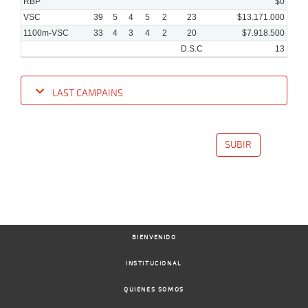
RBP
$0
VSC
39
5
4
5
2
23
$13.171.000
1100m-VSC
33
4
3
4
2
20
$7.918.500
D.S.C
13
LAST CAMPAINS
Date
Turf
Distance
Index
Time
Distance
Ret
Type
Pº
Weigh
SUBIR
06-
13 al
10-
VS
1100m
1:08:31
3/4
3,1
Hand.
2º
515k/5
8
2025
15-
18 al
09-
VS
1100m
1:08:60
6 1/2
43,8
Hand.
7º
517k/5
12
2025
BIENVENIDO
07-
14 al
09-
VS
1100m
1:07:95
14 1/2
13,0
Hand.
11º
515k/5
10
INSTITUCIONAL
2025
QUIENES SOMOS