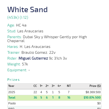
White Sand
18-
08-
VS
1100m
1:08:25
1
2,4
Cond.
2º
510k/54
2025
(453k) (I:12)
Age:
HC 4a
06-
08-
VS
1100m
1:07:60
5 3/4
4,8
Cond.
2º
508k/53
Stud:
Las Araucarias
2025
Parents:
Dubai Sky y Whisper Gently por High
Chaparral
21-
07-
VS
1100m
1:09:79
3/4
4,5
Cond.
3º
508k/57
Haras:
H. Las Araucarias
2025
Trainer:
Braulio Gomez. 22v
Rider:
Miguel Gutierrez
9c 31ch 3v
07-
07-
VS
1100m
1:09:30
8
2,8
Cond.
4º
509k/57
Weight:
57k
2025
Equipment:
-
Prizes
Year
CC
1º
2º
3º
4º
NT
Prize ($)
2025
22
4
5
1
5
7
$8.369.500
Total
36
5
6
1
8
16
$10.874.500
Pasto
$0
RBP
$0