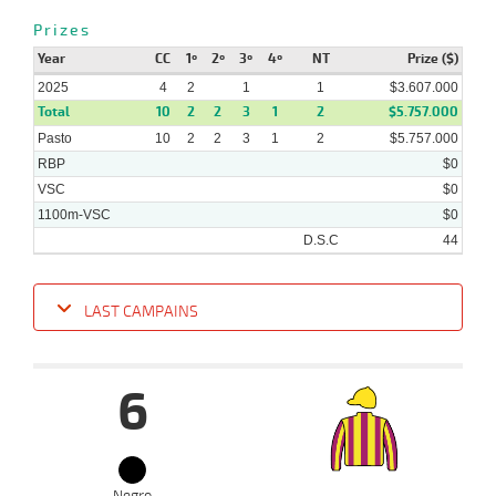
Prizes
Year
CC
1º
2º
3º
4º
NT
Prize ($)
2025
4
2
1
1
$3.607.000
Total
10
2
2
3
1
2
$5.757.000
Pasto
10
2
2
3
1
2
$5.757.000
RBP
$0
VSC
$0
1100m-VSC
$0
D.S.C
44
LAST CAMPAINS
Date
Turf
Distance
Index
Time
Distance
Ret
Type
Pº
Weigh
6
05-
20 al
09-
CHS
1300m
1:14:94
4 1/2
6,3
Hand.
5º
449k/5
13
2025
08-
Negro
10 al