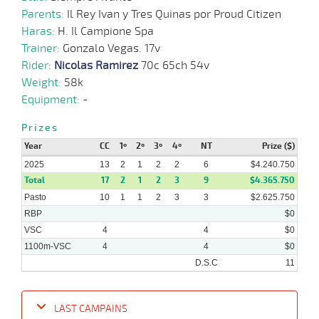
Parents:
Il Rey Ivan y Tres Quinas por Proud Citizen
Haras:
H. Il Campione Spa
Trainer:
Gonzalo Vegas. 17v
Rider:
Nicolas Ramirez
70c 65ch 54v
Weight:
58k
Equipment:
-
Prizes
Year
CC
1º
2º
3º
4º
NT
Prize ($)
2025
13
2
1
2
2
6
$4.240.750
Total
17
2
1
2
3
9
$4.365.750
Pasto
10
1
1
2
3
3
$2.625.750
RBP
$0
VSC
4
4
$0
1100m-VSC
4
4
$0
D.S.C
11
LAST CAMPAINS