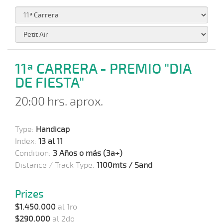
11ª CARRERA - PREMIO "DIA
DE FIESTA"
20:00 hrs. aprox.
Type:
Handicap
Index:
13 al 11
Condition:
3 Años o más (3a+)
Distance / Track Type:
1100mts / Sand
Prizes
$1.450.000
al 1ro
$290.000
al 2do