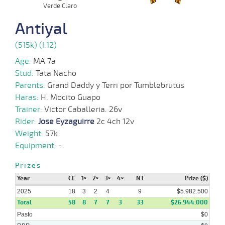
30-
Verde Claro
08-
HCH
1000m
0:57:75
2 1/4
11,7
Cond.
2º
432k/5
2025
Antiyal
13-
(515k) (I:12)
08-
VS
1100m
1:10:45
5
3,4
Cond.
7º
440k/5
2025
Age:
MA 7a
Stud:
Tata Nacho
06-
08-
VS
1100m
1:07:60
13 3/4
6,3
Cond.
7º
436k/5
Parents:
Grand Daddy y Terri por Tumblebrutus
2025
Haras:
H. Mocito Guapo
Trainer:
Victor Caballeria. 26v
23-
07-
VS
1100m
1:10:65
1 1/4
9,1
Cond.
3º
440k/5
Rider:
Jose Eyzaguirre
2c 4ch 12v
2025
Weight:
57k
Equipment:
-
07-
07-
VS
1100m
1:09:47
8 3/4
74,9
Cond.
4º
445k/5
2025
Prizes
Year
CC
1º
2º
3º
4º
NT
Prize ($)
2025
18
3
2
4
9
$5.982.500
Total
58
8
7
7
3
33
$26.944.000
Pasto
$0