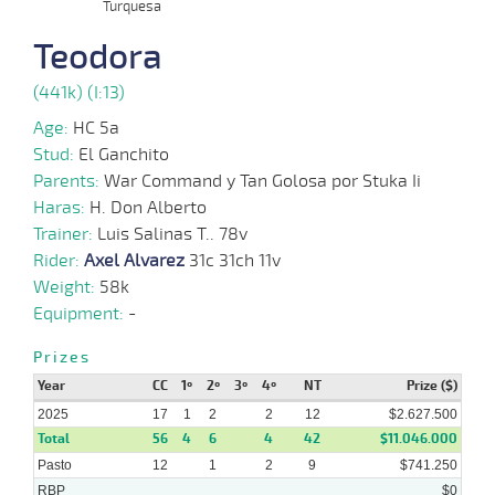
Turquesa
29-
17 al
09-
VS
1100m
1:08:66
4 3/4
10,6
Hand.
5º
461k
Teodora
11
2025
(441k) (I:13)
03-
21 al
05-
HCH
1200m
1:11:71
27 1/2
175,3
Hand.
15º
450k
Age:
HC 5a
18
2025
Stud:
El Ganchito
Parents:
War Command y Tan Golosa por Stuka Ii
28-
31 al
03-
CHS
1200m
1:11:04
11 3/4
83,5
Hand.
12º
453k
Haras:
H. Don Alberto
23
2025
Trainer:
Luis Salinas T.. 78v
Rider:
Axel Alvarez
31c 31ch 11v
24-
29 al
03-
CHS
1200m
1:10:58
16 1/4
76
Hand.
8º
453k
Weight:
58k
21
2025
Equipment:
-
Prizes
16-
28 al
03-
CHS
1200m
1:11:00
13 1/4
109
Hand.
10º
449k
19
Year
2025
CC
1º
2º
3º
4º
NT
Prize ($)
2025
17
1
2
2
12
$2.627.500
Total
56
4
6
4
42
$11.046.000
Pasto
12
1
2
9
$741.250
RBP
$0