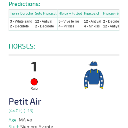
Predictions:
Tierra Derecha
Solo Hipica.cl
Hípica y Futbol
Hipicos.cl
Hipicavirtual
3
- White sand
12
- Antiyal
5
- Vive le roi
12
- Antiyal
2
- Decidete
2
- Decidete
2
- Decidete
4
- Mr kiss
4
- Mr kiss
12
- Antiyal
HORSES:
1
Rojo
Petit Air
(440k) (I:13)
Age:
MA 4a
Stud:
Siempre Avante