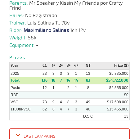
Parents:
Mr Speaker y Kissin My Friends por Crafty
Frind
Haras:
No Registrado
Trainer:
27-
Luis Salinas T.. 78v
10 al
08-
VS
1200m
1:14:69
2 1/4
7,2
Hand.
2º
456k/5
6
Rider:
2025
Maximiliano Salinas
1ch 12v
Weight:
58k
Equipment:
-
18-
08-
VS
1200m
1:15:10
6 3/4
23,5
Clasi.
6º
460k/5
Prizes
2025
Year
CC
1º
2º
3º
4º
NT
Prize ($)
2025
23
3
3
3
1
13
$5.835.000
Total
136
18
7
14
14
83
$54.722.000
06-
10 al
08-
VS
1400m
1:25:72
22,6
Hand.
1º
465k/5
5
Pasto
12
1
2
1
8
$2.555.000
2025
RBP
$0
VSC
73
9
4
8
3
49
$17.608.000
1100m-VSC
62
8
4
7
3
40
$15.465.000
D.S.C
13
LAST CAMPAINS