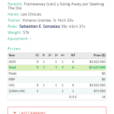
2025
Parents:
Flameaway (can) y Going Away por Seeking
The Dia
Haras:
Las Chilcas
Trainer:
Ximeno Urenda. 1c 14ch 33v
15-
11 al
09-
VS
1100m
1:08:54
5 1/2
5,4
Hand.
6º
516k/
Rider:
Sebastian E. Gonzalez
8
39c 43ch 37v
2025
Weight:
57k
Equipment:
-
07-
09-
VS
1100m
9 al 8
1:09:02
1
9,8
Hand.
2º
515k/
Prizes
2025
Year
CC
1º
2º
3º
4º
NT
Prize ($)
2025
9
1
1
1
6
$2.622.500
Total
9
1
1
1
6
$2.622.500
13-
10 al
08-
VS
1100m
1:09:06
14 1/4
22,0
Hand.
12º
518k/
7
Pasto
$0
2025
RBP
$0
VSC
9
1
1
1
6
$2.622.500
1100m-VSC
2
1
1
$72.500
D.S.C
18
LAST CAMPAINS