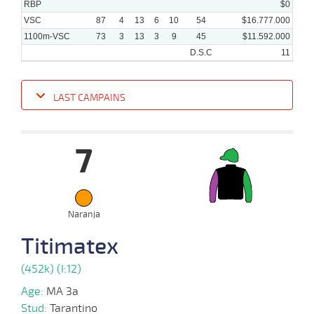
RBP
$0
VSC
87
4
13
6
10
54
$16.777.000
1100m-VSC
73
3
13
3
9
45
$11.592.000
D.S.C
11
LAST CAMPAINS
Date
Turf
Distance
Index
Time
Distance
Ret
Type
Pº
Weig
7
08-
19 al
10-
VS
1100m
1:08:45
3 1/4
7,4
Hand.
6º
516k/
11
2025
Naranja
01-
Titimatex
12 al
10-
VS
1100m
1:08:44
1/2 PCZ
3,7
Hand.
2º
518k/
9
2025
(452k) (I:12)
Age:
MA 3a
24-
Stud:
Tarantino
09-
VS
1100m
8 al 8
1:08:58
2,1
Hand.
1º
515k/