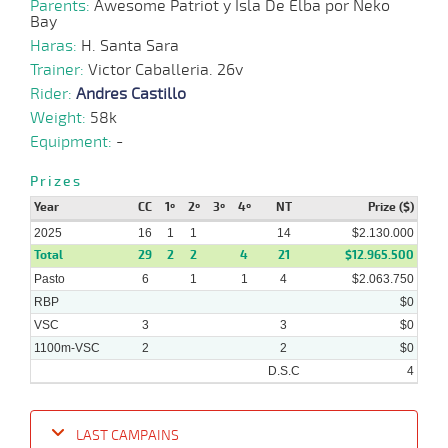
Parents:
Awesome Patriot y Isla De Elba por Neko
Bay
Haras:
H. Santa Sara
25-
17 al
Trainer:
07-
CHS
Victor Caballeria. 26v
1000m
0:59:55
8 3/4
15,8
Hand.
12º
441k/5
14
2025
Rider:
Andres Castillo
Weight:
58k
Equipment:
-
27-
12 al
06-
CHS
1000m
0:59:52
6
32,5
Hand.
11º
440k/5
Prizes
10
2025
Year
CC
1º
2º
3º
4º
NT
Prize ($)
2025
16
1
1
14
$2.130.000
Total
29
2
2
4
21
$12.965.500
08-
13 al
Pasto
6
1
1
4
$2.063.750
06-
CHS
1000m
0:57:89
6
15,2
Hand.
11º
443k/5
8
2025
RBP
$0
VSC
3
3
$0
1100m-VSC
2
2
$0
D.S.C
4
LAST CAMPAINS