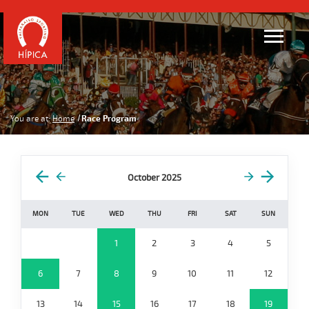
You are at:
Home
Race Program
October 2025
MON
TUE
WED
THU
FRI
SAT
SUN
1
2
3
4
5
6
7
8
9
10
11
12
13
14
15
16
17
18
19