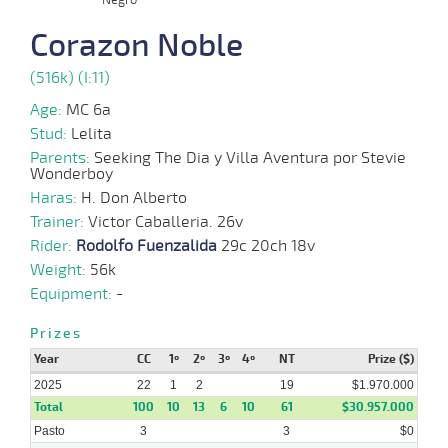
08-
CHS
1300m
1:18:47
2,6
Hand.
1º
450k/5
5
2025
Corazon Noble
(516k) (I:11)
25-
07-
CHS
1300m
9 al 3
1:17:43
2 1/2
1,8
Hand.
3º
449k/5
2025
Age:
MC 6a
Stud:
Lelita
Parents:
Seeking The Dia y Villa Aventura por Stevie
Wonderboy
14-
07-
CHS
1100m
1:05:08
2,4
Cond.
1º
451k/5
Haras:
2025
H. Don Alberto
Trainer:
Victor Caballeria. 26v
Rider:
Rodolfo Fuenzalida
29c 20ch 18v
15-
Weight:
56k
11-
CHS
1200m
1:09:37
6 1/2
3,2
Cond.
4º
459k/5
2024
Equipment:
-
Prizes
Year
CC
1º
2º
3º
4º
NT
Prize ($)
25-
10-
CHS
1200m
1:10:37
2 1/4
4,6
Cond.
2º
462k/5
2025
2024
22
1
2
19
$1.970.000
Total
100
10
13
6
10
61
$30.957.000
Pasto
3
3
$0