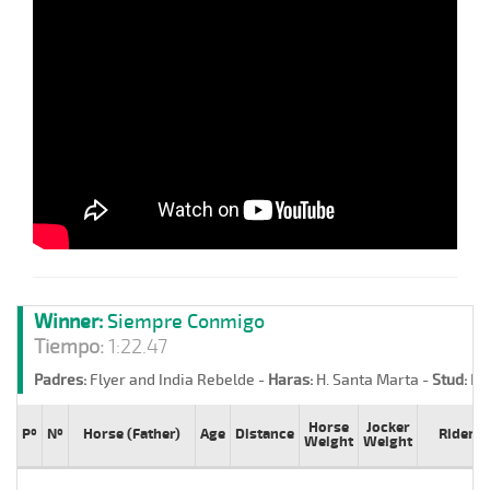
Winner:
Siempre Conmigo
Tiempo:
1:22.47
Padres:
Flyer and India Rebelde -
Haras:
H. Santa Marta -
Stud:
Ha
Horse
Jocker
Pº
Nº
Horse (Father)
Age
Distance
Rider
Weight
Weight