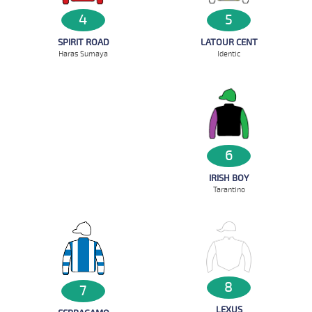
5
4
LATOUR CENT
SPIRIT ROAD
Identic
Haras Sumaya
6
IRISH BOY
Tarantino
8
7
LEXUS