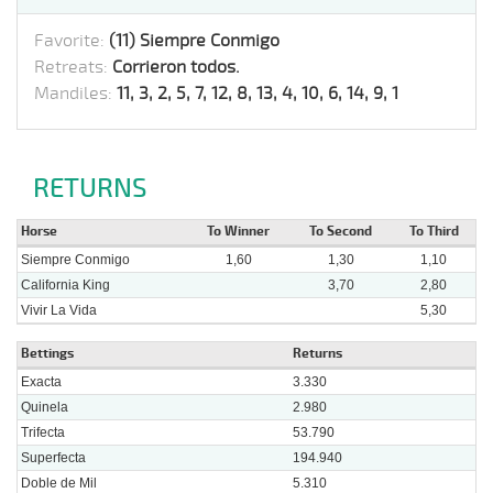
Favorite:
(11) Siempre Conmigo
Retreats:
Corrieron todos.
Mandiles:
11, 3, 2, 5, 7, 12, 8, 13, 4, 10, 6, 14, 9, 1
RETURNS
Horse
To Winner
To Second
To Third
Siempre Conmigo
1,60
1,30
1,10
California King
3,70
2,80
Vivir La Vida
5,30
Bettings
Returns
Exacta
3.330
Quinela
2.980
Trifecta
53.790
Superfecta
194.940
Doble de Mil
5.310