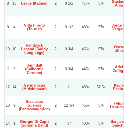
Gustavo
8
13
Lexus (Katmai)
2
8 1/2
477k
57k
Aros
Villa Fiorito
Jorge L.
9
4
2
9 1/2
480k
57k
(Tourist)
Vergara
Randwick
Oscar
10
10
Legend (Daddy
2
9 3/4
466k
57k
Ulloa
Long Legs)
Heimdall
Ariel
11
6
(California
2
9 3/4
445k
57k
Zuñiga
Chrome)
Germanicus
Kevin
12
14
2
11
480k
57.5k
(Midshipman)
Espina
Secuestra
Felipe
13
9
Sueños
2
12 3/4
456k
57k
Henriquez
(Fantasmagorico)
Giorgio Di Capri
Benjamin
14
1
2
37
430k
57k
(Sonoma Band)
Sancho