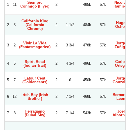
Siempre
Nicolas
1
11
2
485k
57k
Conmigo (Flyer)
Ramirez
California King
Hugo
2
3
(California
2
1 1/2
484k
57k
Ochoa
Chrome)
Vivir La Vida
Jorge
3
2
2
3 3/4
478k
57k
(Fantasmagorico)
Zuñiga
Spirit Road
Carlos
4
5
2
4 3/4
496k
57k
(Indian Trail)
Ortega
Latour Cent
Jorge
5
7
2
6
450k
57k
(Goldencents)
Gonzalez
Irish Boy (Irish
Bernardo
6
12
2
7 1/4
468k
57k
Brother)
Leon
Ferragamo
Joel
7
8
2
7 1/4
543k
57k
(Dubai Sky)
Albornoz