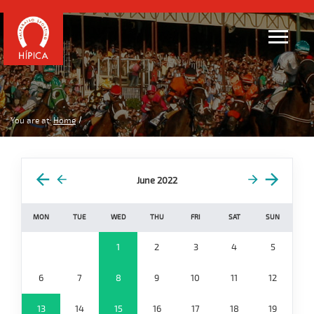
You are at:
Home
June 2022
MON
TUE
WED
THU
FRI
SAT
SUN
1
2
3
4
5
6
7
8
9
10
11
12
13
14
15
16
17
18
19