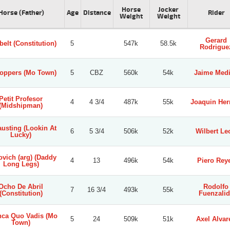
Horse
Jocker
Horse (Father)
Age
Distance
Rider
Weight
Weight
Gerard
belt (Constitution)
5
547k
58.5k
Rodrigue
oppers (Mo Town)
5
CBZ
560k
54k
Jaime Med
Petit Profesor
4
4 3/4
487k
55k
Joaquin Her
(Midshipman)
usting (Lookin At
6
5 3/4
506k
52k
Wilbert Le
Lucky)
vich (arg) (Daddy
4
13
496k
54k
Piero Rey
Long Legs)
Ocho De Abril
Rodolfo
7
16 3/4
493k
55k
(Constitution)
Fuenzalid
nca Quo Vadis (Mo
5
24
509k
51k
Axel Alvar
Town)