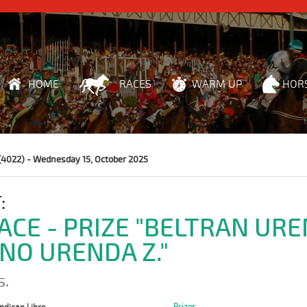
HOME
RACES
WARM UP
HOR
(4022) - Wednesday 15, October 2025
:
RACE - PRIZE "BELTRAN URE
NO URENDA Z."
s.
Prizes