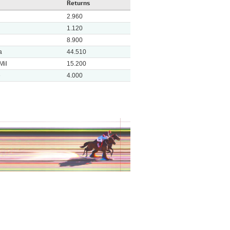
Returns
2.960
1.120
8.900
a
44.510
Mil
15.200
e
4.000