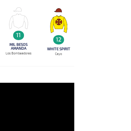
11
12
MIL BESOS
AMANDA
WHITE SPIRIT
Los Bombeadores
Cayo