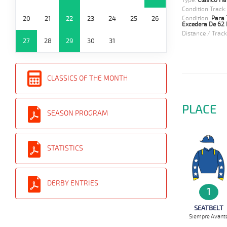
Type:
Clasico Ha
Condition Track
20
21
22
23
24
25
26
Condition:
Para 
Excedera De 62 
Distance / Track
27
28
29
30
31
CLASSICS OF THE MONTH
PLACE
SEASON PROGRAM
STATISTICS
DERBY ENTRIES
1
SEATBELT
Siempre Avant