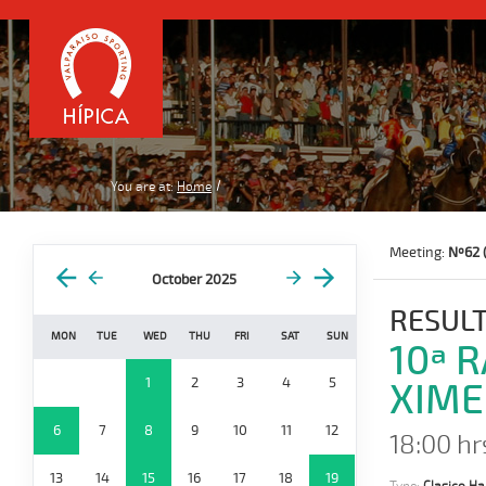
You are at:
Home
Meeting:
Nº62 
October 2025
RESULT
MON
TUE
WED
THU
FRI
SAT
SUN
10ª 
1
2
3
4
5
XIME
6
7
8
9
10
11
12
18:00 hr
13
14
15
16
17
18
19