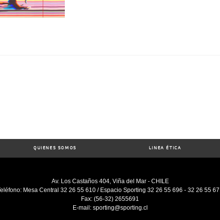
QUIENES SOMOS
LINEA ÉTICA
Av. Los Castaños 404, Viña del Mar - CHILE
eléfono: Mesa Central 32 26 55 610 / Espacio Sporting 32 26 55 696 - 32 26 55 6
Fax: (56-32) 2655691
E-mail: sporting@sporting.cl