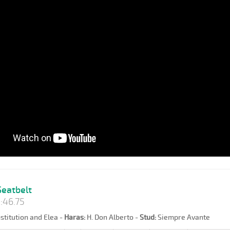
eatbelt
:46.75
titution and Elea -
Haras:
H. Don Alberto -
Stud:
Siempre Avante