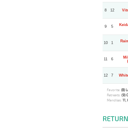
8
12
Vit
Keida
9
5
Rai
10
1
Mi
11
6
12
7
White
Favorite:
(8) 
Retreats:
(9) 
Mandiles:
11, 
RETURN