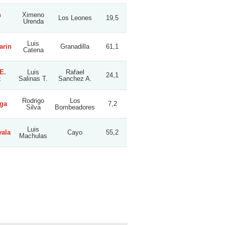
n
Ximeno
Los Leones
19,5
Urenda
Luis
arin
Granadilla
61,1
Catena
E.
Luis
Rafael
24,1
z
Salinas T.
Sanchez A.
Rodrigo
Los
ga
7,2
Silva
Bombeadores
Luis
yala
Cayo
55,2
Machulas