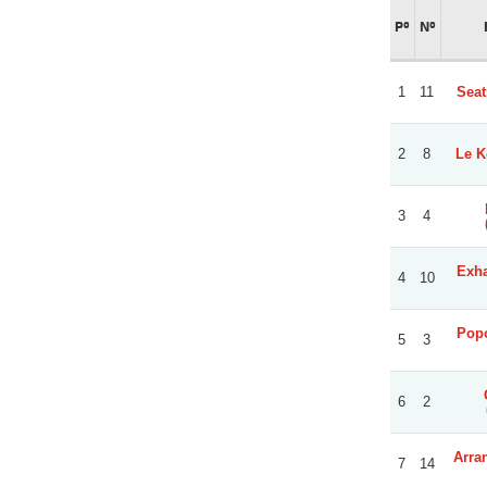
Pº
Nº
1
11
Seat
2
8
Le K
3
4
Exha
4
10
Popo
5
3
6
2
Arra
7
14