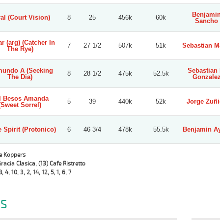
Benjami
ral (Court Vision)
8
25
456k
60k
Sancho
r (arg) (Catcher In
7
27 1/2
507k
51k
Sebastian M
The Rye)
mundo A (Seeking
Sebastian 
8
28 1/2
475k
52.5k
The Dia)
Gonzale
l Besos Amanda
5
39
440k
52k
Jorge Zuñi
(Sweet Sorrel)
 Spirit (Protonico)
6
46 3/4
478k
55.5k
Benjamin A
Le Koppers
Gracia Clasica, (13) Cafe Ristretto
8, 4, 10, 3, 2, 14, 12, 5, 1, 6, 7
S