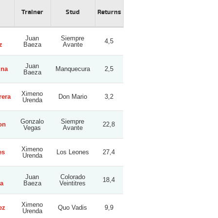
Trainer
Stud
Returns
Juan
Siempre
4,5
z
Baeza
Avante
Juan
ina
Manquecura
2,5
Baeza
Ximeno
rera
Don Mario
3,2
Urenda
Gonzalo
Siempre
on
22,8
Vegas
Avante
Ximeno
es
Los Leones
27,4
Urenda
Juan
Colorado
18,4
a
Baeza
Veintitres
Ximeno
ez
Quo Vadis
9,9
Urenda