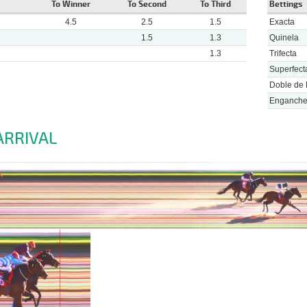
To Winner
To Second
To Third
Bettings
4.5
2.5
1.5
Exacta
1.5
1.3
Quinela
1.3
Trifecta
Superfect
Doble de 
Enganch
ARRIVAL