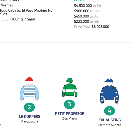
ndicap Libre
:
Normal
$4.500.000
to 1st
Todo Caballo. El Peso Maximo No
$900.000
to 2nd
Kilos
$450.000
to 3rd
 Type:
1700mts / Sand
$225.000
to 4th
Prize Pool:
$6.075.000
3
2
4
PETIT PROFESOR
LE KOPPERS
Don Mario
EXHAUSTING
Manquecura
e
Siempre Avante