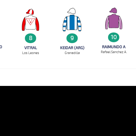
10
8
9
O
RAIMUNDO A
VITRAL
KEIDAR (ARG)
Rafael Sanchez A.
Los Leones
Granadilla