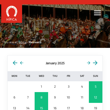
You are at:
Home
Retreats
January 2025
MON
TUE
WED
THU
FRI
SAT
SUN
1
2
3
4
5
6
7
8
9
10
11
12
13
14
15
16
17
18
19