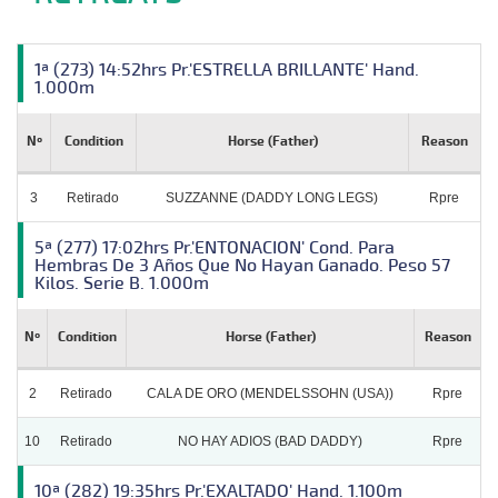
1ª (273) 14:52hrs Pr.'ESTRELLA BRILLANTE' Hand.
1.000m
Nº
Condition
Horse (Father)
Reason
3
Retirado
SUZZANNE (DADDY LONG LEGS)
Rpre
5ª (277) 17:02hrs Pr.'ENTONACION' Cond. Para
Hembras De 3 Años Que No Hayan Ganado. Peso 57
Kilos. Serie B. 1.000m
Nº
Condition
Horse (Father)
Reason
2
Retirado
CALA DE ORO (MENDELSSOHN (USA))
Rpre
10
Retirado
NO HAY ADIOS (BAD DADDY)
Rpre
10ª (282) 19:35hrs Pr.'EXALTADO' Hand. 1.100m