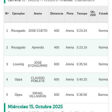
Carrera:
12 ª (4024) -
:
19:00hrs -
Premio:
"Chamantero"
Ult.
Nº
Ejemplar
Jinete
Distancia
Pista
Tiempo
Estado
200
1
Rezagado
JOSE CUETO
400
Arena
0.23.24
Normal
2
Rezagado
Aprendiz
400
Arena
0.23.19
Normal
JOSE
3
Louving
600
Arena
0.35.54
Normal
EYZAGUIRRE
CLAUDIO
4
Oppa
600
Arena
0.40.25
Normal
POBLETE
ISRAEL
5
Oppa
600
Arena
0.36.06
Barrosa
VILLAGRAN
Miércoles 15, Octubre 2025