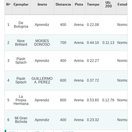
Ult.
Nº
Ejemplar
Jinete
Distancia
Pista
Tiempo
Estado
200
De
1
Aprendiz
400
Arena
0.22.08
Normal
Bolognia
Nine
MOISES
2
700
Arena
0.44.16
0.11.13
Normal
Brilliant
DONOSO
Flash
3
Aprendiz
400
Arena
0.22.27
Normal
Splach
Flash
GUILLERMO
4
600
Arena
0.37.72
Normal
Splach
A. PEREZ
La
5
Propia
Aprendiz
800
Arena
0.53.65
0.12.76
Normal
Hermana
Mi Gran
6
Aprendiz
400
Arena
0.23.32
Normal
Bichota