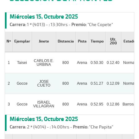
Miércoles 15, Octubre 2025
Carrera:
1 ª (4013) -
:
13:30hrs -
Premio:
"Che Copete"
Ult.
Nº
Ejemplar
Jinete
Distancia
Pista
Tiempo
Estado
200
CARLOS E.
1
Taisei
800
Arena
0.50.30
0.12.40
Normal
URBINA
JOSE
2
Gocce
800
Arena
0.51.27
0.12.09
Normal
CUETO
ISRAEL
3
Gocce
800
Arena
0.52.95
0.12.86
Barrosa
VILLAGRAN
Miércoles 15, Octubre 2025
Carrera:
2 ª (4014) -
:
14:00hrs -
Premio:
"Che Papita"