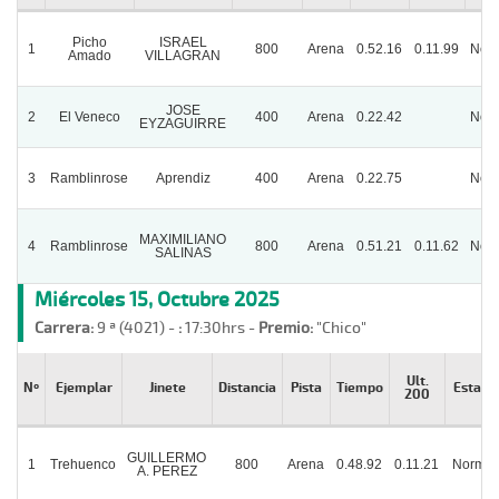
Picho
ISRAEL
1
800
Arena
0.52.16
0.11.99
Nor
Amado
VILLAGRAN
JOSE
2
El Veneco
400
Arena
0.22.42
Nor
EYZAGUIRRE
3
Ramblinrose
Aprendiz
400
Arena
0.22.75
Nor
MAXIMILIANO
4
Ramblinrose
800
Arena
0.51.21
0.11.62
Nor
SALINAS
Miércoles 15, Octubre 2025
Carrera:
9 ª (4021) -
:
17:30hrs -
Premio:
"Chico"
Ult.
Nº
Ejemplar
Jinete
Distancia
Pista
Tiempo
Estado
200
GUILLERMO
1
Trehuenco
800
Arena
0.48.92
0.11.21
Normal
A. PEREZ