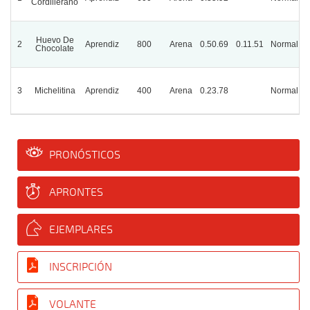
Cordillerano
Huevo De
2
Aprendiz
800
Arena
0.50.69
0.11.51
Normal
Chocolate
3
Michelitina
Aprendiz
400
Arena
0.23.78
Normal
P
PRONÓSTICOS
APRONTES
EJEMPLARES
INSCRIPCIÓN
VOLANTE