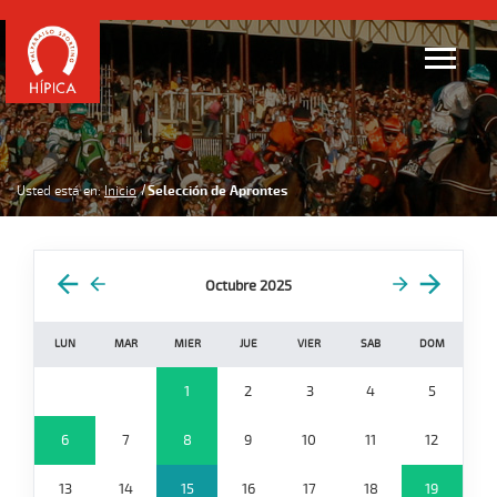
Usted está en:
Inicio
Selección de Aprontes
Octubre 2025
LUN
MAR
MIER
JUE
VIER
SAB
DOM
1
2
3
4
5
6
7
8
9
10
11
12
13
14
15
16
17
18
19