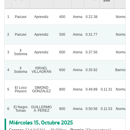
200
1
Paicavi
Aprendiz
400
Arena
0.22.38
Normal
2
Paicavi
Aprendiz
500
Arena
0.31.77
Normal
Il
3
Aprendiz
600
Arena
0.37.56
Normal
Sodoma
Il
ISRAEL
4
600
Arena
0.35.92
Barrosa
Sodoma
VILLAGRAN
El Loco
SIMOND
5
800
Arena
0.49.89
0.11.31
Normal
Peyuco
GONZALEZ
El Negro
GUILLERMO
6
800
Arena
0.50.56
0.11.53
Normal
Tomas
A. PEREZ
Miércoles 15, Octubre 2025