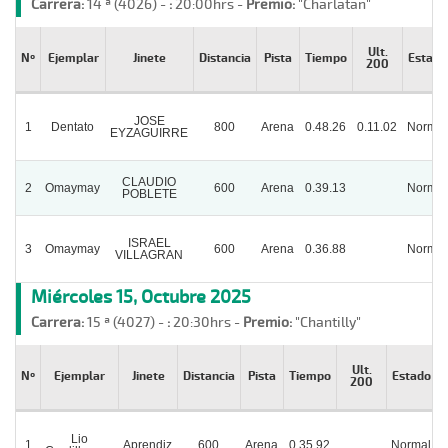
Carrera:
14 ª (4026) -
:
20:00hrs -
Premio:
"Charlatan"
Ult.
Nº
Ejemplar
Jinete
Distancia
Pista
Tiempo
Estado
200
JOSE
1
Dentato
800
Arena
0.48.26
0.11.02
Normal
EYZAGUIRRE
CLAUDIO
2
Omaymay
600
Arena
0.39.13
Normal
POBLETE
ISRAEL
3
Omaymay
600
Arena
0.36.88
Normal
VILLAGRAN
Miércoles 15, Octubre 2025
Carrera:
15 ª (4027) -
:
20:30hrs -
Premio:
"Chantilly"
Ult.
Nº
Ejemplar
Jinete
Distancia
Pista
Tiempo
Estado
200
Lio
1
Aprendiz
600
Arena
0.35.92
Normal