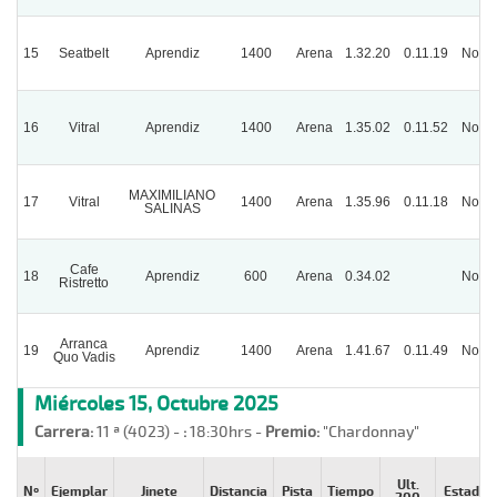
15
Seatbelt
Aprendiz
1400
Arena
1.32.20
0.11.19
Norm
16
Vitral
Aprendiz
1400
Arena
1.35.02
0.11.52
Norm
MAXIMILIANO
17
Vitral
1400
Arena
1.35.96
0.11.18
Norm
SALINAS
Cafe
18
Aprendiz
600
Arena
0.34.02
Norm
Ristretto
Arranca
19
Aprendiz
1400
Arena
1.41.67
0.11.49
Norm
Quo Vadis
Miércoles 15, Octubre 2025
Carrera:
11 ª (4023) -
:
18:30hrs -
Premio:
"Chardonnay"
Ult.
Nº
Ejemplar
Jinete
Distancia
Pista
Tiempo
Estado