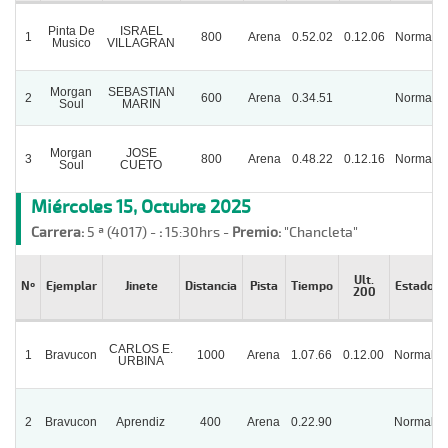
Pinta De
ISRAEL
1
800
Arena
0.52.02
0.12.06
Normal
Musico
VILLAGRAN
Morgan
SEBASTIAN
2
600
Arena
0.34.51
Normal
Soul
MARIN
Morgan
JOSE
3
800
Arena
0.48.22
0.12.16
Normal
Soul
CUETO
Miércoles 15, Octubre 2025
Carrera:
5 ª (4017) -
:
15:30hrs -
Premio:
"Chancleta"
Ult.
Nº
Ejemplar
Jinete
Distancia
Pista
Tiempo
Estado
200
CARLOS E.
1
Bravucon
1000
Arena
1.07.66
0.12.00
Normal
URBINA
2
Bravucon
Aprendiz
400
Arena
0.22.90
Normal