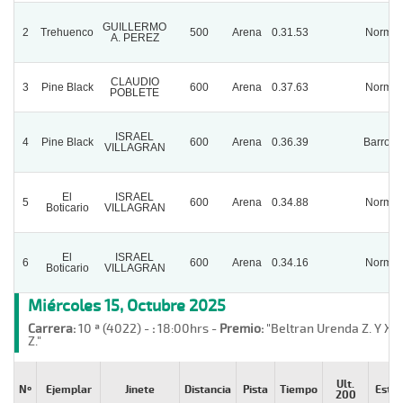
GUILLERMO
2
Trehuenco
500
Arena
0.31.53
Normal
A. PEREZ
CLAUDIO
3
Pine Black
600
Arena
0.37.63
Normal
POBLETE
ISRAEL
4
Pine Black
600
Arena
0.36.39
Barrosa
VILLAGRAN
El
ISRAEL
5
600
Arena
0.34.88
Normal
Boticario
VILLAGRAN
El
ISRAEL
6
600
Arena
0.34.16
Normal
Boticario
VILLAGRAN
Miércoles 15, Octubre 2025
Carrera:
10 ª (4022) -
:
18:00hrs -
Premio:
"Beltran Urenda Z. Y X
Z."
Ult.
Nº
Ejemplar
Jinete
Distancia
Pista
Tiempo
Esta
200