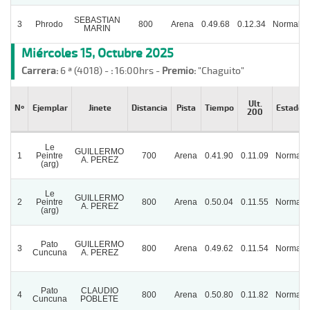
SEBASTIAN
3
Phrodo
800
Arena
0.49.68
0.12.34
Normal
MARIN
Miércoles 15, Octubre 2025
Carrera:
6 ª (4018) -
:
16:00hrs -
Premio:
"Chaguito"
Ult.
Nº
Ejemplar
Jinete
Distancia
Pista
Tiempo
Estado
200
Le
GUILLERMO
1
Peintre
700
Arena
0.41.90
0.11.09
Normal
A. PEREZ
(arg)
Le
GUILLERMO
2
Peintre
800
Arena
0.50.04
0.11.55
Normal
A. PEREZ
(arg)
Pato
GUILLERMO
3
800
Arena
0.49.62
0.11.54
Normal
Cuncuna
A. PEREZ
Pato
CLAUDIO
4
800
Arena
0.50.80
0.11.82
Normal
Cuncuna
POBLETE