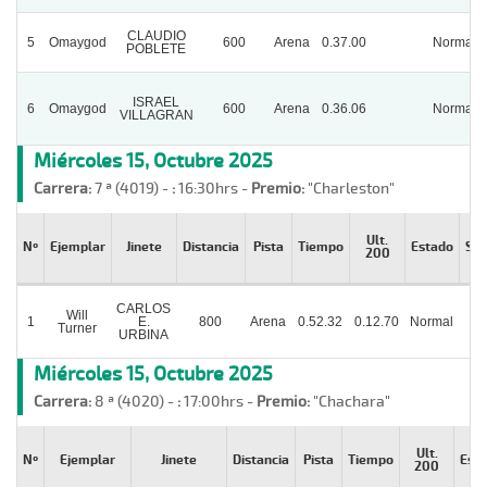
CLAUDIO
5
Omaygod
600
Arena
0.37.00
Normal
POBLETE
ISRAEL
6
Omaygod
600
Arena
0.36.06
Normal
VILLAGRAN
Miércoles 15, Octubre 2025
Carrera:
7 ª (4019) -
:
16:30hrs -
Premio:
"Charleston"
Ult.
Nº
Ejemplar
Jinete
Distancia
Pista
Tiempo
Estado
Sal
200
CARLOS
Will
1
E.
800
Arena
0.52.32
0.12.70
Normal
Turner
URBINA
Miércoles 15, Octubre 2025
Carrera:
8 ª (4020) -
:
17:00hrs -
Premio:
"Chachara"
Ult.
Nº
Ejemplar
Jinete
Distancia
Pista
Tiempo
Est
200