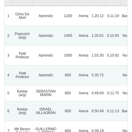
Ocho De
1
Aprendiz
1200
Arena
1.20.12
0.11.19
Barro
Abril
Popovich
2
Aprendiz
1400
Arena
1.35.62
0.10.93
Norm
(arg)
Petit
3
Aprendiz
1000
Arena
1.03.30
0.10.92
Norm
Profesor
Petit
4
Aprendiz
600
Arena
0.35.72
Norm
Profesor
Keidar
SEBASTIAN
5
800
Arena
0.49.69
0.11.75
Norm
(arg)
MARIN
Keidar
ISRAEL
6
800
Arena
0.50.49
0.12.13
Barro
(arg)
VILLAGRAN
Mil Besos
GUILLERMO
7
600
Arena
0.39.19
Norm