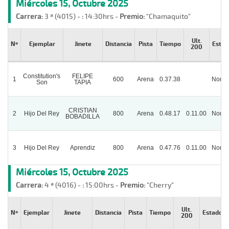
Miércoles 15, Octubre 2025
Carrera:
3 ª (4015) -
:
14:30hrs -
Premio:
"Chamaquito"
Ult.
Nº
Ejemplar
Jinete
Distancia
Pista
Tiempo
Estad
200
Constitution's
FELIPE
1
600
Arena
0.37.38
Norma
Son
TAPIA
CRISTIAN
2
Hijo Del Rey
800
Arena
0.48.17
0.11.00
Norma
BOBADILLA
3
Hijo Del Rey
Aprendiz
800
Arena
0.47.76
0.11.00
Norma
Miércoles 15, Octubre 2025
Carrera:
4 ª (4016) -
:
15:00hrs -
Premio:
"Cherry"
Ult.
Nº
Ejemplar
Jinete
Distancia
Pista
Tiempo
Estado
200