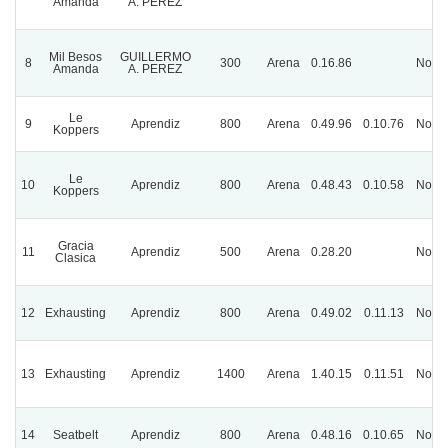
Amanda
A. PEREZ
Mil Besos
GUILLERMO
8
300
Arena
0.16.86
Norm
Amanda
A. PEREZ
Le
9
Aprendiz
800
Arena
0.49.96
0.10.76
Norm
Koppers
Le
10
Aprendiz
800
Arena
0.48.43
0.10.58
Norm
Koppers
Gracia
11
Aprendiz
500
Arena
0.28.20
Norm
Clasica
12
Exhausting
Aprendiz
800
Arena
0.49.02
0.11.13
Norm
13
Exhausting
Aprendiz
1400
Arena
1.40.15
0.11.51
Norm
14
Seatbelt
Aprendiz
800
Arena
0.48.16
0.10.65
Norm