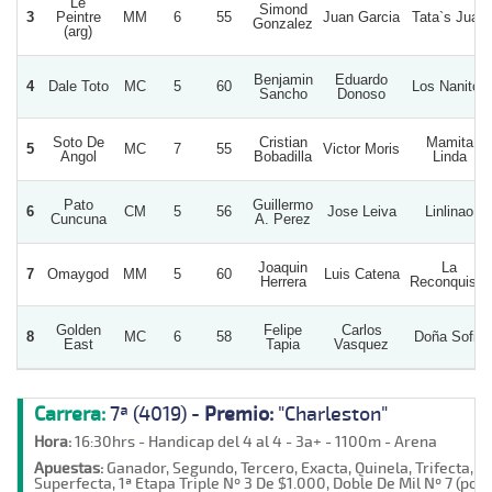
Le
Simond
3
Peintre
MM
6
55
Juan Garcia
Tata`s Juan
Gonzalez
(arg)
Benjamin
Eduardo
4
Dale Toto
MC
5
60
Los Nanitos
Sancho
Donoso
Soto De
Cristian
Mamita
5
MC
7
55
Victor Moris
Angol
Bobadilla
Linda
Pato
Guillermo
6
CM
5
56
Jose Leiva
Linlinao
Cuncuna
A. Perez
Joaquin
La
7
Omaygod
MM
5
60
Luis Catena
Herrera
Reconquista
Golden
Felipe
Carlos
8
MC
6
58
Doña Sofia
East
Tapia
Vasquez
Carrera:
7ª (4019) -
Premio:
"Charleston"
Hora:
16:30hrs - Handicap del 4 al 4 - 3a+ - 1100m - Arena
Apuestas:
Ganador, Segundo, Tercero, Exacta, Quinela, Trifecta,
Superfecta, 1ª Etapa Triple Nº 3 De $1.000, Doble De Mil Nº 7 (poz