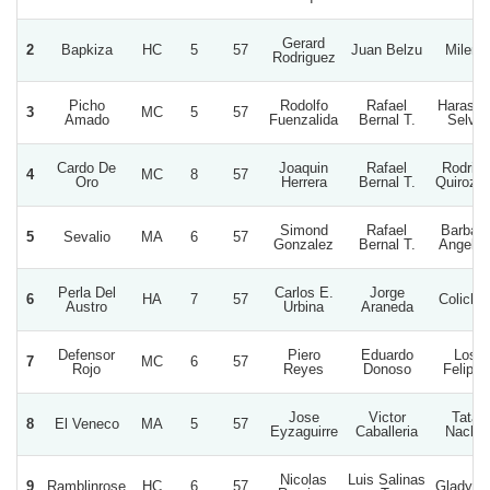
Gerard
2
Bapkiza
HC
5
57
Juan Belzu
Milena
Rodriguez
Picho
Rodolfo
Rafael
Haras L
3
MC
5
57
Amado
Fuenzalida
Bernal T.
Selva
Cardo De
Joaquin
Rafael
Rodrigo
4
MC
8
57
Oro
Herrera
Bernal T.
Quiroz S
Simond
Rafael
Barbara
5
Sevalio
MA
6
57
Gonzalez
Bernal T.
Angelic
Perla Del
Carlos E.
Jorge
6
HA
7
57
Coliche
Austro
Urbina
Araneda
Defensor
Piero
Eduardo
Los
7
MC
6
57
Rojo
Reyes
Donoso
Felipes
Jose
Victor
Tata
8
El Veneco
MA
5
57
Eyzaguirre
Caballeria
Nacho
Nicolas
Luis Salinas
9
Ramblinrose
HC
6
57
Gladycit