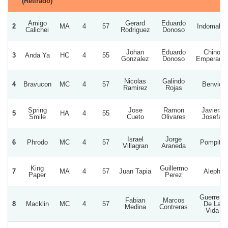
(Retirado)
Amigo
Gerard
Eduardo
2
MA
4
57
Indomable
Calichei
Rodriguez
Donoso
Johan
Eduardo
Chino
3
Anda Ya
HC
4
55
Gonzalez
Donoso
Emperador
Nicolas
Galindo
4
Bravucon
MC
4
57
Benvic
Ramirez
Rojas
Spring
Jose
Ramon
Javiera
5
HA
4
55
Smile
Cueto
Olivares
Josefa
Israel
Jorge
6
Phrodo
MC
4
57
Pompita
Villagran
Araneda
King
Guillermo
7
MA
4
57
Juan Tapia
Aleph
Paper
Perez
Guerrero
Fabian
Marcos
8
Macklin
MC
4
57
De La
Medina
Contreras
Vida