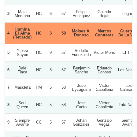
Mala
Felipe
Galindo
3
HC
6
57
Legacy
Memoria
Henriquez
Rojas
Ilumina
Moises A.
Marcos
Guerrero
4
El Alma
HC
3
58
Donoso
Contreras
De La Vid
(Retirado)
Yipssi
Rodolfo
5
HC
9
57
Victor Moris
El Tirol
Sayen
Fuenzalida
Dale
Benjamin
Eduardo
6
HC
3
57
Los Nanit
Flaca
Sancho
Donoso
Jose
Victor
Los
7
Mascleta
HM
5
58
Eyzaguirre
Caballeria
Calerano
Soul
Jose
Victor
8
HC
5
58
Tata Nach
Queen
Cueto
Caballeria
Siempre
Johan
Gonzalo
Siempre
9
CC
5
57
Avante
Gonzalez
Vegas
Avante