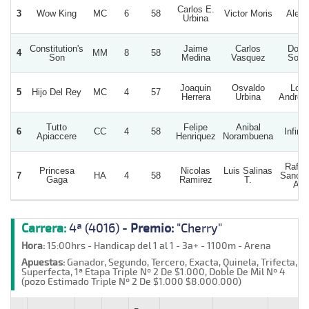
Carlos E.
3
Wow King
MC
6
58
Victor Moris
Aleph
Urbina
Constitution's
Jaime
Carlos
Doña
4
MM
8
58
Son
Medina
Vasquez
Sofia
Joaquin
Osvaldo
Los
5
Hijo Del Rey
MC
4
57
Herrera
Urbina
Andres
Tutto
Felipe
Anibal
6
CC
4
58
Infinit
Apiaccere
Henriquez
Norambuena
Rafae
Princesa
Nicolas
Luis Salinas
7
HA
4
58
Sanch
Gaga
Ramirez
T.
A.
Carrera:
4ª (4016) -
Premio:
"Cherry"
Hora:
15:00hrs - Handicap del 1 al 1 - 3a+ - 1100m - Arena
Apuestas:
Ganador, Segundo, Tercero, Exacta, Quinela, Trifecta,
Superfecta, 1ª Etapa Triple Nº 2 De $1.000, Doble De Mil Nº 4
(pozo Estimado Triple Nº 2 De $1.000 $8.000.000)