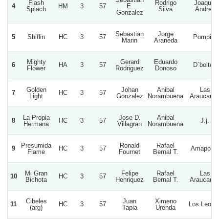
Flash
Rodrigo
Joaquin
4
HM
3
57
E.
Splach
Silva
Andres
Gonzalez
Sebastian
Jorge
5
Shiflin
HC
3
57
Pompita
Marin
Araneda
Mighty
Gerard
Eduardo
6
HA
3
57
D`bolton
Flower
Rodriguez
Donoso
Golden
Johan
Anibal
Las
7
HC
3
57
Light
Gonzalez
Norambuena
Araucaria
La Propia
Jose D.
Anibal
8
HC
3
57
J.j.
Hermana
Villagran
Norambuena
Presumida
Ronald
Rafael
9
HC
3
57
Amapolas
Flame
Fournet
Bernal T.
Mi Gran
Felipe
Rafael
Las
10
HC
3
57
Bichota
Henriquez
Bernal T.
Araucaria
Cibeles
Juan
Ximeno
11
HC
3
57
Los Leone
(arg)
Tapia
Urenda