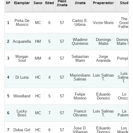
Peso
Nº
Ejemplar
Sexo
Edad
Jinete
Preparador
Stud
Jinete
The
Pinta De
Carlos E.
1
MC
6
57
Victor Moris
Good
Musico
Urbina
Father
Wladimir
Domingo
Domingo
2
Acquarella
HM
5
57
Quinteros
Matte
Matte D.
Morgan
Sebastian
Jorge
3
MM
4
57
Pompita
Soul
Marin
Araneda
Luis
Maximiliano
Luis Salinas
4
Di Luna
HC
4
57
Salinas
Salinas
T.
T.
Felipe
Eduardo
Lo
5
Woodland
HC
5
57
Moreno
Donoso
Orozco
Lucky
Franco
Luis Salinas
La
6
MC
7
57
Boss
Olivares
T.
Paloma
Jose D.
Eduardo
Los
7
Dubai Girl
HC
6
57
Villagran
Donoso
Mendez