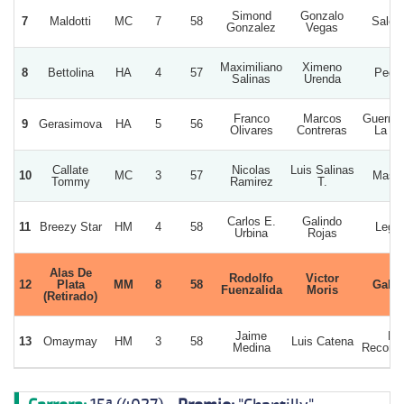
Simond
Gonzalo
7
Maldotti
MC
7
58
Salom
Gonzalez
Vegas
Maximiliano
Ximeno
8
Bettolina
HA
4
57
Pega
Salinas
Urenda
Franco
Marcos
Guerrer
9
Gerasimova
HA
5
56
Olivares
Contreras
La Vi
Callate
Nicolas
Luis Salinas
10
MC
3
57
Masai
Tommy
Ramirez
T.
Carlos E.
Galindo
11
Breezy Star
HM
4
58
Lega
Urbina
Rojas
Alas De
Rodolfo
Victor
12
Plata
MM
8
58
Galia
Fuenzalida
Moris
(Retirado)
Jaime
La
13
Omaymay
HM
3
58
Luis Catena
Medina
Reconqu