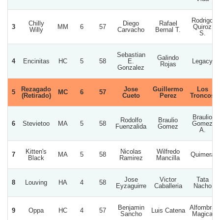
Rodrigo
Chilly
Diego
Rafael
3
MM
6
57
Quiroz
Willy
Carvacho
Bernal T.
S.
Sebastian
Galindo
4
Encinitas
HC
5
58
E.
Legacy
Rojas
Gonzalez
Rezagado
Jose
Guillermo
Los
5
MC
6
57
(Retirado)
Cueto
Perez
Troncos
Braulio
Rodolfo
Braulio
6
Stevietoo
MA
5
58
Gomez
Fuenzalida
Gomez
A.
Kitten's
Nicolas
Wilfredo
7
MA
5
58
Quimera
Black
Ramirez
Mancilla
Jose
Victor
Tata
8
Louving
HA
4
58
Eyzaguirre
Caballeria
Nacho
Benjamin
Alfombra
9
Oppa
HC
4
57
Luis Catena
Sancho
Magica