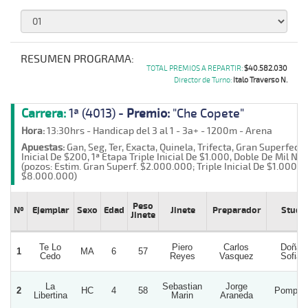
RESUMEN PROGRAMA:
TOTAL PREMIOS A REPARTIR:
$40.582.030
Director de Turno:
Italo Traverso N.
Carrera:
1ª (4013) -
Premio:
"Che Copete"
Hora:
13:30hrs - Handicap del 3 al 1 - 3a+ - 1200m - Arena
Apuestas:
Gan, Seg, Ter, Exacta, Quinela, Trifecta, Gran Superfecta
Inicial De $200, 1ª Etapa Triple Inicial De $1.000, Doble De Mil Nº 1
(pozos: Estim. Gran Superf. $2.000.000; Triple Inicial De $1.000
$8.000.000)
Peso
Nº
Ejemplar
Sexo
Edad
Jinete
Preparador
Stud
Jinete
Te Lo
Piero
Carlos
Doña
1
MA
6
57
Cedo
Reyes
Vasquez
Sofia
La
Sebastian
Jorge
2
HC
4
58
Pompita
Libertina
Marin
Araneda