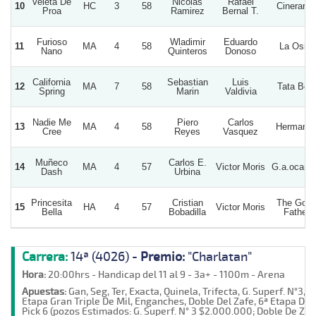
Veleta De
Nicolas
Rafael
10
HC
3
58
Cineraria
Proa
Ramirez
Bernal T.
Furioso
Wladimir
Eduardo
11
MA
4
58
La Osito
Nano
Quinteros
Donoso
California
Sebastian
Luis
12
MA
7
58
Tata Bet
Spring
Marin
Valdivia
Nadie Me
Piero
Carlos
13
MA
4
58
Hermano
Cree
Reyes
Vasquez
Muñeco
Carlos E.
14
MA
4
57
Victor Moris
G.a.ocam
Dash
Urbina
Princesita
Cristian
The Goo
15
HA
4
57
Victor Moris
Bella
Bobadilla
Father
Carrera:
14ª (4026) -
Premio:
"Charlatan"
Hora:
20:00hrs - Handicap del 11 al 9 - 3a+ - 1100m - Arena
Apuestas:
Gan, Seg, Ter, Exacta, Quinela, Trifecta, G. Superf. N°3, 2
Etapa Gran Triple De Mil, Enganches, Doble Del Zafe, 6ª Etapa Del
Pick 6 (pozos Estimados: G. Superf. N° 3 $2.000.000; Doble De Zaf