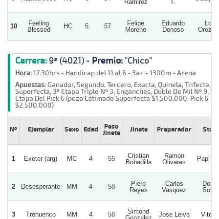
Ramirez
T.
Feeling
Felipe
Eduardo
Lo
10
HC
5
57
Blessed
Moreno
Donoso
Orozco
Carrera:
9ª (4021) -
Premio:
"Chico"
Hora:
17:30hrs - Handicap del 11 al 6 - 3a+ - 1300m - Arena
Apuestas:
Ganador, Segundo, Tercero, Exacta, Quinela, Trifecta,
Superfecta, 3ª Etapa Triple Nº 3, Enganches, Doble De Mil Nº 9, 1ª
Etapa Del Pick 6 (pozo Estimado Superfecta $1.500.000; Pick 6
$2.500.000)
Peso
Nº
Ejemplar
Sexo
Edad
Jinete
Preparador
Stud
Jinete
Cristian
Ramon
1
Exeter (arg)
MC
4
55
Papi R
Bobadilla
Olivares
Piero
Carlos
Doña
2
Desesperante
MM
4
58
Reyes
Vasquez
Sofia
Simond
3
Trehuenco
MM
4
56
Jose Leiva
Vitorio
Gonzalez