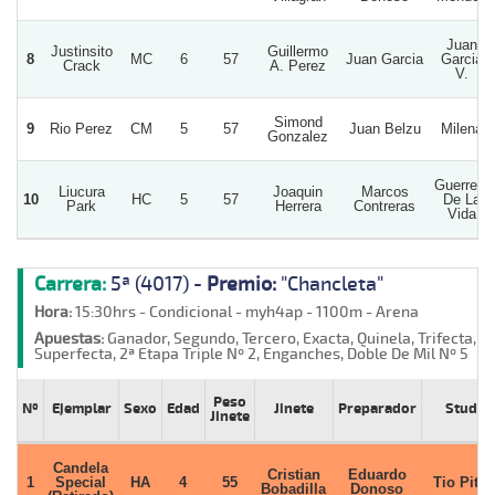
Juan
Justinsito
Guillermo
8
MC
6
57
Juan Garcia
Garcia
Crack
A. Perez
V.
Simond
9
Rio Perez
CM
5
57
Juan Belzu
Milena
Gonzalez
Guerrero
Liucura
Joaquin
Marcos
10
HC
5
57
De La
Park
Herrera
Contreras
Vida
Carrera:
5ª (4017) -
Premio:
"Chancleta"
Hora:
15:30hrs - Condicional - myh4ap - 1100m - Arena
Apuestas:
Ganador, Segundo, Tercero, Exacta, Quinela, Trifecta,
Superfecta, 2ª Etapa Triple Nº 2, Enganches, Doble De Mil Nº 5
Peso
Nº
Ejemplar
Sexo
Edad
Jinete
Preparador
Stud
Jinete
Candela
Cristian
Eduardo
1
Special
HA
4
55
Tio Pito
Bobadilla
Donoso