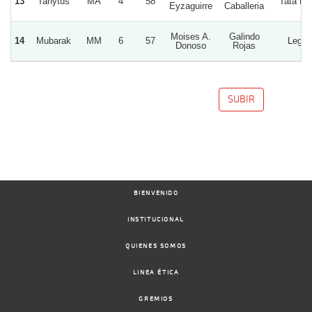
13
Tanytus
MA
4
58
Tata Na
Eyzaguirre
Caballeria
Moises A.
Galindo
14
Mubarak
MM
6
57
Legac
Donoso
Rojas
SUBIR
BIENVENIDO
INSTITUCIONAL
QUIENES SOMOS
LINEA ÉTICA
GREMIOS