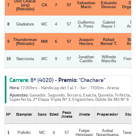
Don Chacal
Sebastian
Eduardo
Si 
7
(arg)
CA
7
57
Marin
Donoso
Organi
(Retirado)
Guillermo
Gabriel
Do
8
Gladiatore
MC
4
57
A. Perez
Reyes I.
Arma
Thunderman
Joaquin
Rafael
Barb
9
MM
6
57
(Retirado)
Herrera
Bernal T.
Ange
Jonathan
Wilfredo
10
Narcisista
MC
9
57
French
Castillo
Mancilla
Carrera:
8ª (4020) -
Premio:
"Chachara"
Hora:
17:00hrs - Handicap del 1 al 1 - 3a+ - 1100m - Arena
Apuestas:
Ganador, Segundo, Tercero, Exacta, Quinela, Trifecta,
Superfecta, 2ª Etapa Triple Nº 3, Enganches, Doble De Mil Nº 8
Peso
Nº
Ejemplar
Sexo
Edad
Jinete
Preparador
Stud
Jinete
Felipe
Anibal
1
Pollollo
MC
6
57
Tararira
Henriquez
Norambuena