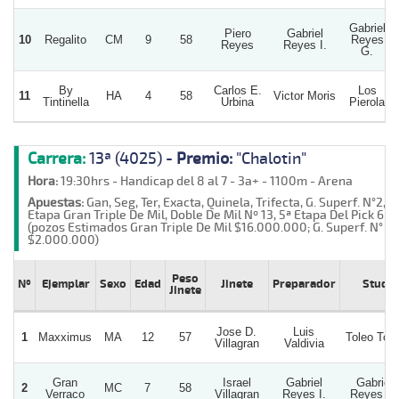
Gabriel
Piero
Gabriel
10
Regalito
CM
9
58
Reyes
Reyes
Reyes I.
G.
By
Carlos E.
Los
11
HA
4
58
Victor Moris
Tintinella
Urbina
Pierola
Carrera:
13ª (4025) -
Premio:
"Chalotin"
Hora:
19:30hrs - Handicap del 8 al 7 - 3a+ - 1100m - Arena
Apuestas:
Gan, Seg, Ter, Exacta, Quinela, Trifecta, G. Superf. N°2, 1ª
Etapa Gran Triple De Mil, Doble De Mil Nº 13, 5ª Etapa Del Pick 6
(pozos Estimados Gran Triple De Mil $16.000.000; G. Superf. N° 2
$2.000.000)
Peso
Nº
Ejemplar
Sexo
Edad
Jinete
Preparador
Stud
Jinete
Jose D.
Luis
1
Maxximus
MA
12
57
Toleo Tole
Villagran
Valdivia
Gran
Israel
Gabriel
Gabriel
2
MC
7
58
Verraco
Villagran
Reyes I.
Reyes G.