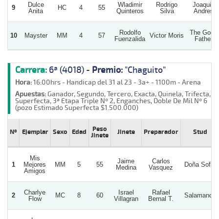
Dulce
Wladimir
Rodrigo
Joaquin
9
HC
4
55
Anita
Quinteros
Silva
Andres
Rodolfo
The Good
10
Mayster
MM
4
57
Victor Moris
Fuenzalida
Father
Carrera:
6ª (4018) -
Premio:
"Chaguito"
Hora:
16:00hrs - Handicap del 31 al 23 - 3a+ - 1100m - Arena
Apuestas:
Ganador, Segundo, Tercero, Exacta, Quinela, Trifecta,
Superfecta, 3ª Etapa Triple Nº 2, Enganches, Doble De Mil Nº 6
(pozo Estimado Superfecta $1.500.000)
Peso
Nº
Ejemplar
Sexo
Edad
Jinete
Preparador
Stud
Jinete
Mis
Jaime
Carlos
1
Mejores
MM
5
55
Doña Sofia
Medina
Vasquez
Amigos
Charlye
Israel
Rafael
2
MC
8
60
Salamanca
Flow
Villagran
Bernal T.