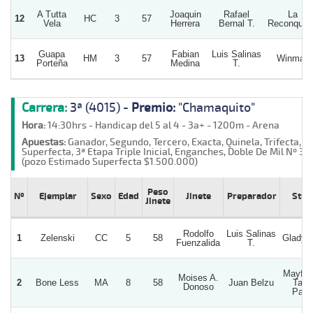
A Tutta
Joaquin
Rafael
La
12
HC
3
57
Vela
Herrera
Bernal T.
Reconquis
Guapa
Fabian
Luis Salinas
13
HM
3
57
Winman
Porteña
Medina
T.
Carrera:
3ª (4015) -
Premio:
"Chamaquito"
Hora:
14:30hrs - Handicap del 5 al 4 - 3a+ - 1200m - Arena
Apuestas:
Ganador, Segundo, Tercero, Exacta, Quinela, Trifecta,
Superfecta, 3ª Etapa Triple Inicial, Enganches, Doble De Mil Nº 3
(pozo Estimado Superfecta $1.500.000)
Peso
Nº
Ejemplar
Sexo
Edad
Jinete
Preparador
Stud
Jinete
Rodolfo
Luis Salinas
1
Zelenski
CC
5
58
Gladyci
Fuenzalida
T.
Mayfer
Moises A.
2
Bone Less
MA
8
58
Juan Belzu
Tata
Donoso
Pato