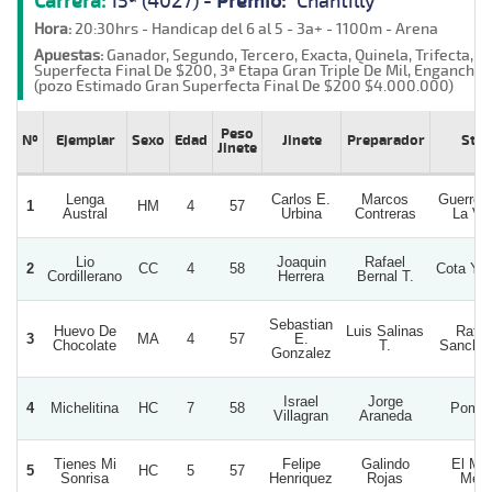
Carrera:
15ª (4027) -
Premio:
"Chantilly"
Hora:
20:30hrs - Handicap del 6 al 5 - 3a+ - 1100m - Arena
Apuestas:
Ganador, Segundo, Tercero, Exacta, Quinela, Trifecta, G
Superfecta Final De $200, 3ª Etapa Gran Triple De Mil, Enganches
(pozo Estimado Gran Superfecta Final De $200 $4.000.000)
Peso
Nº
Ejemplar
Sexo
Edad
Jinete
Preparador
Stu
Jinete
Lenga
Carlos E.
Marcos
Guerrer
1
HM
4
57
Austral
Urbina
Contreras
La Vi
Lio
Joaquin
Rafael
2
CC
4
58
Cota Y 
Cordillerano
Herrera
Bernal T.
Sebastian
Huevo De
Luis Salinas
Rafae
3
MA
4
57
E.
Chocolate
T.
Sanchez
Gonzalez
Israel
Jorge
4
Michelitina
HC
7
58
Pompi
Villagran
Araneda
Tienes Mi
Felipe
Galindo
El Me
5
HC
5
57
Sonrisa
Henriquez
Rojas
Mero