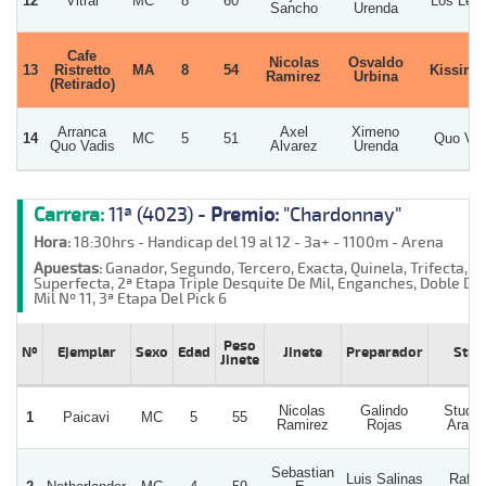
12
Vitral
MC
8
60
Los Leo
Sancho
Urenda
Cafe
Nicolas
Osvaldo
13
Ristretto
MA
8
54
Kissim
Ramirez
Urbina
(Retirado)
Arranca
Axel
Ximeno
14
MC
5
51
Quo Vad
Quo Vadis
Alvarez
Urenda
Carrera:
11ª (4023) -
Premio:
"Chardonnay"
Hora:
18:30hrs - Handicap del 19 al 12 - 3a+ - 1100m - Arena
Apuestas:
Ganador, Segundo, Tercero, Exacta, Quinela, Trifecta,
Superfecta, 2ª Etapa Triple Desquite De Mil, Enganches, Doble De
Mil Nº 11, 3ª Etapa Del Pick 6
Peso
Nº
Ejemplar
Sexo
Edad
Jinete
Preparador
Stud
Jinete
Nicolas
Galindo
Stud 
1
Paicavi
MC
5
55
Ramirez
Rojas
Arauc
Sebastian
Luis Salinas
Rafae