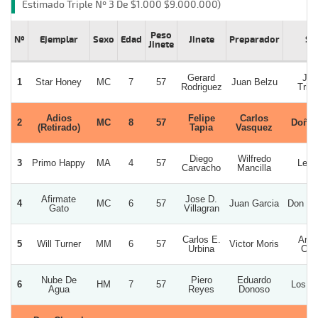
Estimado Triple Nº 3 De $1.000 $9.000.000)
Peso
Nº
Ejemplar
Sexo
Edad
Jinete
Preparador
St
Jinete
Gerard
Jai
1
Star Honey
MC
7
57
Juan Belzu
Rodriguez
Trin
Adios
Felipe
Carlos
2
MC
8
57
Doña 
(Retirado)
Tapia
Vasquez
Diego
Wilfredo
3
Primo Happy
MA
4
57
Leon
Carvacho
Mancilla
Afirmate
Jose D.
4
MC
6
57
Juan Garcia
Don Sa
Gato
Villagran
Carlos E.
Artu
5
Will Turner
MM
6
57
Victor Moris
Urbina
Ceci
Nube De
Piero
Eduardo
6
HM
7
57
Los Fe
Agua
Reyes
Donoso