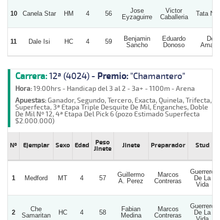
Jose
Victor
10
Canela Star
HM
4
56
Tata Na
Eyzaguirre
Caballeria
Benjamin
Eduardo
Don
11
Dale Isi
HC
4
59
Sancho
Donoso
Amade
Carrera:
12ª (4024) -
Premio:
"Chamantero"
Hora:
19:00hrs - Handicap del 3 al 2 - 3a+ - 1100m - Arena
Apuestas:
Ganador, Segundo, Tercero, Exacta, Quinela, Trifecta,
Superfecta, 3ª Etapa Triple Desquite De Mil, Enganches, Doble
De Mil Nº 12, 4ª Etapa Del Pick 6 (pozo Estimado Superfecta
$2.000.000)
Peso
Nº
Ejemplar
Sexo
Edad
Jinete
Preparador
Stud
Jinete
Guerrero
Guillermo
Marcos
1
Medford
MT
4
57
De La
A. Perez
Contreras
Vida
Guerrero
Che
Fabian
Marcos
2
HC
4
58
De La
Samaritan
Medina
Contreras
Vida