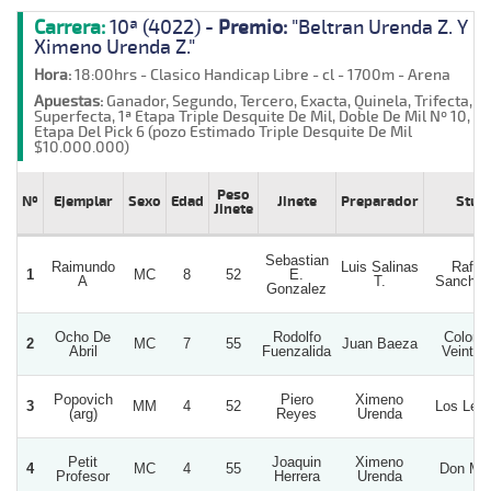
Carrera:
10ª (4022) -
Premio:
"Beltran Urenda Z. Y
Ximeno Urenda Z."
Hora:
18:00hrs - Clasico Handicap Libre - cl - 1700m - Arena
Apuestas:
Ganador, Segundo, Tercero, Exacta, Quinela, Trifecta,
Superfecta, 1ª Etapa Triple Desquite De Mil, Doble De Mil Nº 10, 2ª
Etapa Del Pick 6 (pozo Estimado Triple Desquite De Mil
$10.000.000)
Peso
Nº
Ejemplar
Sexo
Edad
Jinete
Preparador
Stud
Jinete
Sebastian
Raimundo
Luis Salinas
Rafae
1
MC
8
52
E.
A
T.
Sanchez
Gonzalez
Ocho De
Rodolfo
Colora
2
MC
7
55
Juan Baeza
Abril
Fuenzalida
Veintitr
Popovich
Piero
Ximeno
3
MM
4
52
Los Leo
(arg)
Reyes
Urenda
Petit
Joaquin
Ximeno
4
MC
4
55
Don Mar
Profesor
Herrera
Urenda