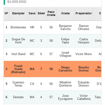
$4.000.000)
Peso
Nº
Ejemplar
Sexo
Edad
Jinete
Preparador
Stu
Jinete
Benjamin
Ramon
1
Bombonete
HR
5
56
Gladyc
Sancho
Olivares
Duque De
Felipe
Carlos
2
MC
3
58
Doña S
Kent
Tapia
Vasquez
Israel
3
Irish Band
MC
6
57
Victor Moris
Alep
Villagran
Frank
Diego
Braulio
Braul
4
Slade
MA
7
58
Carvacho
Gomez
Gomez
(Retirado)
Guerrero
Wladimir
Eduardo
5
CA
4
56
D`bol
Tenaz
Quinteros
Donoso
Jose
Victor
6
Dentato
MA
4
57
Tata N
Eyzaguirre
Caballeria