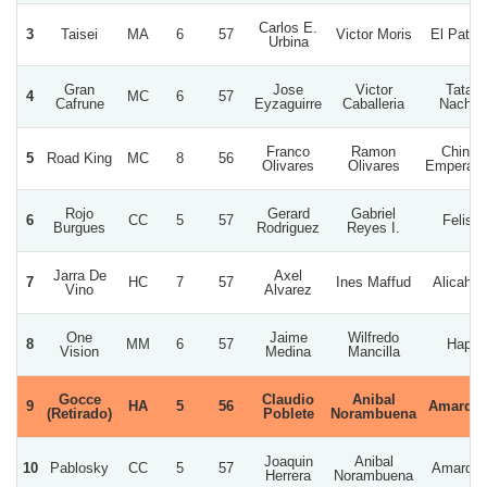
Carlos E.
3
Taisei
MA
6
57
Victor Moris
El Patro
Urbina
Gran
Jose
Victor
Tata
4
MC
6
57
Cafrune
Eyzaguirre
Caballeria
Nacho
Franco
Ramon
Chino
5
Road King
MC
8
56
Olivares
Olivares
Emperado
Rojo
Gerard
Gabriel
6
CC
5
57
Felisi
Burgues
Rodriguez
Reyes I.
Jarra De
Axel
7
HC
7
57
Ines Maffud
Alicahue
Vino
Alvarez
One
Jaime
Wilfredo
8
MM
6
57
Hap
Vision
Medina
Mancilla
Gocce
Claudio
Anibal
9
HA
5
56
Amardu
(Retirado)
Poblete
Norambuena
Joaquin
Anibal
10
Pablosky
CC
5
57
Amardu
Herrera
Norambuena