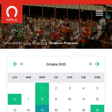
Usted está en:
Inicio
Programa
Resumen Programa
Octubre 2025
LUN
MAR
MIER
JUE
VIER
SAB
DOM
1
2
3
4
5
6
7
8
9
10
11
12
13
14
15
16
17
18
19