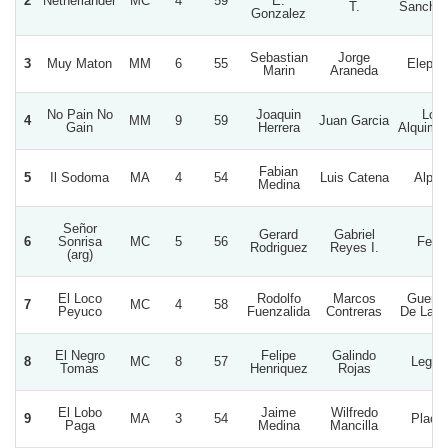
2
Netherlander
MC
4
59
E.
T.
Sanchez
Gonzalez
Sebastian
Jorge
3
Muy Maton
MM
6
55
Elepha
Marin
Araneda
No Pain No
Joaquin
Los
4
MM
9
59
Juan Garcia
Gain
Herrera
Alquimis
Fabian
5
Il Sodoma
MA
4
54
Luis Catena
Alpin
Medina
Señor
Gerard
Gabriel
6
Sonrisa
MC
5
56
Felisi
Rodriguez
Reyes I.
(arg)
El Loco
Rodolfo
Marcos
Guerre
7
MC
4
58
Peyuco
Fuenzalida
Contreras
De La V
El Negro
Felipe
Galindo
8
MC
8
57
Legac
Tomas
Henriquez
Rojas
El Lobo
Jaime
Wilfredo
9
MA
3
54
Placill
Paga
Medina
Mancilla