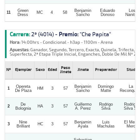
Green
Benjamin
Eduardo
Los
11
MC
4
58
Dress
Sancho
Donoso
Nanitos
Carrera:
2ª (4014) -
Premio:
"Che Papita"
Hora:
14:00hrs - Condicional - h3ap - 1100m - Arena
Apuestas:
Ganador, Segundo, Tercero, Exacta, Quinela, Trifecta,
Superfecta, 2ª Etapa Triple Inicial, Enganches, Doble De Mil Nº 2
Peso
Nº
Ejemplar
Sexo
Edad
Jinete
Preparador
Stud
Jinete
Opereta
Benjamin
Domingo
La
1
HM
3
57
De Plaza
Sancho
Matte
Reconquis
De
Guillermo
Rodrigo
Rodrigo
2
HA
3
57
Bolognia
A. Perez
Silva
Silva S.
Nine
Benjamin
Luis
El Mero
3
HC
3
57
Brilliant
Ayala
Machulas
Mero
Sebastian