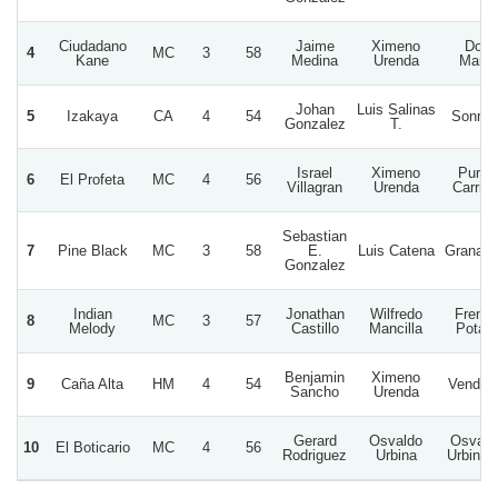
Ciudadano
Jaime
Ximeno
Don
4
MC
3
58
Kane
Medina
Urenda
Mario
Johan
Luis Salinas
5
Izakaya
CA
4
54
Sonrisa
Gonzalez
T.
Israel
Ximeno
Puros
6
El Profeta
MC
4
56
Villagran
Urenda
Carrile
Sebastian
7
Pine Black
MC
3
58
E.
Luis Catena
Granadil
Gonzalez
Indian
Jonathan
Wilfredo
Frenc
8
MC
3
57
Melody
Castillo
Mancilla
Potato
Benjamin
Ximeno
9
Caña Alta
HM
4
54
Vendav
Sancho
Urenda
Gerard
Osvaldo
Osvald
10
El Boticario
MC
4
56
Rodriguez
Urbina
Urbina 